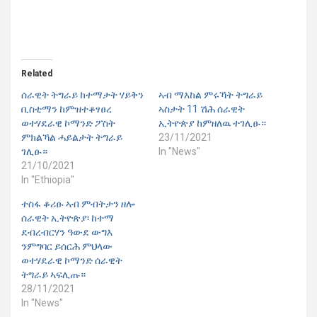
Related
ሰራዊት ትግራይ ከተማታት ሃይቅን
ኣብ ማእከል ምሩኻት ትግራይ
ቢስቲማን ከምዝተቆፃፀረ
ኣስታት 11 ሽሕ ሰራዊት
ወተሃደራዊ ኮማንድ ፖስት
ኢትዮጵያ ከምዘለዉ ተገሊፁ።
ምክልኻል ሓይልታት ትግራይ
23/11/2021
ገሊፁ።
In "News"
21/10/2021
In "Ethiopia"
ተስፋ ቆሪፁ ኣብ ምብትታን ዘሎ
ሰራዊት ኢትዮጵያ፡ ከተማ
ደብረብርሃን ዓውደ ውግእ
ንምግባር ይሰርሕ ምህላው
ወተሃደራዊ ኮማንድ ሰራዊት
ትግራይ ኣፍሊጡ።
28/11/2021
In "News"