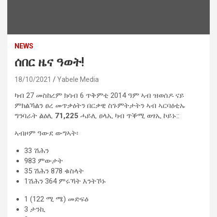
NEWS
ሰበር ዜና ዓወት!
18/10/2021
Yabele Media
ካብ 27 መስከረም ክሳብ 6 ጥቅምቲ 2014 ዓም ኣብ ዝወሰዶ ናይ
ምክልኻልን ፀረ መጥቃዕትን በርቃዊ ስጉምትታትን ኣብ ኣርባዕቲኡ
ግንባራት ልዕሊ
71,225
ሓይሊ ፀላኢ ካብ ጥቕሚ ወፃኢ ኮይኑ::
ኣብዞም ዓውደ ውግኣት፡
33 ሽሕን
983 ምውታት
35 ሽሕን 878 ቁስላት
1ሽሕን 364 ምሩኻት እንትኾኑ
1 (122 ሚ ሜ) መድፍዕ
3 ታንኪ