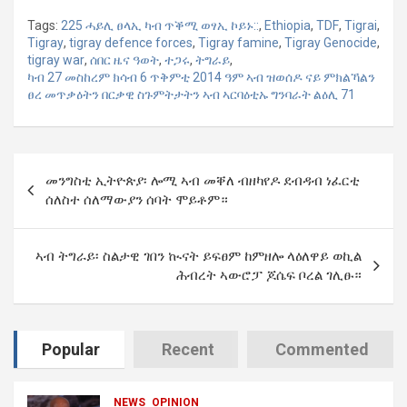
Tags:
225 ሓይሊ ፀላኢ ካብ ጥቕሚ ወፃኢ ኮይኑ::
,
Ethiopia
,
TDF
,
Tigrai
,
Tigray
,
tigray defence forces
,
Tigray famine
,
Tigray Genocide
,
tigray war
,
ሰበር ዜና ዓወት
,
ተጋሩ
,
ትግራይ
,
ካብ 27 መስከረም ክሳብ 6 ጥቅምቲ 2014 ዓም ኣብ ዝወሰዶ ናይ ምክልኻልን
ፀረ መጥቃዕትን በርቃዊ ስጉምትታትን ኣብ ኣርባዕቲኡ ግንባራት ልዕሊ 71
Post
መንግስቲ ኢትዮጵያ፡ ሎሚ ኣብ መቐለ ብዘካየዶ ደብዳብ ነፈርቲ
navigation
ሰለስተ ሰለማውያን ሰባት ሞይቶም።
ኣብ ትግራይ፡ ስልታዊ ገበን ኲናት ይፍፀም ከምዘሎ ላዕለዋይ ወኪል
ሕብረት ኣውሮፓ ጆሴፍ ቦረል ገሊፁ።
Popular
Recent
Commented
NEWS
OPINION