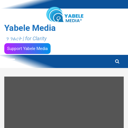
Skip
to
content
Yabele Media
ን ንፅረት | for Clarity
Support Yabele Media