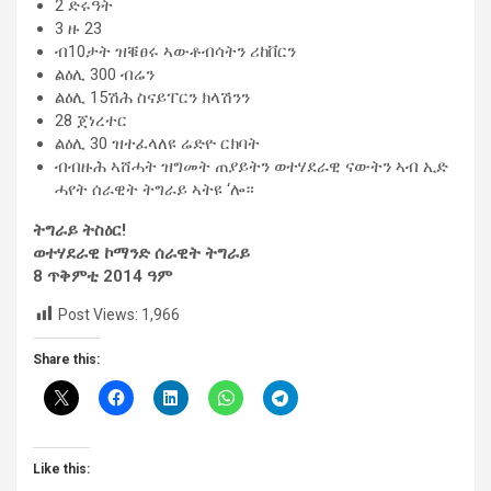
2 ድሩዓት
3 ዙ 23
ብ10ታት ዝቑፀሩ ኣውቶብሳትን ሪከቨርን
ልዕሊ 300 ብሬን
ልዕሊ 15ሽሕ ስናይፐርን ክላሽንን
28 ጀነረተር
ልዕሊ 30 ዝተፈላለዩ ሬድዮ ርክባት
ብብዙሕ ኣሸሓት ዝግመት ጠያይትን ወተሃደራዊ ናውትን ኣብ ኢድ
ሓየት ሰራዊት ትግራይ ኣትዩ ‘ሎ።
ትግራይ ትስዕር!
ወተሃደራዊ ኮማንድ ሰራዊት ትግራይ
8 ጥቅምቲ 2014 ዓም
Post Views:
1,966
Share this:
Like this: