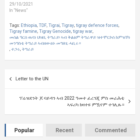
29/10/2021
In "News"
Tags:
Ethiopia
,
TDF
,
Tigrai
,
Tigray
,
tigray defence forces
,
Tigray famine
,
Tigray Genocide
,
tigray war
,
መሰል ዓርሰ ዉሳነ ህዝቢ ትግራይ፡ ኣብ ቅልፅም ትግራዋይ ዝተሞርኮሰ ከምዝኾነ
መንግስቲ ትግራይ ኣብዘውፀኦ መግለፂ ሓቢሩ።
,
ተጋሩ
,
ትግራይ
Post
Letter to the UN
navigation
ፕሬዝደንት ጆ ባይዳን ኣብ 2022 ዓመተ ፈረንጂ ምስ መራሕቲ
ኣፍሪካ ክዛተዩ ምዃኖም ተገሊጹ።
Popular
Recent
Commented