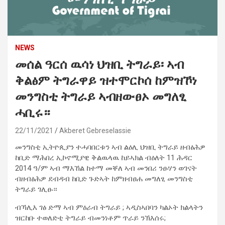
NEWS
መሰል ዓርሰ ዉሳነ ህዝቢ ትግራይ፡ ኣብ
ቅልፅም ትግራዋይ ዝተሞርኮሰ ከምዝኾነ
መንግስቲ ትግራይ ኣብዘውፀኦ መግለፂ
ሓቢሩ።
22/11/2021
Akberet Gebreselassie
መንግስቲ ኢትዮጲያን ተሓባበርቱን ኣብ ልዕሊ ህዝቢ ትግራይ ዘብፅሕዎ
ከቢድ ማሕበረ ኢኮኖሚያዊ ቅልዉላዉ ከይኣክል ብዕለት 11 ሕዳር
2014 ዓ/ም ኣብ ማእኸል ከተማ መቐለ ኣብ መንበሪ ንፁሃን ወገናት
ብዘብፅሕዎ ደብዳብ ከቢድ ጉድኣት ከምዘብፀሐ መግለፂ መንግስቲ
ትግራይ ገሊፁ።
ብኻሊእ ገፅ ድማ ኣብ ምዕራብ ትግራይ ; ኣዲስኣበባን ካልኦት ክልላትን
ዝርከቡ ተወለድቲ ትግራይ ብመንነቶም ጥራይ ንኽእሰሩ;