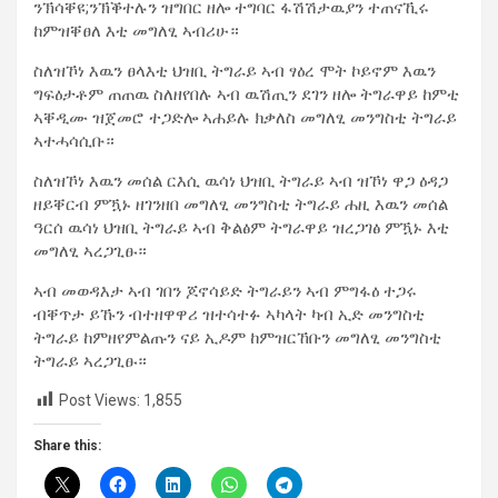
ንኽሳቐዩ;ንኽቕተሉን ዝግበር ዘሎ ተግባር ፋሽሽታዉያን ተጠናኺሩ
ከምዝቐፀለ እቲ መግለፂ ኣብሪሁ።
ስለዝኾነ እዉን ፀላእቲ ህዝቢ ትግራይ ኣብ ፃዕረ ሞት ኮይኖም እዉን
ግፍዕታቶም ጠጠዉ ስለዘየበሉ ኣብ ዉሽጢን ደገን ዘሎ ትግራዋይ ከምቲ
ኣቐዲሙ ዝጀመሮ ተጋድሎ ኣሐይሉ ክቃለስ መግለፂ መንግስቲ ትግራይ
ኣተሓሳሲቡ።
ስለዝኾነ እዉን መሰል ርእሲ ዉሳነ ህዝቢ ትግራይ ኣብ ዝኾነ ዋጋ ዕዳጋ
ዘይቐርብ ምዃኑ ዘገንዘበ መግለፂ መንግስቲ ትግራይ ሐዚ እዉን መሰል
ዓርሰ ዉሳነ ህዝቢ ትግራይ ኣብ ቅልፅም ትግራዋይ ዝረጋገፅ ምዃኑ እቲ
መግለፂ ኣረጋጊፁ።
ኣብ መወዳእታ ኣብ ገበን ጆኖሳይድ ትግራይን ኣብ ምግፋዕ ተጋሩ
ብቐጥታ ይኹን ብተዘዋዋሪ ዝተሳተፉ ኣካላት ካብ ኢድ መንግስቲ
ትግራይ ከምዘየምልጡን ናይ ኢዶም ከምዝርኸቡን መግለፂ መንግስቲ
ትግራይ ኣረጋጊፁ።
Post Views:
1,855
Share this: