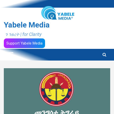
Skip
to
content
Yabele Media
ን ንፅረት | for Clarity
Support Yabele Media