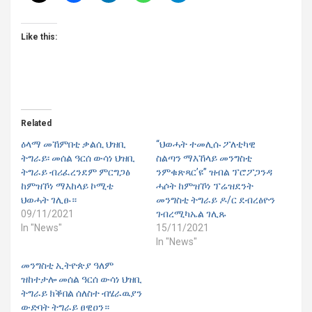
Like this:
Related
ዕላማ መኸምበቲ ቃልሲ ህዝቢ
“ህወሓት ተመሊሱ ፖለቲካዊ
ትግራይ፡ መሰል ዓርሰ ውሳነ ህዝቢ
ስልጣን ማእኸላይ መንግስቲ
ትግራይ ብሪፈረንደም ምርግጋፅ
ንምቁጽጻር’ዩ” ዝብል ፕሮፖጋንዳ
ከምዝኾነ ማእከላይ ኮሚቴ
ሓሶት ከምዝኾነ ፕሬዝደንት
ህወሓት ገሊፁ።
መንግስቲ ትግራይ ዶ/ር ደብረፅዮን
09/11/2021
ገብረሚካኤል ገሊጹ
In "News"
15/11/2021
In "News"
መንግስቲ ኢትዮጵያ ዓለም
ዝከተታሎ መሰል ዓርሰ ውሳነ ህዝቢ
ትግራይ ክቕበል ሰለስተ ብሄራዉያን
ውድባት ትግራይ ፀዊዐን።