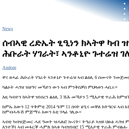
News
ሰብኣዊ ረድኤት ፂዒነን ክኣትዋ ካብ ዝ
ሕቡራት ሃገራት፣ ኣንቶኒዮ ጉተሬዝ ገ
Andom
ዋና ፀሓፊ ሕቡራት ሃገራት ኣንቶኒዮ ጉተሬዝ ኣብ ልዕሊ 6 ሰሙናት ንመጀመር
ካልኦት ሓገዝ ዝፀዓና መኻይን ውን ኣብ ምንቅስቓስ ምህላወን ሓቢሩ።
እዚ ካብተን ክኣትዋ ዝነበረን ልዕሊ 3 ሽሕ መኻይን 5 ሚእታዊ ጥራሕ ከምዝ
ከምኡ እውን 12 ጥቅምቲ 2014 ዓ/ም 11 ሰባት ፅዒና መቐለ ክትዓርፍ ኣ
ከምብሓዱሽ ምጅማሩ እውን እቲ ሃላፊ ገሊፁ።
ኣብቲ ካብዝጅመር ሓደ ዓመት ዝሓለፎ ኲናት፣ ትግራይ ኣዝዩ ህፁፅ ሓገዝ ም
እንተኾነ ኣብ መፋርቕ ሓምለ ክኣቱ ካብዝነበሮ 15 ሚእታዊ ጥራሕ ምብፅሑ