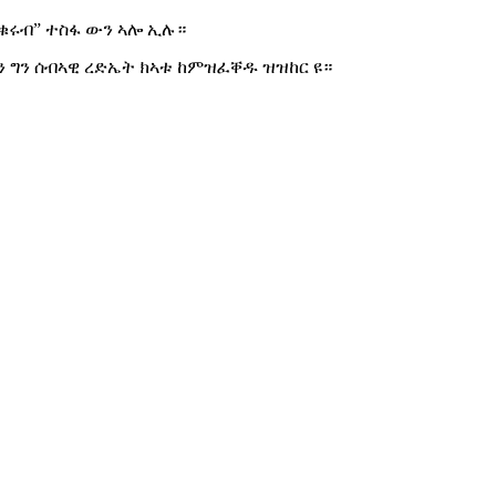
ቁሩብ” ተስፋ ውን ኣሎ ኢሉ።
 ግን ሰብኣዊ ረድኤት ክኣቱ ከምዝፈቐዱ ዝዝከር ዩ።