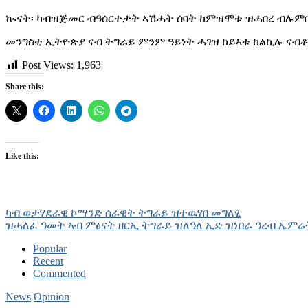
ኲናት፡ ካብዝጅመር ብዓሰርተታት ኣሽሓት ሰባት ከምዝሞቱ ዝሓበረ ብሉምበርግ
መንግስቲ ኢትዮጵያ ናብ ትግራይ ምንም ዓይነት ሓገዝ ከይኣቱ ከልኪሉ ናብ
Post Views:
1,963
Share this:
Like this:
Post
ካብ ወታሃደራዊ ኮማንድ ሰራዊት ትግራይ ዝተዉሃበ መግለፂ
ዝሓለፈ ዓመት ኣብ ምፅናት ዘርኢ ትግራይ ዝለዓለ ኢድ ዝነበራ ዓረብ ኤም
navigation
Popular
Recent
Commented
News
Opinion