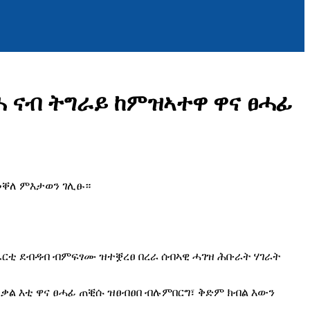
ራሕ ናብ ትግራይ ከምዝኣተዋ ዋና ፀሓፊ
 መቐለ ምእታወን ገሊፁ።
 ነፈርቲ ደብዳብ ብምፍፃሙ ዝተቛረፀ በረራ ሰብኣዊ ሓገዝ ሕቡራት ሃገራት
 ቃል እቲ ዋና ፀሓፊ ጠቒሱ ዝፀብፀበ ብሉምበርግ፣ ቅድም ክብል እውን