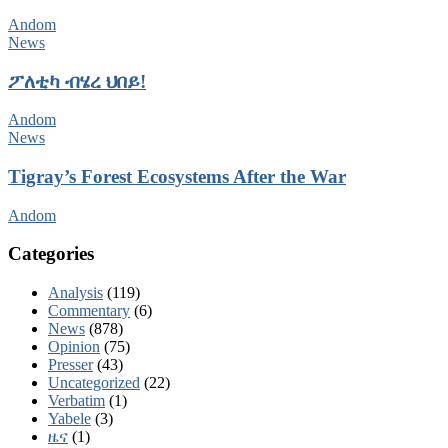
Andom
News
ፖለቲካ ብሄረ ህበይ!
Andom
News
Tigray’s Forest Ecosystems After the War
Andom
Categories
Analysis
(119)
Commentary
(6)
News
(878)
Opinion
(75)
Presser
(43)
Uncategorized
(22)
Verbatim
(1)
Yabele
(3)
ዜና
(1)