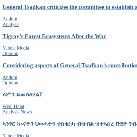
General Tsadkan criticizes the committee to establish 
Andom
Analysis
Tigray’s Forest Ecosystems After the War
Yabele Media
Opinion
Considering aspects of General Tsadkan’s contribution
Andom
Opinion
ለምን ይመስለሃል?
Wedi Halal
Analysis
News
ኣንፃር ኲናትን ህወሓትን ቀስቂስካ ብዝብል ዝተኣሰረ ሸዊት ገብ
Yabele Media