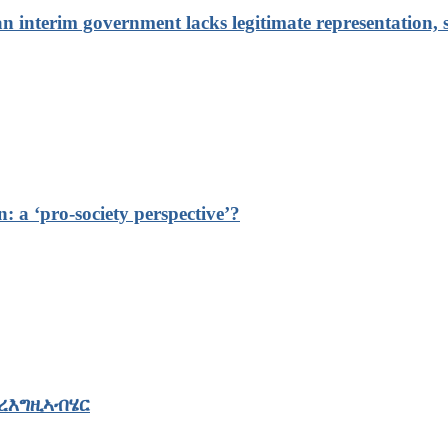
an interim government lacks legitimate representation, s
: a ‘pro-society perspective’?
ረእግዚኣብሄር