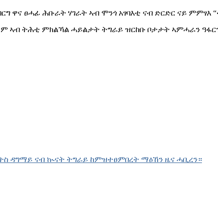
 ዋና ፀሓፊ ሕቡራት ሃገራት ኣብ ሞንጎ አፃባእቲ ናብ ድርድር ናይ ምምፃእ “
ቶም ኣብ ትሕቲ ምክልኻል ሓይልታት ትግራይ ዝርከቡ ቦታታት ኣምሓራን ዓፋርን
ሬትስ ዳግማይ ናብ ኲናት ትግራይ ከምዝተፀምበረት ማዕኸን ዜና ሓቢረን።