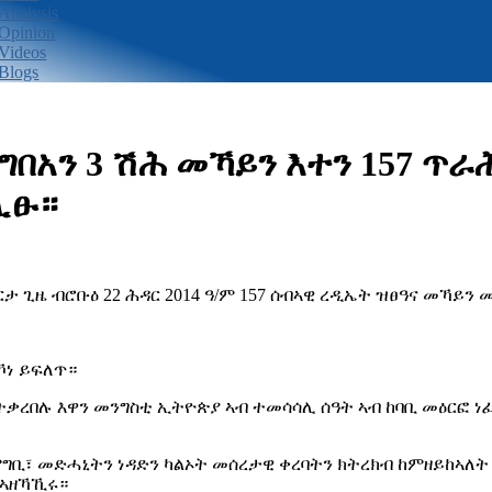
Analysis
Opinion
Videos
Blogs
ግበአን 3 ሽሕ መኻይን እተን 157 ጥ
ሊፁ።
ታ ጊዜ ብሮቡዕ 22 ሕዳር 2014 ዓ/ም 157 ሰብኣዊ ረዲኤት ዝፀዓና መኻይን
ኾነ ይፍለጥ።
ብ እትቃረበሉ እዋን መንግስቲ ኢትዮጵያ ኣብ ተመሳሳሊ ሰዓት ኣብ ከባቢ መዕርፎ
ግቢ፣ መድሓኒትን ነዳድን ካልኦት መሰረታዊ ቀረባትን ክትረክብ ከምዘይከኣለት
 ኣዘኻኺሩ።