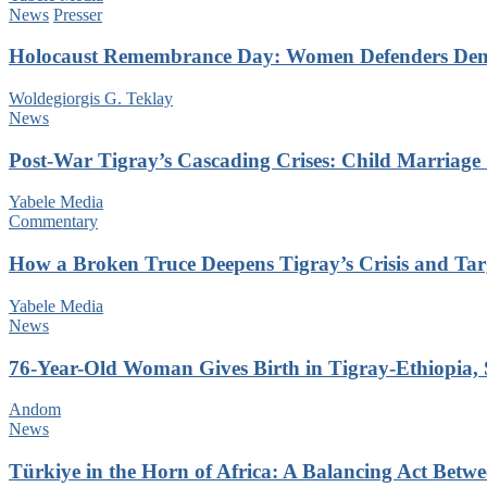
News
Presser
Holocaust Remembrance Day: Women Defenders Deman
Woldegiorgis G. Teklay
News
Post-War Tigray’s Cascading Crises: Child Marriage 
Yabele Media
Commentary
How a Broken Truce Deepens Tigray’s Crisis and Ta
Yabele Media
News
76-Year-Old Woman Gives Birth in Tigray-Ethiopia, 
Andom
News
Türkiye in the Horn of Africa: A Balancing Act Betw