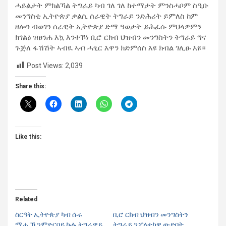
ሓይልታት ምክልኻል ትግራይ ካብ ገለ ገለ ከተማታት ምንስሓቦም ስዒቡ
መንግስቲ ኢትዮጵያ ቃልሲ ሰራዊት ትግራይ ንድሕሪት ይምለስ ከም
ዘሎን ብወገን ሰራዊት ኢትዮጵያ ድማ ዓወታት ይሕፈሱ ምህላዎምን
ክገልፅ ዝፀንሐ እኳ እንተኾነ ቢሮ ርክብ ህዝብን መንግስትን ትግራይ ግና
ጉጅለ ፋሽሽት ኣብዪ ኣብ ሓፂር እዋን ክድምሰስ እዩ ክብል ገሊፁ እዩ።
Post Views:
2,039
Share this:
Like this:
Related
ስርዓት ኢትዮጵያ ካብ ሱሩ
ቢሮ ርክብ ህዝብን መንግስትን
ሚሒኻ ንምድርባይ ኩሉ ትግራዋይ
ትግራይ ንፖለቲካዊ ውድባት