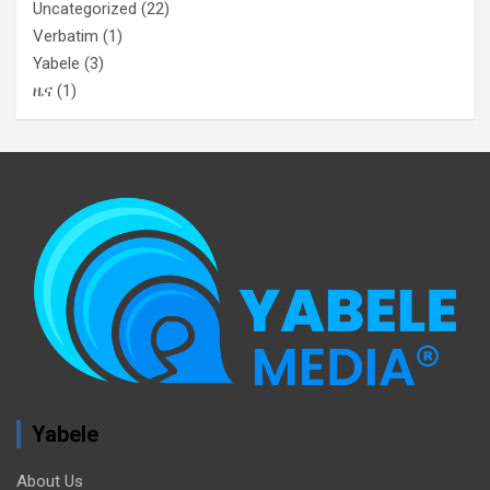
Uncategorized
(22)
Verbatim
(1)
Yabele
(3)
ዜና
(1)
Yabele
About Us