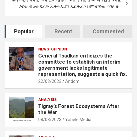
ኣብ ወረዳ ኣጽቢ ወንበርታ ኣስታት ሓደ ነጥቢ ሸውዓተ ቢልዮን ብር
ሃፍቲ ብወታደራት ኢትዮጲያን ኤርትራን ከምዝዓነወ ተገሊፁ።
Popular
Recent
Commented
NEWS
OPINION
General Tsadkan criticizes the
committee to establish an interim
government lacks legitimate
representation, suggests a quick fix.
22/02/2023
Andom
ANALYSIS
Tigray’s Forest Ecosystems After
the War
08/03/2023
Yabele Media