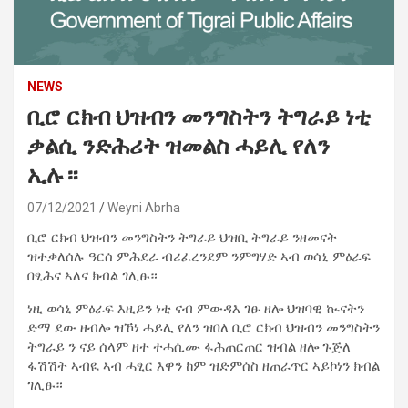
NEWS
ቢሮ ርክብ ህዝብን መንግስትን ትግራይ ነቲ
ቃልሲ ንድሕሪት ዝመልስ ሓይሊ የለን
ኢሉ።
07/12/2021
Weyni Abrha
ቢሮ ርክብ ህዝብን መንግስትን ትግራይ ህዝቢ ትግራይ ንዘመናት
ዝተቃለሰሉ ዓርሰ ምሕደራ ብሪፈረንደም ንምግሃድ ኣብ ወሳኒ ምዕራፍ
በፂሕና ኣለና ክብል ገሊፁ።
ነዚ ወሳኒ ምዕራፍ እዚይን ነቲ ናብ ምውዳእ ገፁ ዘሎ ህዝባዊ ኲናትን
ድማ ደው ዘብሎ ዝኾነ ሓይሊ የለን ዝበለ ቢሮ ርክብ ህዝብን መንግስትን
ትግራይ ን ናይ ሰላም ዘተ ተሓሲሙ ፋሕጠርጠር ዝብል ዘሎ ጉጅለ
ፋሽሽት ኣብዪ ኣብ ሓፂር እዋን ከም ዝድምሰስ ዘጠራጥር ኣይኮነን ክብል
ገሊፁ።