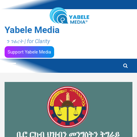
Skip
to
content
Yabele Media
ን ንፅረት | for Clarity
Support Yabele Media