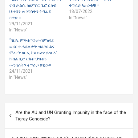
ናብ ቃልሲ ክፅምበር ቢሮ ርክብ
ትግራይ ኣጠንቂቑ።
ህዝብን መንግስትን ትግራይ
18/07/2022
ፀዊዑ።
In "News"
29/11/2021
In "News"
“ባህሊ ምትሕግጋዝ ብምዕባይ
ወረርቲ ሓይልታት ዝደገሱልና
ምፅናት ዘርኢ ክነበርዕኖ ይግባእ”
ክብል ቢሮ ርክብ ህዝብን
መንግስትን ትግራይ ጸዊዑ።
24/11/2021
In "News"
Post
Are the AU and UN Granting Impunity in the face of the
navigation
Tigray Genocide?