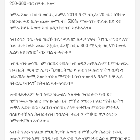
250-300 ብር በፂሑ ኣሎ።
ከምኡ እውን ክሳብ ወርሒ ሓምለ 2013 ዓ.ም ንኪሎ 20 ብር ክሽየጥ
ዝፀንሐ ሓደ ኪሎ ጨው ሎሚ ብ1500% ምውሳኹ ጥራሕ ከይኮነስ
ከምኡ ኮይኑ እውን ኣብ ዕዳጋ ክርከብ ኣይከኣለን።
ኣብ ዕዳጋ ዓዲ ሓቂ ዝረኸብናያ ወይዘሮ ለታይ ሃፍተ “ባንኪ ተዓፂና እሞ
ኩሉ ሓዊ ኮይኑ ጨው እኳበዚ ደረጃ ከቢሩ 300 ሚኢቲ ገዚእኻ ከመይ
ኢልካ እዩ ክንበር” ብምባል ትሓትት።
ካብዚ ብተወሳኺ ከም በርበረ ዝበሉ ካብ ዕዳጋ ጠቕሊሎም ከምዝጠፍኡ
ዝሓበረት ወይዘሮ ለታይ “ህዝቢ ትግራይ እቲ ዝሓለፎ ሞትን ስቓይን
ከይኣኽሎ ሎሚ እውን ብኣልማሚት ክሳብ ዝውዳእ ዓለም ስቕ ኢላ
ክትርኢ የብላን” ክትብል ኣተሓሳሲባ።
መብዛሕትኦም ኣብ ዕዳጋ ዝውዕሉ ሃለቕቲ ንብረታት ካብ ደገ
ከምዝመፁ ዝሓበረ ዋና ፀሓፊ ቤት ምኽሪ ንግድን ዘፈር ማሕበራትን
መቐለ ኣይተ በርሀ ኣርከበ ብሰንኪ ዕፅዋ ዝተሸጠ ምህርቲ ምትካእ
ስለዘይተኽኣለ ሕብረተሰብ ንስእነት ቀረብን ምኽባር ዋጋ ዕዳጋን
ከምዝተቓለዐ ኣብሪሁ።
ኣብ ትግራይ ዝፈርዩ ምህርትታት እውን ብምኽንያት ሕፅረት ነዳዲ
መጠን ምንቅስቓስ ንግዲ ካብ ቦታ ናብ ቦታ ብምንካዩ ልዑል ምኽባር ዋጋ