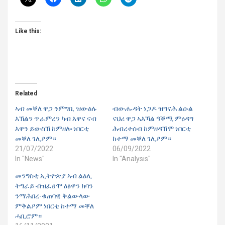
Like this:
Related
ኣብ መቐለ ዋጋ ንምግቢ ዝውዕሉ
ብውሑዳት ነጋዶ ዝግናሕ ልዑል
እኽልን ጥራምረን ካብ እዋና ናብ
ናህሪ ዋጋ ኣእኻል ዓቕሚ ምዕዳግ
እዋን ይውስኽ ከምዘሎ ነበርቲ
ሕብረተሰብ ከምዘዳኸሞ ነበርቲ
መቐለ ገሊፆም።
ከተማ መቐለ ገሊፆም።
21/07/2022
06/09/2022
In "News"
In "Analysis"
መንግስቲ ኢትዮጵያ ኣብ ልዕሊ
ትግራይ ብዝፈፀሞ ዕፅዋን ክባን
ንማሕበረ-ቁጠባዊ ቅልውላው
ምቅልዖም ነበርቲ ከተማ መቐለ
ሓቢሮም።