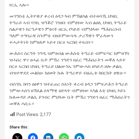
የርኢ ኣሎ።
መንግስቲ ኢትዮጵያ ቀረብ ዕዳጋ ካብ ምኽልካል ብተወሳኺ ህዝቢ
ትግራይ ኣብ ባንኪ ዝዓቖሮ ገንዘቡ ብምዕፃው ኣብ ልዕሊ ህዝቢ ትግራይ
ስልታዊን ስርዓታዊን ምፅናት ዘርኢ የካይድ ብምህላው ማሕበረሰብ
ዓለም ተግባራዊ ስጉምቲ ብዘይምውሳዱ ታሪኻዊን ሞራላውን
ተሓታትነት ከምዘለዎ ኣይተ በርሀ ኣርከበ ተዛሪቡ።
ውሕስና ስርዓት ንግዲ ዝምዕብል ውሕስቲ ትግራይ ብምፍጣር ከምዝኾነ
ዝሓበረ ዋና ፀሓፊ ቤት ምኽሪ ንግድን ዘፈር ማሕበራትን መቐለ ኣይተ
በርሀ ኣርከበ ህዝቢ ትግራይ ህልውንኡ ንምውሓስ ዘካይዶ ዘሎ ቃልሲ
ብዝተዋደደ መልክዑ ክዕወት ኩሉ ትግራዋይ ብፅሒቱ ከበርክት ፀዊዑ።
ብሰንኪ ክባን ዕፅዋን ዝተፈጠረ ስእነት ቀረብ ዕዳጋ ንምፍታሕን ትግራይ
ንምውሓስን ዘኽእል ሰላማዊ ዕድላት ብምዕፃው ኣካል እቲ ህዝቢ ኮይኑ
ኩለመዳይ ቃልሲ ይገብር ምህላው ቤት ምኽሪ ንግድን ዘፈር ማሕበራትን
መቐለ ሓቢሩ።
Post Views:
2,177
Share this: