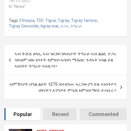
16/11/2021
In "News"
Tags:
Ethiopia
,
TDF
,
Tigrai
,
Tigray
,
Tigray famine
,
Tigray Genocide
,
tigray war
,
ተጋሩ
,
ትግራይ
Post
ኣብ ትሕቲ ፀላኢ ኣብ ዝርከባ ከባብታት ትግራይ ኣብ ልዕሊ ተጋሩ
navigation
ዝፍፀም ዘሎ ፅንተት ከምዘተሓሳሰባ ማሕበር ጉዳኣት ኣካል ደቂ
ኣነስትዮ ትግራይ ኣፍሊጣ።
ብምኽንያት በዓል ልደት ን275 ዝተፀገሙ ኣረጋውያን ደቂ ኣነስትዮን
ህፃናትን እንግዶት ምሳሕ ከምዝተኻየደ ተሓቢሩ።
Popular
Recent
Commented