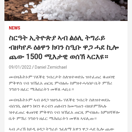
NEWS
ስርዓት ኢትዮጵያ ኣብ ልዕሊ ትግራይ
ብዘካየዶ ዕፅዋን ክባን ስዒቡ ዋጋ ሓደ ኪሎ
ጨው 1500 ሚእታዊ ወሰኽ ኣርእዩ።
09/01/2022
Daniel Zemichael
መብዛሕትኦም ሃለቕቲ ንብረታት ስለዝተወድኡ ዝተፈጠረ ቁጠባዊ
ምቅዋስ ናብ ዝኸፈአ ጠርዚ ምብፅሑ ከምዘተሓሳሰቦ ቤት ምኽሪ
ንግድን ዘፈር ማሕበራትን መቐለ ሓቢሩ።
መብዛሕትኦም ኣብ ዕዳጋ ዝፀንሑ ሃለቕቲ ንብረት ስለዝተወደኡ
ብሰንኪ ዕፅዋን ክባን ቀረብን ጠለብን ክመጣጠን ብዘይምኽኣሉ
ዝተፈጠረ ቁጠባዊ ምቅዋስ ናብ ዝኸፈአ ጠርዚ ምብፅሑ ከምዘሻቐሎ
ቤት ምኽሪ ንግድን ዘፈር ማሕበራትን መቐለ ኣፍሊጡ።
ኣብ ታሪኽ ከይዲ ዕዳጋ ትግራይ ንፈለማ እዋን ዋጋ ሓደ ኪሎ ጨው