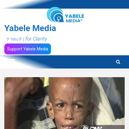
Skip
to
content
Yabele Media
ን ንፅረት | for Clarity
Support Yabele Media