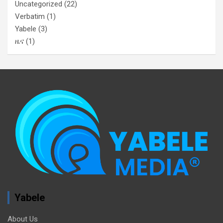
Uncategorized
(22)
Verbatim
(1)
Yabele
(3)
ዜና
(1)
Yabele
About Us