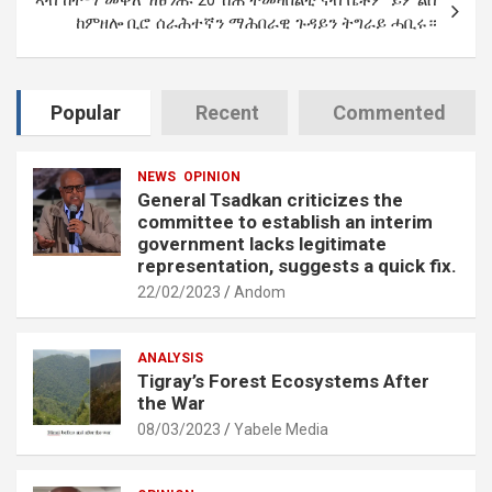
ኣብ ከተማ መቐለ ዝፀንሑ 20 ሽሕ ተመዛበልቲ ናብ ቤቶም ይምልስ
ከምዘሎ ቢሮ ሰራሕተኛን ማሕበራዊ ጉዳይን ትግራይ ሓቢሩ።
Popular
Recent
Commented
NEWS
OPINION
General Tsadkan criticizes the
committee to establish an interim
government lacks legitimate
representation, suggests a quick fix.
22/02/2023
Andom
ANALYSIS
Tigray’s Forest Ecosystems After
the War
08/03/2023
Yabele Media