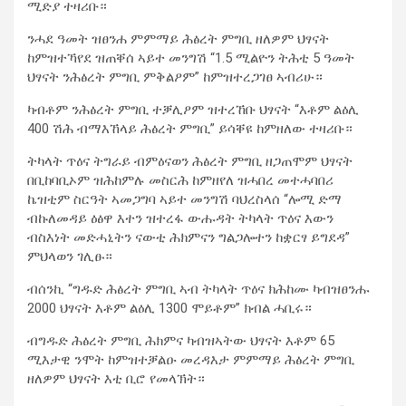
ሚድያ ተዛሪቡ።
ንሓደ ዓመት ዝፀንሐ ምምማይ ሕፅረት ምግቢ ዘለዎም ህፃናት
ከምዝተኻየደ ዝጠቐሰ ኣይተ መንግሽ “1.5 ሚልዮን ትሕቲ 5 ዓመት
ህፃናት ንሕፅረት ምግቢ ምቅልዖም” ከምዝተረጋገፀ ኣብሪሁ።
ካብቶም ንሕፅረት ምግቢ ተቓሊዖም ዝተረኸቡ ህፃናት “እቶም ልዕሊ
400 ሽሕ ብማእኸላይ ሕፅረት ምግቢ” ይሳቐዩ ከምዘለው ተዛሪቡ።
ትካላት ጥዕና ትግራይ ብምዕናወን ሕፅረት ምግቢ ዘጋጠሞም ህፃናት
በቢከባቢኦም ዝሕከምሉ መስርሕ ከምዘየለ ዝሓበረ መተሓባበሪ
ኬዝቲም ስርዓት ኣመጋግባ ኣይተ መንግሽ ባህረስላሰ “ሎሚ ድማ
ብኩለመዳይ ዕፅዋ እተን ዝተረፋ ውሑዳት ትካላት ጥዕና እውን
ብስእነት መድሓኒትን ናውቲ ሕክምናን ግልጋሎተን ከቋርፃ ይግደዳ”
ምህላወን ገሊፁ።
ብሰንኪ “ግዱድ ሕፅረት ምግቢ ኣብ ትካላት ጥዕና ክሕከሙ ካብዝፀንሑ
2000 ህፃናት እቶም ልዕሊ 1300 ሞይቶም” ክብል ሓቢሩ።
ብግዱድ ሕፅረት ምግቢ ሕክምና ካብዝኣትው ህፃናት እቶም 65
ሚእታዊ ንሞት ከምዝተቓልዑ መረዳእታ ምምማይ ሕፅረት ምግቢ
ዘለዎም ህፃናት እቲ ቢሮ የመላኽት።