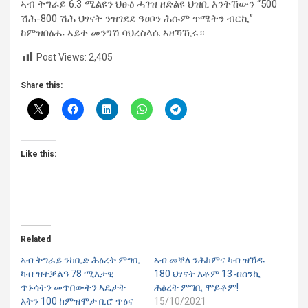
ኣብ ትግራይ 6.3 ሚልዩን ህፁፅ ሓገዝ ዘድልዩ ህዝቢ እንትኸውን “500
ሽሕ-800 ሽሕ ህፃናት ንዝገደደ ዓፀቦን ሕሱም ጥሜትን ብርኪ”
ከምዝበፅሑ ኣይተ መንግሽ ባህረስላሴ ኣዘኻኺሩ።
Post Views:
2,405
Share this:
Like this:
Related
ኣብ ትግራይ ንከቢድ ሕፅረት ምግቢ
ኣብ መቐለ ንሕክምና ካብ ዝኸዱ
ካብ ዝተቓልዓ 78 ሚእታዊ
180 ህፃናት እቶም 13 ብሰንኪ
ጥኑሳትን መጥበውትን ኣዴታት
ሕፅረት ምግቢ ሞይቶም!
እትን 100 ከምዝሞታ ቢሮ ጥዕና
15/10/2021