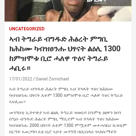
UNCATEGORIZED
ኣብ ትግራይ ብግዱድ ሕፅረት ምግቢ
ክሕከሙ ካብዝፀንሑ ህፃናት ልዕሊ 1300
ከምዝሞቱ ቢሮ ሓለዋ ጥዕና ትግራይ
ሓቢሩ።
17/01/2022
Daniel Zemichael
ኣብ ትግራይ ብግዱድ ሕፅረት ምግቢ ኣብ ትካላት ጥዕና ክሕከሙ
ካብዝፀንሑ ህፃናት እቶም 1300 ከምዝሞቱ ቢሮ ሓለዋ ጥዕና ትግራይ
ኣፍሊጡ።
መንግስቲ ኢትዮጵያ ኣብ ልዕሊ ትግራይ ዝወሰዶ ስጉምቲ ዕፅዋን ክባን
ስዒቡ ብግዱድ ሕፅረት ምግቢ ማሲኖም ኣብ ትካላት ጥዕና ክሕከሙ
ካብዝፀንሑ 2000 ህፃናት እቶም 1300 ምሟቶም መተሓባበሪ ኬዝቲም
ስርዓት ኣመጋግባ እቲ ቢሮ ኣይተ መንግሽ ባህረስላሰ ንኣክሱማይት