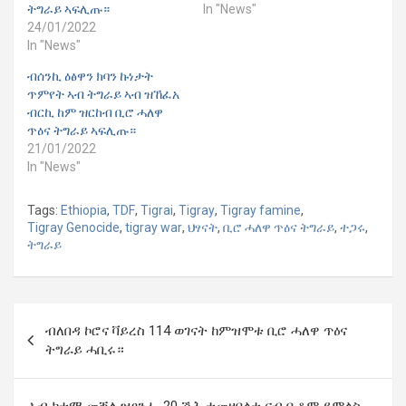
ትግራይ ኣፍሊጡ።
In "News"
24/01/2022
In "News"
ብሰንኪ ዕፅዋን ክባን ኩነታት
ጥምየት ኣብ ትግራይ ኣብ ዝኸፈአ
ብርኪ ከም ዝርከብ ቢሮ ሓለዋ
ጥዕና ትግራይ ኣፍሊጡ።
21/01/2022
In "News"
Tags:
Ethiopia
,
TDF
,
Tigrai
,
Tigray
,
Tigray famine
,
Tigray Genocide
,
tigray war
,
ህፃናት
,
ቢሮ ሓለዋ ጥዕና ትግራይ
,
ተጋሩ
,
ትግራይ
Post
ብለበዳ ኮሮና ቫይረስ 114 ወገናት ከምዝሞቱ ቢሮ ሓለዋ ጥዕና
navigation
ትግራይ ሓቢሩ።