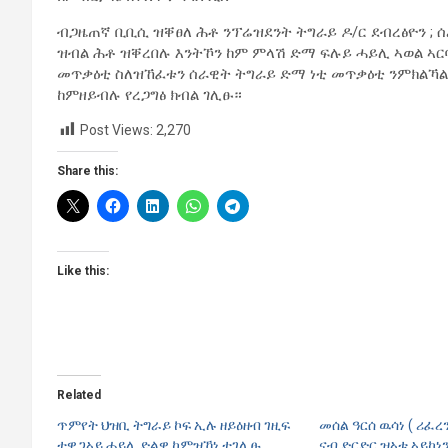
ብጋዜጠኛ ቢቢሲ ዝቐፀለ ሕቶ ንፕሬዝደንት ትግራይ ዶ/ር ደብረፅዮን ; ሰ
ዝብል ሕቶ ዝቐረበሉ እንትኾን ከም ምላሽ ድማ ፍሉይ ሓይሊ ኣወል ኣ
መጥቃዕቲ ስለዝኸፈቱን ሰራዊት ትግራይ ድማ ነቲ መጥቃዕቲ ንምክልኻል
ከምዘይብሉ የረጋግፅ ክብል ገሊፁ።
Post Views:
2,270
Share this:
Like this:
Related
ጥምየት ህዝቢ ትግራይ ኮፍ ኢሉ ዘይዕዘብ ገዚፍ
መሰል ዓርሰ ዉሳነ ( ሪፈረ
ተዋጋኣይ ሓይሊ ድልዊ ከምዝኾነ ተገሊፁ
ናብ ድርድር ዝኣቱ ኣይኮነ