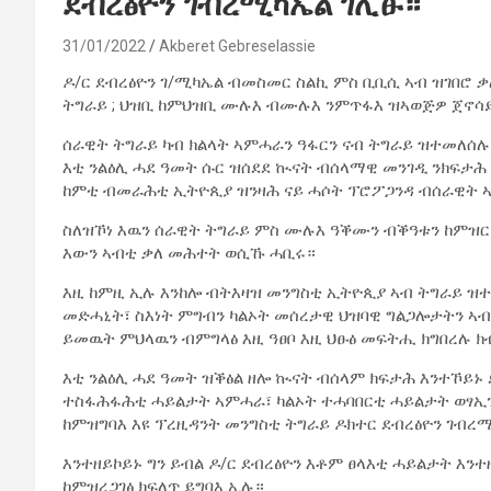
ደብረፅዮን ገብረሚካኤል ገሊፁ።
31/01/2022
Akberet Gebreselassie
ዶ/ር ደብረፅዮን ገ/ሚካኤል ብመስመር ስልኪ ምስ ቢቢሲ ኣብ ዝገበሮ
ትግራይ ; ህዝቢ ከምህዝቢ ሙሉእ ብሙሉእ ንምጥፋእ ዝኣወጅዎ ጀኖሳይ
ሰራዊት ትግራይ ካብ ክልላት ኣምሓራን ዓፋርን ናብ ትግራይ ዝተመለሰ
እቲ ንልዕሊ ሓደ ዓመት ሱር ዝሰደደ ኲናት ብሰላማዊ መንገዲ ንክፍታሕ
ከምቲ ብመራሕቲ ኢትዮጲያ ዝንዛሕ ናይ ሓሶት ፕሮፖጋንዳ ብሰራዊት ኣ
ስለዝኾነ እዉን ሰራዊት ትግራይ ምስ ሙሉእ ዓቕሙን ብቕዓቱን ከምዝርከ
እውን ኣብቲ ቃለ መሕተት ወሲኹ ሓቢሩ።
እዚ ከምዚ ኢሉ እንከሎ ብትእዛዝ መንግስቲ ኢትዮጲያ ኣብ ትግራይ ዝተዘ
መድሓኒት፣ ስእነት ምግብን ካልኦት መሰረታዊ ህዝባዊ ግልጋሎታትን ኣ
ይመዉት ምህላዉን ብምግላፅ እዚ ዓፀቦ እዚ ህፁፅ መፍትሒ ክግበረሉ ክ
እቲ ንልዕሊ ሓደ ዓመት ዝቕፅል ዘሎ ኲናት ብሰላም ክፍታሕ እንተኾይኑ
ተስፋሕፋሕቲ ሓይልታት ኣምሓራ፣ ካልኦት ተሓባበርቲ ሓይልታት ወፃኢ
ከምዝግባእ እዩ ፕረዚዳንት መንግስቲ ትግራይ ዶክተር ደብረፅዮን ገብረ
እንተዘይኮይኑ ግን ይብል ዶ/ር ደብረፅዮን እቶም ፀላእቲ ሓይልታት እን
ከምዝረጋገፅ ክፍለጥ ይግባእ ኢሉ።