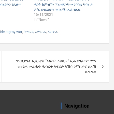
ደብረፅዮን ገሊፁ።
ሓሶት ከምዝኾነ ፕሬዝደንት መንግስቲ ትግራይ
ዶ/ር ደብረፅዮን ገብረሚካኤል ገሊጹ
15/11/2021
In "News"
ide
,
tigray war
,
ትግራይ
,
ኣምሓራ
,
ኤርትራ
ፕረዚደንት ኢሳይያስ “እኩባት ኣህባይ ” ኢሉ ክገልፆም ምስ
ዝፀንሐ መራሕቲ ሕብረት ኣፍሪቃ ኣኼባ ንምስታፍ ልኡኽ
ሰዲዱ።
Navigation