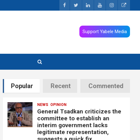
Support Yabele Media
Popular
Recent
Commented
NEWS
OPINION
General Tsadkan criticizes the
committee to establish an
interim government lacks
legitimate representation,
suggests a quick fix.