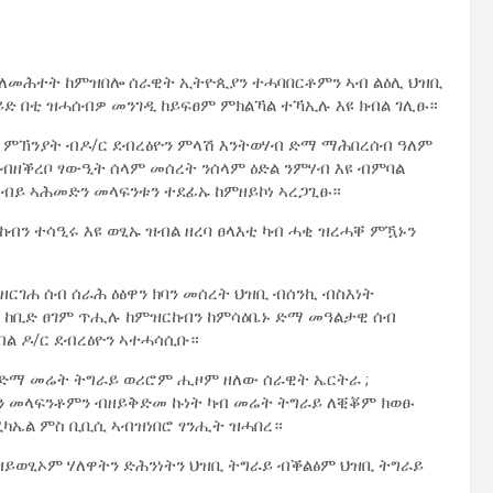
 ቃለመሕተት ከምዝበሎ ሰራዊት ኢትዮጲያን ተሓባበርቶምን ኣብ ልዕሊ ህዝቢ
ድ በቲ ዝሓሰብዎ መንገዲ ከይፍፀም ምክልኻል ተኻኢሉ እዩ ክብል ገሊፁ።
ሉ ምኽንያት ብዶ/ር ደብረፅዮን ምላሽ እንትወሃብ ድማ ማሕበረሰብ ዓለም
 ብዘቕረቦ ፃውዒት ሰላም መሰረት ንሰላም ዕድል ንምሃብ እዩ ብምባል
ብይ ኣሕመድን መላፍንቱን ተደፊኡ ከምዘይኮነ ኣረጋጊፁ።
ብን ተሳዒሩ እዩ ወፂኡ ዝብል ዘረባ ፀላእቲ ካብ ሓቂ ዝረሓቐ ምዃኑን
ርገሐ ሰብ ሰራሕ ዕፅዋን ክባን መሰረት ህዝቢ ብሰንኪ ብስእነት
ብ ከቢድ ፀገም ጥሒሉ ከምዝርከብን ከምሳዕቤኑ ድማ መዓልታዊ ሰብ
ብል ዶ/ር ደብረፅዮን ኣተሓሳሲቡ።
 ድማ መሬት ትግራይ ወሪሮም ሒዞም ዘለው ሰራዊት ኤርትራ ;
ን መላፍንቶምን ብዘይቅድመ ኩነት ካብ መሬት ትግራይ ለቒቖም ክወፁ
ሚካኤል ምስ ቢቢሲ ኣብዝነበሮ ፃንሒት ዝሓበረ።
ተዘይወፂኦም ሃለዋትን ድሕንነትን ህዝቢ ትግራይ ብቕልፅም ህዝቢ ትግራይ