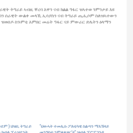
ራዊት ትግራይ ኣብዚ ቐረባ እዋን ናብ ክልል ዓፋር ዝኣተወ ንምንታይ እዩ
ርባን ሰራዊት ውልቀ መላኺ ኢሳያስን ናብ ትግራይ ጢሒሶም ስለዝኣተውን
 ዝወሰዶ ስጉምቲ እምበር መሬት ዓፋር ናይ ምውራር ድሌትን ዕላማን
ንደም ) ህዝቢ ትግራይ
“ህወሓት ተመሊሱ ፖለቲካዊ ስልጣን ማእኸላይ
ን ክብል ፕሬዝደንት
መንግስቲ ንምቁጽጻር’ዩ” ዝብል ፕሮፖጋንዳ