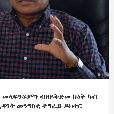
 መላፍንቶምን ብዘይቅድመ ኩነት ካብ
ዳንት መንግስቲ ትግራይ ዶክተር