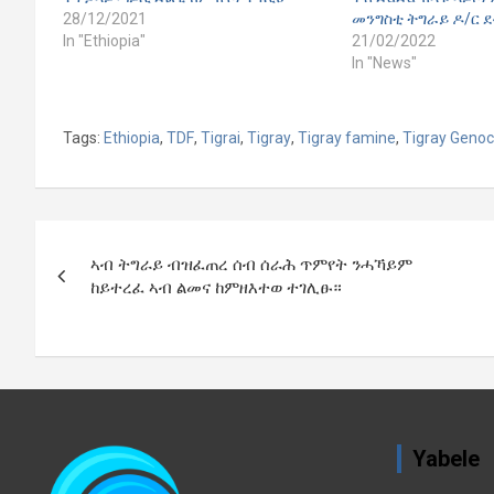
28/12/2021
መንግስቲ ትግራይ ዶ/ር 
In "Ethiopia"
21/02/2022
In "News"
Tags:
Ethiopia
,
TDF
,
Tigrai
,
Tigray
,
Tigray famine
,
Tigray Genoc
Post
ኣብ ትግራይ ብዝፈጠረ ሰብ ሰራሕ ጥምየት ንሓኻይም
navigation
ከይተረፈ ኣብ ልመና ከምዘእተወ ተገሊፁ።
Yabele