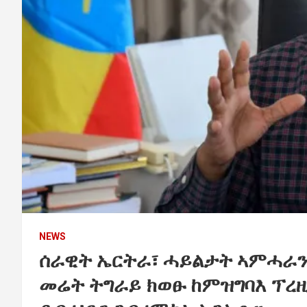
NEWS
ሰራዊት ኤርትራ፣ ሓይልታት ኣምሓራን
መሬት ትግራይ ክወፁ ከምዝግባእ ፕረዚ