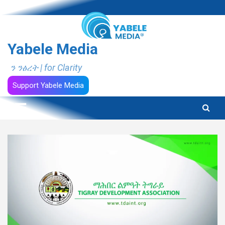
Skip
to
content
Yabele Media
ን ንፅረት | for Clarity
Support Yabele Media