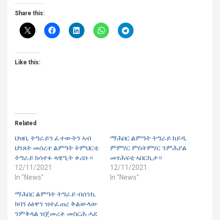
Share this:
Like this:
Related
ህዝቢ ትግራይን ፈተውትን ኣብ
ማሕበር ልምዓት ትግራይ ከይዲ
ህንጸት መሰረተ ልምዓት ትምህርቲ
ምምሃር ምስትምሃር ንምሕያል
ትግራይ ክሳተፉ ጻዊዒት ቀሪቡ።
መፃሕፍቲ ኣበርኪታ።
12/11/2021
12/11/2021
In "News"
In "News"
ማሕበር ልምዓት ትግራይ ብሰንኪ
ክባን ዕፅዋን ዝተፈጠረ ቅልውላው
ንምቅላል ዝጀመረቶ መስርሕ ሓደ