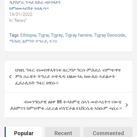
ዲያስፖራ ንሓደ ስድራ ብኦንላይን
ከምዘመሓየሸቶ ኣፍሊጣ።
14/01/2022
In "News"
Tags:
Ethiopia
,
Tigrai
,
Tigray
,
Tigray famine
,
Tigray Genocide
,
ማሕበር ልምዓት ትግራይ
,
ተጋሩ
Post
ህዝቢ ዓፋር ብመስዋእትነቱ ዘረጋገፆ ዓርሰ-ምሕደራ ብምጭዋዩ
navigation
ምስ ሰራዊት ትግራይ ተዋዲዱ ህልውንኡ ከውሕስ ሓይልታት
ፌደራሊስት ዓፋር ፀዊዑ።
ብመንግስታዊ ዕፅዋ 88 ተሓከምቲ ሰኣን መድሓኒትን ናውቲ
ሕክምናን ከምዝሞቱ ሪፈራል ሆስፒታል ዩኒቨርሲቲ ኣክሱም ሓቢሩ።
Popular
Recent
Commented