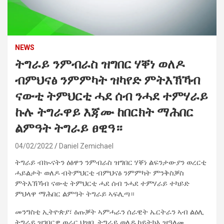
NEWS
ትግራይ ንምብራስ ዝግበር ሃቐነ ወለዶ
ብምህናፅ ንምምካት ዝካየድ ምትእኽኻብ
ናውቲ ትምህርቲ ሓደ ሰብ ንሓደ ተምሃራይ
ኩሉ ትግራዋይ እጃሙ ከበርክት ማሕበር
ልምዓት ትግራይ ፀዊዓ።
04/02/2022
Daniel Zemichael
ትግራይ ብኲናትን ዕፅዋን ንምብራስ ዝግበር ሃቐነ ልፍንታውያን ወረርቲ
ሓይልታት ወለዶ ብትምህርቲ ብምህናፅ ንምምካት ምንቅስቓስ
ምትእኽኻብ ናውቲ ትምህርቲ ሓደ ሰብ ንሓደ ተምሃራይ ተካይድ
ምህላዋ ማሕበር ልምዓት ትግራይ ኣፍሊጣ።
መንግስቲ ኢትዮጵያ፣ ዕጡቓት ኣምሓራን ሰራዊት ኤርትራን ኣብ ልዕሊ
ትግራይ ዝገበርዎ ወራር ህዝቢ ትግራይ ወለዶ ከይትክእ ዝዓለመ