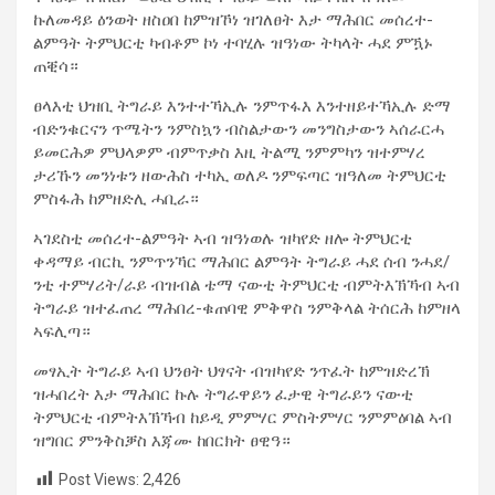
ኩለመዳይ ዕንወት ዘስዐበ ከምዝኾነ ዝገለፀት እታ ማሕበር መሰረተ-
ልምዓት ትምህርቲ ካብቶም ኮነ ተባሂሉ ዝዓነው ትካላት ሓደ ምዃኑ
ጠቒሳ።
ፀላእቲ ህዝቢ ትግራይ እንተተኻኢሉ ንምጥፋእ እንተዘይተኻኢሉ ድማ
ብድንቁርናን ጥሜትን ንምስኳን ብስልታውን መንግስታውን ኣሰራርሓ
ይመርሕዎ ምህላዎም ብምጥቃስ እዚ ትልሚ ንምምካን ዝተምሃረ
ታሪኹን መንነቱን ዘውሕስ ተካኢ ወለዶ ንምፍጣር ዝዓለመ ትምህርቲ
ምስፋሕ ከምዘድሊ ሓቢራ።
ኣገደስቲ መሰረተ-ልምዓት ኣብ ዝዓነወሉ ዝካየድ ዘሎ ትምህርቲ
ቀዳማይ ብርኪ ንምጥንኻር ማሕበር ልምዓት ትግራይ ሓደ ሰብ ንሓደ/
ንቲ ተምሃሪት/ራይ ብዝብል ቴማ ናውቲ ትምህርቲ ብምትእኽኻብ ኣብ
ትግራይ ዝተፈጠረ ማሕበረ-ቁጠባዊ ምቅዋስ ንምቅላል ትሰርሕ ከምዘላ
ኣፍሊጣ።
መፃኢት ትግራይ ኣብ ህንፀት ህፃናት ብዝካየድ ንጥፈት ከምዝድረኽ
ዝሓበረት እታ ማሕበር ኩሉ ትግራዋይን ፈታዊ ትግራይን ናውቲ
ትምህርቲ ብምትእኽኻብ ከይዲ ምምሃር ምስትምሃር ንምምዕባል ኣብ
ዝግበር ምንቅስቓስ እጃሙ ከበርክት ፀዊዓ።
Post Views:
2,426