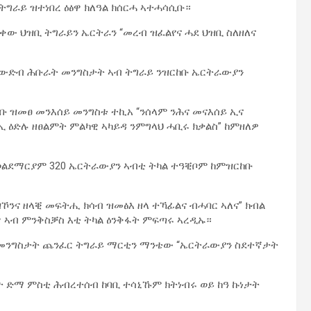
ግራይ ዝተነበረ ዕፅዋ ክለዓል ክሰርሓ ኣተሓሳሲቡ።
ው ህዝቢ ትግራይን ኤርትራን “መረብ ዝፈልየና ሓደ ህዝቢ ስለዘለና
ት ውድብ ሕቡራት መንግስታት ኣብ ትግራይ ንዝርከቡ ኤርትራውያን
ቡ ዝመፀ መንእሰይ መንግስቱ ተኪአ “ንሰላም ንሕና መናእሰይ ኢና
ኢ ዕድሉ ዘፀልምት ምልካዊ ኣካይዳ ንምግላህ ሓቢሩ ክቃልስ” ከምዘለዎ
 ወልደማርያም 320 ኤርትራውያን ኣብቲ ትካል ተዓቒቦም ከምዝርከቡ
ዝኾንና ዘላቒ መፍትሒ ክሳብ ዝመፅእ ዘላ ተኻፊልና ብሓባር ኣለና” ክብል
 ኣብ ምንቅስቓስ እቲ ትካል ዕንቅፋት ምፍጣሩ ኣረዲኡ።
 መንግስታት ጨንፈር ትግራይ ማርቲን ማንቴው “ኤርትራውያን ስደተኛታት
ት ድማ ምስቲ ሕብረተሰብ ከባቢ ተሳኒኹም ክትነብሩ ወይ ከዓ ኩነታት