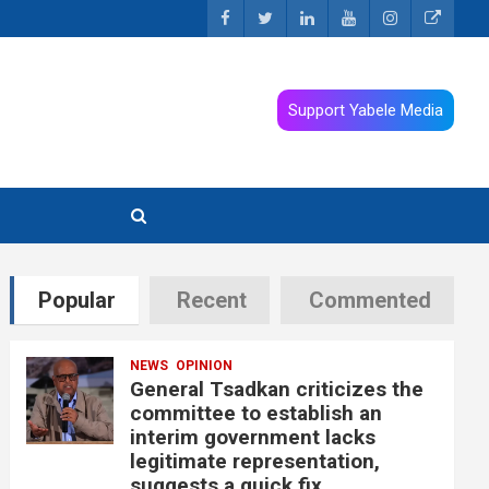
Support Yabele Media
Popular
Recent
Commented
NEWS
OPINION
General Tsadkan criticizes the
committee to establish an
interim government lacks
legitimate representation,
suggests a quick fix.