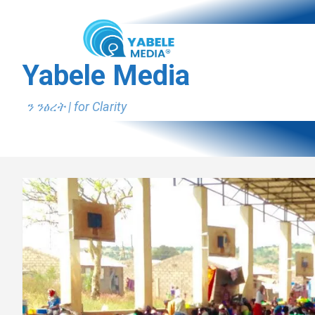
Skip
to
content
Yabele Media
ን ንፅረት | for Clarity