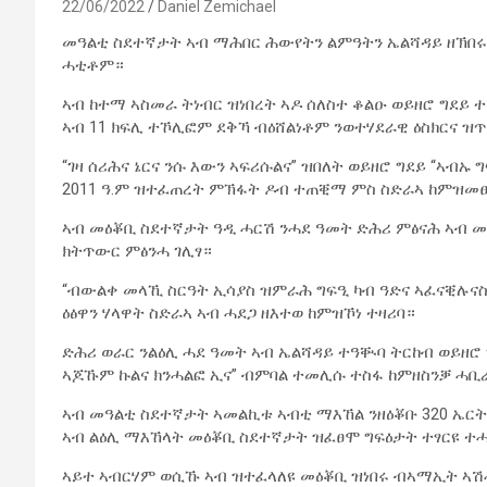
22/06/2022
Daniel Zemichael
መዓልቲ ስደተኛታት ኣብ ማሕበር ሕውየትን ልምዓትን ኤልሻዳይ ዘኽበ
ሓቲቶም።
ኣብ ከተማ ኣስመራ ትነብር ዝነበረት ኣዶ ሰለስተ ቆልዑ ወይዘሮ ግደይ 
ኣብ 11 ክፍሊ ተኾሊፎም ደቅኻ ብዕሸልነቶም ንወተሃደራዊ ዕስክርና ዝ
“ገዛ ሰሪሕና ኔርና ንሱ እውን ኣፍሪሱልና” ዝበለት ወይዘሮ ግደይ “ኣብ
2011 ዓ.ም ዝተፈጠረት ምኽፋት ዶብ ተጠቒማ ምስ ስድራኣ ከምዝመ
ኣብ መዕቖቢ ስደተኛታት ዓዲ ሓርሽ ንሓደ ዓመት ድሕሪ ምፅናሕ ኣብ መ
ክትጥውር ምፅንሓ ገሊፃ።
“ብውልቀ መላኺ ስርዓት ኢሳያስ ዝምራሕ ግፍዒ ካብ ዓድና ኣፈናቒሉናስ 
ዕፅዋን ሃላዋት ስድራኣ ኣብ ሓደጋ ዘእተወ ከምዝኾነ ተዛሪባ።
ድሕሪ ወራር ንልዕሊ ሓደ ዓመት ኣብ ኤልሻዳይ ተዓቚባ ትርከብ ወይዘሮ ግ
ኣጆኹም ኩልና ክንሓልፎ ኢና” ብምባል ተመሊሱ ተስፋ ከምዘስንቓ ሓቢ
ኣብ መዓልቲ ስደተኛታት ኣመልኪቱ ኣብቲ ማእኸል ንዘዕቖቡ 320 ኤር
ኣብ ልዕሊ ማእኸላት መዕቖቢ ስደተኛታት ዝፈፀሞ ግፍዕታት ተፃርዩ ተ
ኣይተ ኣብርሃም ወሲኹ ኣብ ዝተፈላለዩ መዕቖቢ ዝነበሩ ብኣማኢት ኣሽ