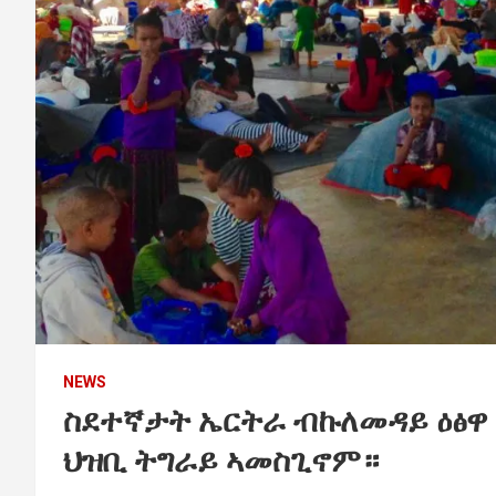
NEWS
ስደተኛታት ኤርትራ ብኩለመዳይ ዕፅዋ
ህዝቢ ትግራይ ኣመስጊኖም።