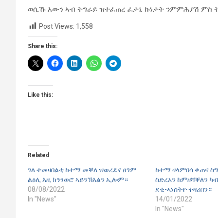
ወሲኹ እውን ኣብ ትግራይ ዝተፈጠረ ፈታኒ ኩነታት ንምምሕያሽ ምስ 
Post Views:
1,558
Share this:
Like this:
Related
ገለ ተመዛበልቲ ከተማ መቐለ ዝወረደና ፀገም
ከተማ ዛላምበሳ ቀጠና ስ
ልዕሊ እዚ ክንፃወሮ ኣይንኽእልን ኢሎም።
ስድረአን ከምዘሻቐለን ካ
08/08/2022
ደቂ-ኣነስትዮ ተዛሪበን።
In "News"
14/01/2022
In "News"