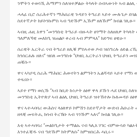
ንሞትን ተወሳኺ ሕማምን ስለዝተቓልዑ ትካላት ሰብኣውነት ኣብ ልዕሊ ት
ሓላፊ ቢሮ ሰራሕተኛን ማሕበራዊ ጉዳይን ትግራይ ኣይተ ሙሉጌታ ደባልቀ
ስደተኛታት ከይኮንኩምስ ኣብ ዓድኹም ኢኹም ዘለኹም” ክብል ገሊፁ።
ኣብዚ ሐዚ እዋን “መንግስቲ ትግራይ ብዙሓት ፀገማት ስለዘለዎ ትካላ
ዓለምለኻዊ መለክዒ ዝጠልቦ ቀረብ ኣብ ምምላእ” ክድግፍ ፀዊዑ።
ሰራዊት ኤርትራ ናብ ትግራይ ዘሊቑ ምስኣተወ ዶብ ዝሰግረሉ ዕድል ረኺ
ክንሰርሐሉ ዘለና” ዝበለ መንግስቱ “ህዝቢ ኤርትራን ህዝቢ ትግራይን መፃ
ጠቒሱ።
ዋና ኣካያዲ ስራሕ ማሕበር ሕውየትን ልምዓትን ኤልሻዳይ ኣይተ የማነ
ተዛሪቡ።
ኣይተ የማነ ወሲኹ “ኣብ ከቢድ ኩነታት ዕፅዋ ዋላ ይኹን ሓደ ህዝቢ ስለ
መንግስቲ ኢትዮጵያ ኣብ ልዕሊ ህዝቢ ትግራይ ዝተኸተሎ ኩለመዳይ ዕፅዋ
ዋና ኣተሓባባሪ ውሕስና ላዕለዋይ ኮምሽን ስደተኛታት ውድብ ሕቡራት
ዘላቒ መፍትሒ ክሳብ ትረኽቡ ኣብ ጎንኹም ኣለና” ክብል ገሊፁ።
እቲ ኣተሓባባሪ “መልክዒታት ተማልኡ ናብ ካሊእ ሃገር ብምውሳድ ካልኦ
እንተፈቒዱ ናብ ዓድኹም ክትምለሱ” ከምዝሰርሕ ሓቢሩ።