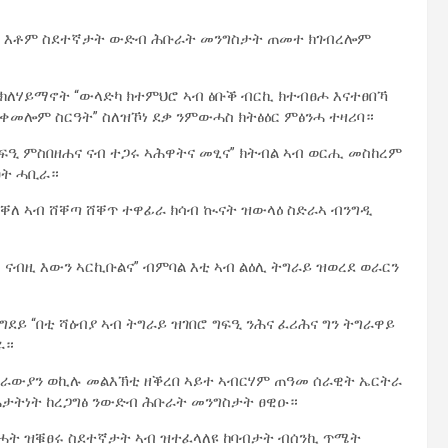
ሩ እቶም ስደተኛታት ውድብ ሕቡራት መንግስታት ጠመተ ክገብረሎም
ተክለሃይማኖት “ውላድካ ክተምህሮ ኣብ ፅቡቕ ብርኪ ክተብፀሖ እናተፀበኻ
ጥቀመሎም ስርዓት” ስለዝኾነ ደቃ ንምውሓስ ክትፅዕር ምፅንሓ ተዛሪባ።
ኡ ግፍዒ ምስበዘሐና ናብ ተጋሩ ኣሕዋትና መፂና” ክትብል ኣብ ወርሒ መስከረም
ፀት ሓቢራ።
ቐለ ኣብ ሸቐጣ ሸቐጥ ተዋፊራ ክሳብ ኲናት ዝውላዕ ስድራኣ ብንግዲ
ናብዚ እውን ኣርኪቡልና” ብምባል እቲ ኣብ ልዕሊ ትግራይ ዝወረደ ወራርን
ደይ “በቲ ሻዕብያ ኣብ ትግራይ ዝገበሮ ግፍዒ ንሕና ፈሪሕና ግን ትግራዋይ
ራ።
ትራውያን ወኪሉ መልእኽቲ ዘቕረበ ኣይተ ኣብርሃም ጠዓመ ሰራዊት ኤርትራ
ሓታትነት ከረጋግፅ ንውድብ ሕቡራት መንግስታት ፀዊዑ።
ሓት ዝቑፀሩ ስደተኛታት ኣብ ዝተፈላለዩ ከባብታት ብሰንኪ ጥሜት