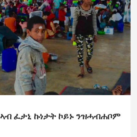
 ኣብ ፈታኒ ኩነታት ኮይኑ ንዝሓብሐቦም