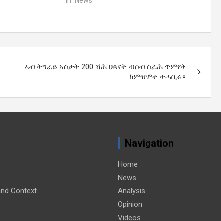
In "News"
ኣብ ትግራይ ኣስታት 200 ሽሕ ህጻናት ብሰብ ስራሕ ጥምየት
ከምዝሞተ ተሓቢሩ።
Navigation
Home
News
nd Context
Analysis
e
Opinion
Videos