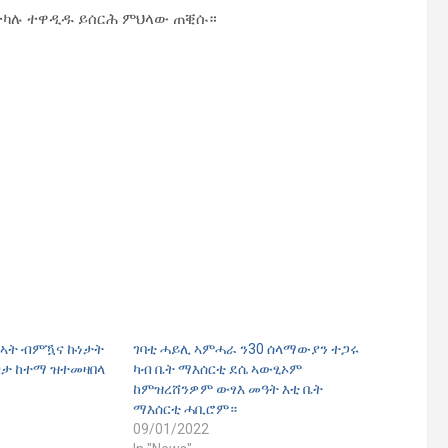
ትካሉ ተዋዲዱ ይሰርሕ ምህላው ጠቒሱ።
ግኣት ብምዃና ኩነታት
ገባቲ ሓይሊ ኣምሓራ ን30 ሰላማውያን ተጋሩ
ብታ ከተማ ዝተመዛበላ
ካብ ቤት ማእሰርቲ ደሴ ኣውፂኦም
ከምዝረሸንዎም ውፃእ መዓት እቲ ቤት
ማእሰርቲ ሓቢሮም።
09/01/2022