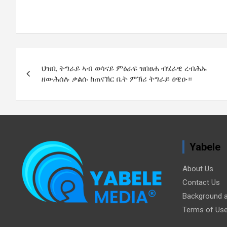
Post
ህዝቢ ትግራይ ኣብ ወሳናይ ምዕራፍ ዝበፀሐ ብሄራዊ ረብሕኡ
navigation
ዘውሕሰሉ ቃልሱ ከጠናኽር ቤት ምኽሪ ትግራይ ፀዊዑ።
Yabele
About Us
Contact Us
Background a
Terms of Us