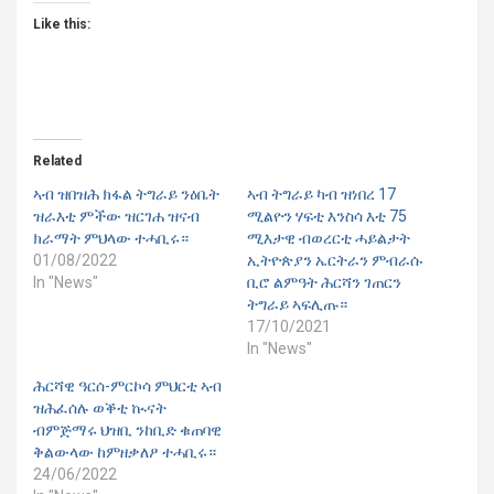
Like this:
Related
ኣብ ዝበዝሕ ክፋል ትግራይ ንዕቤት
ኣብ ትግራይ ካብ ዝነበረ 17
ዝራእቲ ምችው ዝርገሐ ዝናብ
ሚልዮን ሃፍቲ እንስሳ እቲ 75
ክራማት ምህላው ተሓቢሩ።
ሚእታዊ ብወረርቲ ሓይልታት
01/08/2022
ኢትዮጵያን ኤርትራን ምብራሱ
In "News"
ቢሮ ልምዓት ሕርሻን ገጠርን
ትግራይ ኣፍሊጡ።
17/10/2021
In "News"
ሕርሻዊ ዓርሰ-ምርኮሳ ምህርቲ ኣብ
ዝሕፈሰሉ ወቕቲ ኲናት
ብምጅማሩ ህዝቢ ንከቢድ ቁጠባዊ
ቅልውላው ከምዘቃለዖ ተሓቢሩ።
24/06/2022