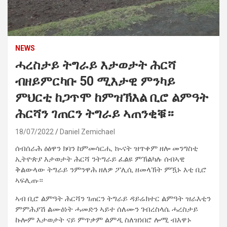
NEWS
ሓረስታይ ትግራይ እታወታት ሕርሻ
ብዘይምርካቡ 50 ሚእታዊ ምንካይ
ምህርቲ ከጋጥሞ ከምዝኽእል ቢሮ ልምዓት
ሕርሻን ገጠርን ትግራይ ኣጠንቂቑ።
18/07/2022
Daniel Zemichael
ሰብሰራሕ ዕፅዋን ክባን ከምመሳርሒ ኲናት ዝጥቀም ዘሎ መንግስቲ
ኢትዮጵያ እታወታት ሕርሻ ንትግራይ ፈልዩ ምኽልካሉ ሰብኣዊ
ቅልውላው ትግራይ ንምንዋሕ ዘለዎ ፖሊሲ ዘመላኽት ምዃኑ እቲ ቢሮ
ኣፍሊጡ።
ኣብ ቢሮ ልምዓት ሕርሻን ገጠርን ትግራይ ዳይሬክተር ልምዓት ዝራእቲን
ምምሕያሽ ልሙዕነት ሓመድን ኣይተ ሰለሙን ገብረስላሴ ሓረስታይ
ኩሎም እታወታት ናይ ምጥቃም ልምዲ ስለዝነበሮ ሎሚ ብእዋኑ