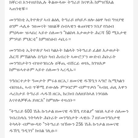
ክቐርብ እንተዘይክኢሉ ቅልውላው ትግራይ ክናዋሕ ከምዝኽእል
ኣጠንቂቑ።
መንግስቲ ኢትዮጵያ ኣብ ልዕሊ ትግራይ ዘካይዶ ዘሎ ዕፅዋ ካብ ግዝያዊ
ፀገም ሓሊፉ ንዘመናት ዝዘልቕ ሰብኣዊን ቁጠባዊን ሃሰያ የስዕብ
ምህላው ዝሓበረ ኣይተ ሰለሙን “ክልከላ እታወታት ሕርሻ 50 ሚእታዊ
ምንካይ ምህርቲ” ከምዘስዕብ ሓቢሩ።
መንግስቲ ኢትዮጵያ ካብ ካልኦት ክልላት ንትግራይ ፈልዩ እታወታት
ሕርሻ ምኽልካሉ ስዒቡ ካብ ሕብረት ኣውሮፓን ውድብ ሕቡራት
መንግስታትን ብዝተገበረሉ ፀቕጢ ብሸርፊ ወፃኢ ክገዝእዎ
ከምዝሓተቶም ኣይተ ሰለሙን ኣረዲኡ።
ንዓሰርተታት ዓመታት ምሩፅ ዘርኢ፣ ዘመናዊ ዱኽዒን ኣግሮ ኬሚካልን
ብበዝሒ ኣብ ጥቕሚ ይውዕሉ ምንባሮም ብምጥቃስ “ኣብዚ ሐዚ እዋን
ሓረስታይ ትግራይ ሓዱሽ ዘርኢ ክረክብ ስለዘይከኣለ ነንባዕሉ
እናተለቓቐሐ ይዘርእ” ከምዘሎ ተዛሪቡ።
“ትግራይ 600 ሽሕ ኩንታል ዘመናዊ ዱኽዒ የድልያ” ዝበለ ኣይተ ሰለሙን
ገብረስላሴ ንትካላት ሕቡራት መንግስታት ሓዊሱ 7 ዘይመንግስታዊ
ትካላት ብምውዳድ “ንትግራይ ዝኸውን 256 ሽሕ ኩንታል ዘመናዊ
ዱኽዒ ዓዲገን” ክብል ገሊፁ።