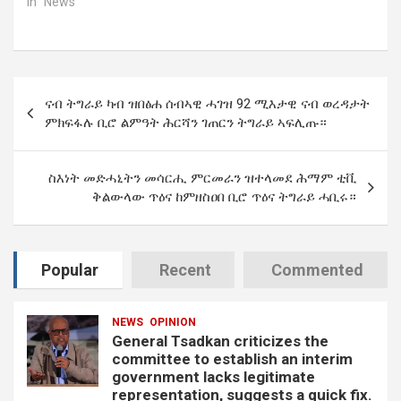
In "News"
Post
ናብ ትግራይ ካብ ዝበፅሐ ሰብኣዊ ሓገዝ 92 ሚእታዊ ናብ ወረዳታት
navigation
ምክፍፋሉ ቢሮ ልምዓት ሕርሻን ገጠርን ትግራይ ኣፍሊጡ።
ስእነት መድሓኒትን መሳርሒ ምርመራን ዝተላመደ ሕማም ቲቪ
ቅልውላው ጥዕና ከምዘስዐበ ቢሮ ጥዕና ትግራይ ሓቢሩ።
Popular
Recent
Commented
NEWS
OPINION
General Tsadkan criticizes the
committee to establish an interim
government lacks legitimate
representation, suggests a quick fix.