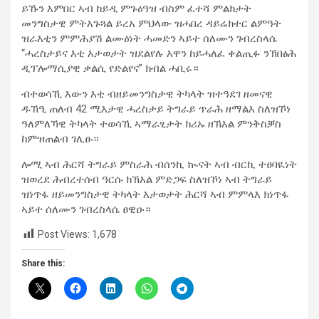
ይኹን እምበር ኣብ ከይዲ ምጉዕዓዝ ብስም ፈተሻ ምልክታት
መንግስታዊ ምትእጉጓል ይረአ ምህላው ዝሓበረ ዳይሬክተር ልምዓት
ዝራእቲን ምምሕያሽ ልሙዕነት ሓመድን ኣይተ ሰለሙን ገብረስላሴ
“ሓረስታይና እቲ እታወታት ዝደልየሉ እዋን ከይሓለፈ ቀልጢፉ ንኽበፅሕ
ዲፕሎማሲያዊ ቃልሲ የድልየና” ክብል ሓቢሩ።
ብተወሳኺ እውን እቲ ብዘይመንግስታዊ ትካላት ዝተዓደገ ዘመናዊ
ዱኽዒ ጠለብ 42 ሚእታዊ ሓረስታይ ትግራይ ጥራሕ ዘማልእ ስለዝኾነ
ዓለምለኻዊ ትካላት ተወሳኺ ኣማራፂታት ክሪኡ ዘኽእል ምንቅስቓስ
ከምዝጠልብ ገሊፁ።
ሎሚ ኣብ ሕርሻ ትግራይ ምስራሕ ብሰንኪ ኲናት ኣብ ብርኪ ተፀባዪነት
ዝወረደ ሕብረተሰብ ዓርሱ ክኽእል ምድጋፍ ስለዝኾነ ኣብ ትግራይ
ዝነጥፋ ዘይመንግስታዊ ትካላት እታወታት ሕርሻ ኣብ ምምላእ ክነጥፋ
ኣይተ ሰለሙን ገብረስላሴ ፀዊዑ።
Post Views:
1,678
Share this: