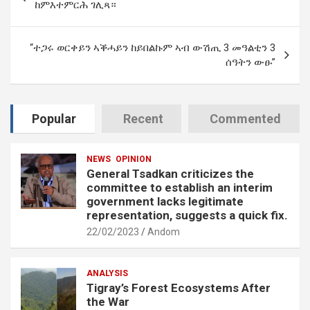
navigation
ከምእተምርሕ ገሊጻ።
“ተጋሩ ወርቀይን ኣቕሓይን ከይበልኩም ኣብ ውሽጢ 3 መዓልቲን 3
ሰዓትን ውፁ”
Popular
Recent
Commented
NEWS
OPINION
General Tsadkan criticizes the
committee to establish an interim
government lacks legitimate
representation, suggests a quick fix.
22/02/2023
Andom
ANALYSIS
Tigray’s Forest Ecosystems After
the War