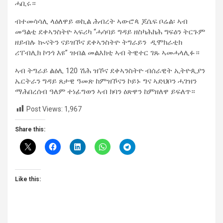
ሓቢሩ።
ብተመሳሳሊ ላዕለዋይ ወኪል ሕብረት ኣውሮጳ ጆሴፍ ቦሬል፡ ኣብ
መዓልቲ ደቀኣንስትዮ ኣፍሪካ “ሓሳባይ ግዳይ ዘስካሕክሕ ግፍዕን ትርጉም
ዘይብሉ ኲናትን ናይዝኾና ደቀኣንስትዮ ትግራይን ዲሞክራቲክ
ሪፐብሊክ ኮንጎ እዩ” ዝብል መልእክቲ ኣብ ትዊተር ገጹ ኣመሓላሊፉ።
ኣብ ትግራይ ልዕሊ 120 ሽሕ ዝኾና ደቀኣንስትዮ ብሰራዊት ኢትዮጲያን
ኤርትራን ግዳይ ጸታዊ ዓመጽ ከምዝኾናን ኮይኑ ግና ኣድህቦን ሓገዝን
ማሕበረሰብ ዓለም ተነፊግወን ኣብ ክባን ዕጽዋን ከምዘለዋ ይፍለጥ።
Post Views:
1,967
Share this:
Like this: