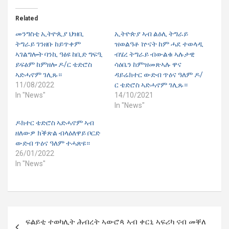
Related
መንግስቲ ኢትዮጲያ ህዝቢ
ኢትዮጵያ ኣብ ልዕሊ ትግራይ
ትግራይ ገንዘቡ ከይጥቀም
ዝወልዓቶ ኵናት ከም ሓደ ተወላዲ
ኣገልግሎት ባንኪ ዓፅዩ ከቢድ ግፍዒ
ብሄረ ትግራይ ብውልቁ ኣሉታዊ
ይፍፅም ከምዘሎ ዶ/ር ቴድሮስ
ሳዕቤን ከምዝመጽኣሉ ዋና
ኣድሓኖም ገሊጹ።
ዳይሬክተር ውድብ ጥዕና ዓለም ዶ/
11/08/2022
ር ቴድሮስ ኣድሓኖም ገሊጹ።
In "News"
14/10/2021
In "News"
ዶክተር ቴድሮስ ኣድሓኖም ኣብ
ዘለውዎ ክቕጽል ብላዕለዋይ ቦርድ
ውድብ ጥዕና ዓለም ተሓጽዩ።
26/01/2022
In "News"
Post
ፍልይቲ ተወካሊት ሕብረት ኣውሮጳ ኣብ ቀርኒ ኣፍሪካ ናብ መቐለ