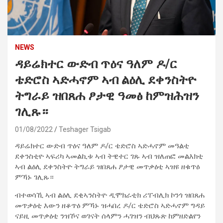
NEWS
ዳይሬክተር ውድብ ጥዕና ዓለም ዶ/ር
ቴድሮስ ኣድሓኖም ኣብ ልዕሊ ደቀንስትዮ
ትግራይ ዝበጸሐ ፆታዊ ዓመፅ ከምዝሕዝን
ገሊጹ።
01/08/2022
Teshager Tsigab
ዳይሬክተር ውድብ ጥዕና ዓለም ዶ/ር ቴድሮስ ኣድሓኖም መዓልቲ
ደቀንስቲዮ ኣፍሪካ ኣመልኪቱ ኣብ ትዊተር ገጹ ኣብ ዝለጠፎ መልእክቲ
ኣብ ልዕሊ ደቀንስትዮ ትግራይ ዝበጸሐ ፆታዊ መጥቃዕቲ ኣዝዩ ዘቁጥዕ
ምኻኑ ገሊጹ።
ብተወሳኺ ኣብ ልዕሊ ደቂኣንስትዮ ዲሞክራቲክ ሪፐብሊክ ኮንጎ ዝበጸሐ
መጥቃዕቲ እውን ዘቆጥዕ ምኻኑ ዝሓበረ ዶ/ር ቴድሮስ ኣድሓኖም ግዳይ
ናይዚ መጥቃዕቲ ንዝኾና ወገናት ሰላምን ሓገዝን ብህጹጽ ከምዘድልየን