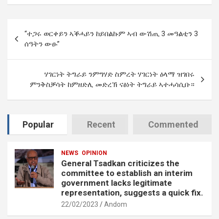
Post
“ተጋሩ ወርቀይን ኣቕሓይን ከይበልኩም ኣብ ውሽጢ 3 መዓልቲን 3
navigation
ሰዓትን ውፁ”
ሃገርነት ትግራይ ንምግሃድ ስምረት ሃገርነት ዕላማ ዝገበሩ
ምንቅስቓሳት ከምዘድሊ መድረኽ ናፅነት ትግራይ ኣተሓሳሲቡ።
Popular
Recent
Commented
NEWS
OPINION
General Tsadkan criticizes the
committee to establish an interim
government lacks legitimate
representation, suggests a quick fix.
22/02/2023
Andom