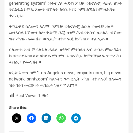
generating system” ዝተብሃለ ሓድሽ ምህዞ ቴክኖሎጂ ሓይሊ ፀዓት
ንፍልፋል ከምኡ እውን ብኽለት ከባቢ ኣየር ንምክልኻል ከምዝሕግዝ
ተሓቢሩ።
ትግራዋይ ሰለሙን ኣለማ፡ ንምህዞ ቴክኖሎጂ ልዑል ተውህቦ ዘለዎ
መንእሰይ ክኸውን ከሎ ቅድሚ ሕጂ ፀገም ሕብረተሰብ ዘቃልሉ ብሽሙ
ዝተምሃዙ ሓሙሽተ ውፂኢት ቴክኖሎጂ ከምዘለዎ ተፈሊጡ።
ሰለሙን፡ ኣብ ምፍልፋል ሓይሊ ፀዓት፣ ምንካይን ኣብ ረብሓ ምውዓልን
ካርቦንዳይኦክሳይድ ዘካይዶ ምርምር ኣጠናኺሩ ከምዝቕፅለሉ ዝተረኸበ
ሓበሬታ የመላኽት።
ዛጊድ እውን ከም “Los Angeles news, empirits.com, big news
network, snntv.com” ካልኦትን ንውፂኢት ምህዞ ቴክኖሎጂ ሰለሙን
ዝፀብፀባ መርበባት ሓበሬታ ዓለምና እየን።
Post Views:
1,964
Share this: