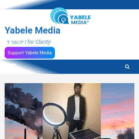
Skip
to
content
Yabele Media
ን ንፅረት | for Clarity
Support Yabele Media