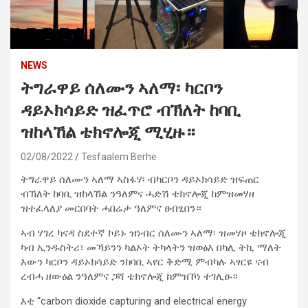
NEWS
ትግራዋይ ሰለሙን ኣለማ፡ ካርቦን
ዳይኦክሳይድ ዝፈጥሮ ብኽለት ከባቢ
ዝከላኸል ቴክኖሎጂ ሚሂዙ።
02/08/2022
Tesfaalem Berhe
ትግራዋይ ሰለሙን ኣለማ ኣስፋሃ፡ ብካርቦን ዳይኦክሳይድ ዝፍጠር
ብኽለት ከባቢ ዝከላኸል ንዓለምና ሓድሽ ቴክኖሎጂ ከምዝመሃዘ
ዝተፈላለያ መርበባት ሓበሬታ ዓለምና ፀብፂበን።
ኣብ ሃገረ ካናዳ ስደተኛ ኮይኑ ዝነብር ሰለሙን ኣለማ፡ ዝመሃዞ ቴክኖሎጂ
ካብ ኢንዱስትሪ፣ መኻይንን ካልኦት ትካላትን ዝወፅእ በካሊ ትኪ ማለት
እውን ካርቦን ዳይኦክሳይድ ንከባቢ ኣየር ቅድሚ ምብካሉ ኣፃርዩ ናብ
ረብሓ ዘውዕል ንዓለምና ጋሻ ቴክኖሎጂ ከምዝኾነ ተገሊፁ።
እቲ “carbon dioxide capturing and electrical energy