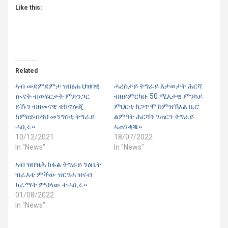
Like this:
Related
ኣብ መደምደምታ ዝበፅሐ ህዝባዊ
ሓረስታይ ትግራይ እታወታት ሕርሻ
ኲናት ብወፍርታት ምድንጋር
ብዘይምርካቡ 50 ሚእታዊ ምንካይ
ይኹን ብዘመናዊ ቴክኖሎጂ
ምህርቲ ከጋጥሞ ከምዝኽእል ቢሮ
ከምዘይብዳህ መንግስቲ ትግራይ
ልምዓት ሕርሻን ገጠርን ትግራይ
ሓቢሩ።
ኣጠንቂቑ።
10/12/2021
18/07/2022
In "News"
In "News"
ኣብ ዝበዝሕ ክፋል ትግራይ ንዕቤት
ዝራእቲ ምችው ዝርገሐ ዝናብ
ክራማት ምህላው ተሓቢሩ።
01/08/2022
In "News"