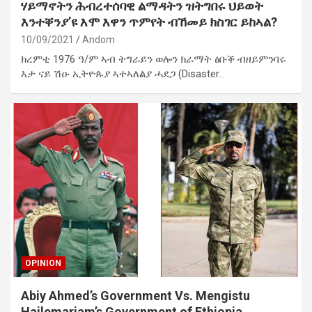
ሃይማኖትን ሕብረተሰባዊ ልማዳትን ዝትግበሩ ህይወት
እንተቐንያ’ዩ እሞ እዋን ጥምየት ብኸመይ ክስገር ይከኣል?
10/09/2021
Andom
ክረምቲ 1976 ዓ/ም ኣብ ትግራይን ወሎን ክራማት ፅቡቕ ብዘይምንባሩ
እታ ናይ ሽዑ ኢትዮጱያ ኣተኣለልያ ሓደጋ (Disaster…
OPINION
Abiy Ahmed’s Government Vs. Mengistu
Hailemariam’s Government of Ethiopia