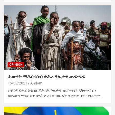
OPINION
ሕውየት ማሕበረሰብ ድሕሪ ዓሌታዊ ጨፍጫፍ
15/08/2021
Andom
ሩዋንዳ ድሕሪ እቲ ዘስኻሕክሕ ዓሌታዊ ጨፍጫፍ፤ ኣካላውን ስነ
ልቦናውን ማህሰይቲ በፂሕዋ እዩ። ብዙሓት ዜጋታታ በቲ ብዓይኖም…