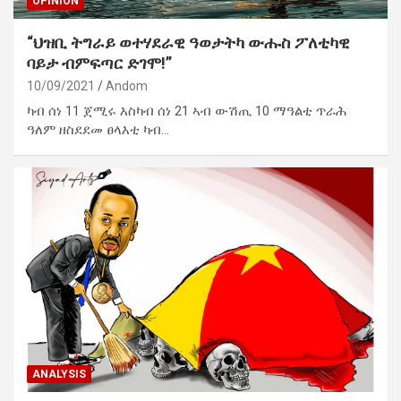
OPINION
“ህዝቢ ትግራይ ወተሃደራዊ ዓወታትካ ውሑስ ፖለቲካዊ
ባይታ ብምፍጣር ድገሞ!”
10/09/2021
Andom
ካብ ሰነ 11 ጀሚሩ እስካብ ሰነ 21 ኣብ ውሽጢ 10 ማዓልቲ ጥራሕ
ዓለም ዘስደደመ ፀላእቲ ካብ…
ANALYSIS