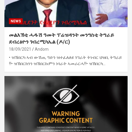
NEWS
መልእኽቲ ሓዱሽ ዓመት ፕሬዝዳንት መንግስቲ ትግራይ
ደብረፅዮን ገብረሚካኤል (ዶ/ር)
18/09/2021
Andom
• ዝኸበርካ ኣብ ውሽጢ ዓድን ዝተፈለለዩ ሃገራት ትነብር ህዝቢ ትግራይ
!!• ዝኸበርክንን ዝኸበርኩምን ነባራት ኣመራርሓ!!• ዝኸበርካ…