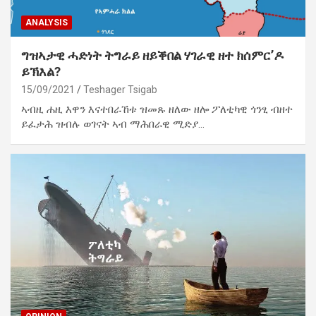
ANALYSIS
ግዝኣታዊ ሓድነት ትግራይ ዘይቕበል ሃገራዊ ዘተ ክሰምር’ዶ
ይኽእል?
15/09/2021
Teshager Tsigab
ኣብዚ ሐዚ እዋን እናተበራኸቱ ዝመጹ ዘለው ዘሎ ፖለቲካዊ ጎንፂ ብዘተ
ይፈታሕ ዝብሉ ወገናት ኣብ ማሕበራዊ ሚድያ…