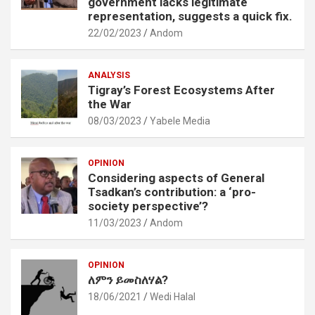
government lacks legitimate
representation, suggests a quick fix.
22/02/2023
Andom
ANALYSIS
Tigray’s Forest Ecosystems After
the War
08/03/2023
Yabele Media
OPINION
Considering aspects of General
Tsadkan’s contribution: a ‘pro-
society perspective’?
11/03/2023
Andom
OPINION
ለምን ይመስለሃል?
18/06/2021
Wedi Halal