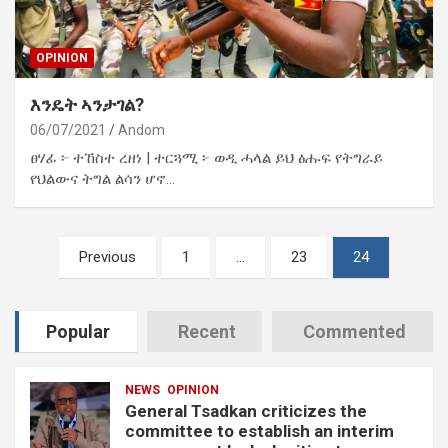
OPINION
እንዴት ኣንታገል?
06/07/2021
Andom
ፀሃፊ ፦ ተኸስተ ረዘነ | ተርጓሚ ፦ ወዲ ሓላል ይህ ፅሑፍ የትግራይ
የህልውና ትግል ልሳን ሆኖ…
Posts
Previous
1
…
23
24
pagination
Popular
Recent
Commented
NEWS
OPINION
General Tsadkan criticizes the
committee to establish an interim