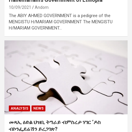
10/09/2021
Andom
The ABIY AHMED GOVERNMENT is a pedigree of the
MENGISTU H/MARIAM GOVERNMENT The MENGISTU
H/MARIAM GOVERNMENT…
ANALYSIS
NEWS
መጻኢ ዕድል ህዝቢ ትግራይ ብምስረታ ሃገር ’ዶስ
ብኮንፌደሬሽን ይረጋገጽ?