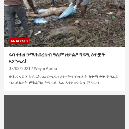
ANALYSIS
ሩባ ተከዘ ንማሕበረሰብ ዓለም ዘቃልዖ ግፍዒ ዕጥቛት
ኣምሓራ!
07/08/2021
Weyni Abrha
ድሕሪ ናይ 8 ኣዋርሕ ጨፍጫፍን ፅንተትን ብዙሓት ከተማታት ትግራይ
ብሓይልታት ምክልኻል ትግራይ ሓራ እንተወፃ እኳ ምዕራብ…