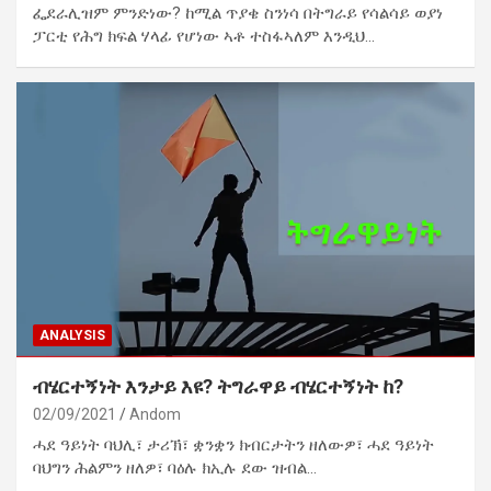
ፌደራሊዝም ምንድነው? ከሚል ጥያቄ ስንነሳ በትግራይ የሳልሳይ ወያነ
ፓርቲ የሕግ ክፍል ሃላፊ የሆነው ኣቶ ተስፋኣለም እንዲህ…
ANALYSIS
ብሄርተኝነት እንታይ እዩ? ትግራዋይ ብሄርተኝነት ከ?
02/09/2021
Andom
ሓደ ዓይነት ባህሊ፣ ታሪኽ፣ ቋንቋን ክብርታትን ዘለውዎ፣ ሓደ ዓይነት
ባህግን ሕልምን ዘለዎ፣ ባዕሉ ክኢሉ ደው ዝብል…