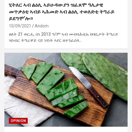
ሂትለር ኣብ ልዕሊ ኣይሁዳውያን ዝፈጸሞ ዓሌታዊ
መጥቃዕቲ ኣብይ ኣሕመድ ኣብ ልዕሊ ተወለድቲ ትግራይ
ይደግሞ’ሎ።
10/09/2021
Andom
ዕለት 21 ወርሒ ሰነ 2013 ዓ/ም ኣብ መብዛሕቲኡ ከባቢታት ትግራይ
ዝነብር ትግራዋይ ናይ ነፃነት ኣየር ዘተንፈሰላ…
OPINION