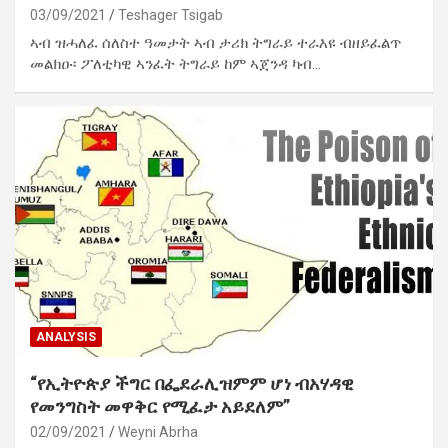
03/09/2021
Teshager Tsigab
ኣብ ዝሓለፈ ሰለስተ ዓመታት ኣብ ታሪክ ትግራይ ተራእዩ ብዘይፈልጥ
መልክዑ፡ ፖለቲካዊ ኣንፈት ትግራይ ከም ኣጀንዳ ካብ…
ANALYSIS
“የኢትዮጵያ ችግር በፌደራሊዝምም ሆነ ብአሃዳዊ
የመንግስት መዋቅር የሚፈታ አይደለም”
02/09/2021
Weyni Abrha