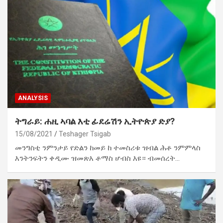
ANALYSIS
ትግራይ: ሐዚ ኣባል እቲ ፊደሬሽን ኢትዮጵያ ድያ?
15/08/2021
Teshager Tsigab
መንግስቲ ንምንታይ የድልን ከመይ ከ ተመስሪቱ ዝብል ሕቶ ንምምላስ
እንትንፍትን ቀዲሙ ዝመጽእ ቶማስ ሆብስ እዩ። ብመሰረት…