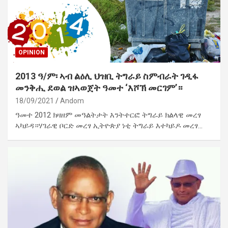
OPINION
2013 ዓ/ም፡ ኣብ ልዕሊ ህዝቢ ትግራይ ስምብራት ገዲፋ
መንቅሒ ደወል ዝኣወጀት ዓመተ ‘እሾኽ መርገም’።
18/09/2021
Andom
ዓመተ 2012 ክዛዘም መዓልትታት እንትተርፎ ትግራይ ክልላዊ መረፃ
ኣካይዳ።ሃገራዊ ቦርድ መረፃ ኢትዮጵያ ነቲ ትግራይ እተካይዶ መረፃ…