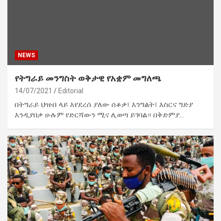
NEWS
የትግራይ መንግስት ወቅታዊ የአቋም መግለጫ
14/07/2021
Editorial
በትግራይ ህዝብ ላይ እየደረሰ ያለው ሰቆቃ፣ እንግልት፣ እስርና ግድያ
እንዲያበቃ ሁሉም የድርሻውን ሚና ሊወጣ ይገባል። በቅድምያ…