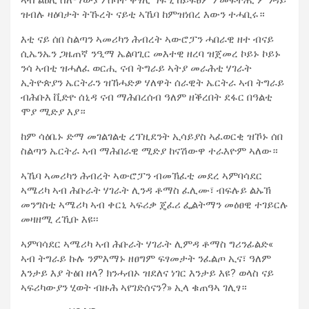
ዝብሉ ዛዕባታት ትኹረት ናይቲ ኣኼባ ከምዝነበረ እውን ተሓቢሩ።
እቲ ናይ ሰበ ስልጣን ኣመሪካን ሕብረት ኣውሮፓን ሓበራዊ ዘተ ብናይ
ሲኤንኤን ጋዜጠኛ ንዒማ ኤልባጊር መእተዊ ዘረባ ዝጀመረ ኮይኑ ኮይኑ
ንሳ ኣብቲ ዝሓለፈ ወርሒ ናብ ትግራይ ኣትያ መራሕቲ ሃገራት
ኢትዮጵያን ኤርትራን ዝኸሓድዎ ሃለዋት ሰራዊት ኤርትራ ኣብ ትግራይ
ብሕቡእ ቪድዮ ሰኒዳ ናብ ማሕበረሰብ ዓለም ዘቕረበት ደፋር በዓልቲ
ሞያ ሚድያ እያ።
ከም ሳዕቤኑ ድማ መገልገልቲ ረፕዚደንት ኢሳይያስ ኣፈወርቂ ዝኾኑ ሰበ
ስልጣን ኤርትራ ኣብ ማሕበራዊ ሚድያ ከናሽውዋ ተራእዮም ኣለው።
ኣኼባ ኣመሪካን ሕብረት ኣውሮፓን ብመኽፈቲ መደረ ኣምባሳደር
ኣሜሪካ ኣብ ሕቡራት ሃገራት ሊንዳ ቶማስ ፈሊሙ፣ ብፍሉይ ልኡኽ
መንግስቲ ኣሜሪካ ኣብ ቀርኒ ኣፍሪቃ ጄፈሪ ፌልትማን መዕፀዊ ተገይርሉ
መዛዘሚ ረኺቡ እዩ፡፡
ኣምባሳደር ኣሜሪካ ኣብ ሕቡራት ሃገራት ሊምዳ ቶማስ ግሪንፊልድ«
ኣብ ትግራይ ኩሉ ንምእማኑ ዘፀግም ፍፃመታት ንፈልጦ ኢና፣ ዓለም
እንታይ እያ ትፅበ ዘላ? ክንሓብኦ ዝደለና ነገር እንታይ እዩ? ወላስ ናይ
ኣፍሪካውያን ሂወት ብዙሕ ኣየገድሰናን?» ኢላ ቁጠዓኣ ገሊፃ።