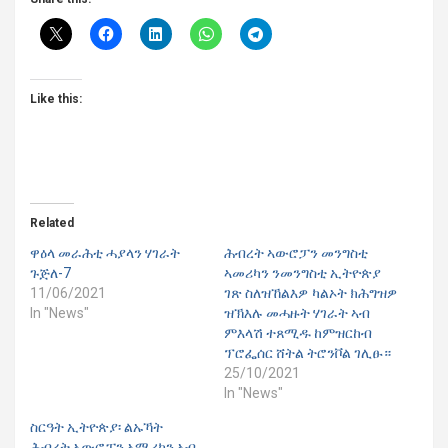
Like this:
Related
ዋዕላ መራሕቲ ሓያላን ሃገራት
ሕብረት ኣውሮፓን መንግስቲ
ጉጅለ-7
ኣመሪካን ንመንግስቲ ኢትዮጵያ
11/06/2021
ገጽ ስለዝኸልእዎ ካልኦት ክሕግዝዎ
In "News"
ዝኽእሉ መሓዙት ሃገራት ኣብ
ምእላሽ ተጸሚዱ ከምዝርከብ
ፕሮፌሰር ሸትል ትሮንቮል ገሊፁ።
25/10/2021
In "News"
ስርዓት ኢትዮጵያ፡ ልኡኻት
ሕብረት ኣውሮፓን ኣሜሪካን ኣብ