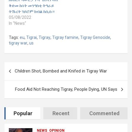
ቅድመ ኩነት መንግስቲ ትግራይ
ትኹረት ገይሮም ክብል ከሲሱ።
05/08/2022
In "News"
Tags:
eu
,
Tigrai
,
Tigray
,
Tigray famine
,
Tigray Genocide
,
tigray war
,
us
Post
Children Shot, Bombed and Knifed in Tigray War
navigation
Food Aid Not Reaching Tigray, People Dying, UN Says
Popular
Recent
Commented
NEWS
OPINION