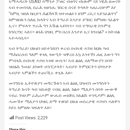
ኣማሓዳሪት USAID ሳማንታ ፓወር ብወገና «ኩሎም ናይ ነዊሕ ዘመናት
ኣብ ተመሳሳሊ ስራሕ ዝፀንሑ ገበርቲ ሰናይ ትካላት ኣዘራሪበዮም እየ
“ከምዚ ዝበለ ከቢድን ሕልኽላኽ ዝተመልኦን ፀገም ሪኢና ኣይንፈልጥን”
ከምዝበሉን ስለዚ ኩላትና ኣብ ትግራይ እንታይ ይግበር ከምዘሎ ንፈልጥ
ኢና። ምፍላጥ ጥራሕ ግን እኹል ኣይኮነን። ናብ ተግባራዊ ስጉምቲ
ክንሰጋገር ኣለና። ፅባሕ ህዝቢ ምስ በረሰ እንታይ ኢና ክንብል? » ክትብል
ኣተሓሳሲባ።
ኣብ ትግራይ፡ ህፁፅን ዘይተገደበን ቀረብ ሰብኣዊ ሓገዝ ክህሉ ካብ
ማሕበረሰብ ዓለም ቀፃሊ ፃውዒት ዝቐረበ እኳ እንተኾነ ሐዚ እውን ግን
ምብፃሕ ሰብኣዊ ሓገዝ ኣዝዩ ውሱን፣ ኣብ ልዕሊ ሰለማውያን ሰባት
ዝበፅሕ ዓመፅ፣ ዕንወት ሆስፒታላት፣ ኣብያተ ትምህርትን ህንፃታት
ኣብያተ ኣምልኾን ተጠናኺሩ ቀፂሉ እዩ፡፡
መንግስቲ ኢትዮጵያን መሻርኽቱን ኣብ ልዕሊ ህዝብን መንግስትን
ትግራይ ኩናት ካብ ዝእወጅ ናብዚ ልዕሊ ክልተ ሚሊዮን ሰባት ሙውቕ
ናብራ ገዝኦም ራሕሪሖም ውሑስ መዕቖቢ ክእልሹ ተገዲዶም፡ ልዕሊ
ሓሙሽተ ሚሊዮን ህዝቢ ድማ ተፀባይ ህፁፅ መሰረታዊ ሓገዝን ሓለዋን
ኮይኑ ከምዘሎ ዝፍለጥ እዩ፡፡
Post Views:
2,229
Share this: