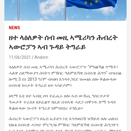
NEWS
ዘተ ላዕለዎት ሰብ መዚ ኣሜሪካን ሕብረት
ኣውሮፓን ኣብ ጉዳይ ትግራይ
11/06/2021
Andom
ላዕለዎት ሰብ መዚ ኣሜሪካን ሕብረት ኣውሮፓን፡ “ምክልኻል ጥሜት፣
ሓለዋ ሰለማውያን ሰባትን ምኽባር ዓለምለኻዊ ሰብኣዊ ሕግን” ብዝብል
ሎሚ 3 ሰነ 2013 ዓ/ም ብዛዕባ እንዳተጋደደ ዝመፅእ ዘሎ ቅልውላው
ሰብኣዊ ኩነታት ትግራይ ዘተ ኣካይዶም፡፡
ዕላማ እቲ ዘተ ኣብዚ ዞባ ተፈጢሩ ዘሎ ኣብ ውሽጢ ዓሰርተታት
ዓመታት ተራእዩ ዘይፈልጥ ከቢድ ሰብኣዊ ሓደጋ ብቐንዱ ድማ ጉዳይ
ቅልውላው ኲናት ትግራይ ከምዝነበረ ተገሊፁ፡፡
ሕብረት ኣውሮፓን ዩኤስ ኤይድን ነቲ እንዳወሰኸ ዝኸይድ ዘሎ ጠለብ
ህፁፅ ሰብኣዊ ሓገዝ፣ ምርግጋፅ ምኽባር ዓለምለኻዊ ሰብኣዊ ሕግጋትን
ኣብ ልዕሊ ሰለማውያን ሰባት ቀፃሊ ግፍዒ ከይፍፀምን መፍትሒ ምንዳይ