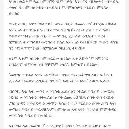
ኣካል ክልል ኣምሓራ ከምዝኾነ ብምጥቃስ፡ እንተኾነ ብህወሓት ብሓይሊ
ተወሲዱ ከምዝጸንሐን ብሓይሊ ከምዘምለስዎን ንቢቢሲ ምግለጹ
ይዝከር፡፡
ናይቲ ኣብዚ እዋን ‘ወልቃይት ጠገዴ ሰቲት ሁመራ ዞን’ ተባሂሉ ብክልል
ኣምሓራ ተጣይሹ ዘሎ ዞባ ኣማሓዳሪ ዝኾነ ኣይተ እሸቴ ደምለው፡
ናብቶም ዝተጠቐሱ ከባታት መንግስቲ ፌደራል ረዲኤት የቕርብ
ከምዘየለ ብምግላጽ፡ መንግስቲ ክልል ኣምሓራ ካብ ዘቕርቦ ውሱን ሓገዝ
ግን ዝዓቕሞም ይህቡ ከምዘለዉ ንቢቢሲ ተዛሪቡ፡፡
ጸገም እቶም ነበርቲ ከምዝፈልጦ ዝገልጽ ኣቶ እሸቴ ”ምንም ነገር
የብልናን” ብምባል ካብ ዓቕሞም ንላዕሊ ከምዝኾነ ይገልጽ፡፡
”መንግስቲ ክልል ኣምሓራ ዓቕሙ ብዝፈቐዶ ይሕግዝ እዩ ዘሎ፤ ካብ
ፌደራል ዝመጽእ ረዲኤት ግን ፍትሓውነት የብሉን” እውን ኢሉ፡፡
ብሰንኪ እቲ ኣብ መንጎ መንግስቲ ፌደራልን ንክልል ትግራይ ዝመርሕ
ዝነበረ መንግስትን ዝተወለዐ ኲናት ልዕሊ 60 ሽሕ ሰባት ናብ ጎረቤት
ሃገር ሱዳን ዝተሰደዱ እንትኾን፡ ኣስታት 1.7 ሚልዮን ሰባት ድማ ኣብ
ውሽጢ ትግራይ ተፈናቒሎም ከምዘለዉ ጸብጻባት ጊዝያዊ ምምሕዳር
መንግስቲ ትግራይ የመልክቱ፡፡
ኣብ ዝሓለፈ ሰሙን፡ 91 ምኢታዊት ህዝቢ ትግራይ ህጹጽ ሰብኣዊ