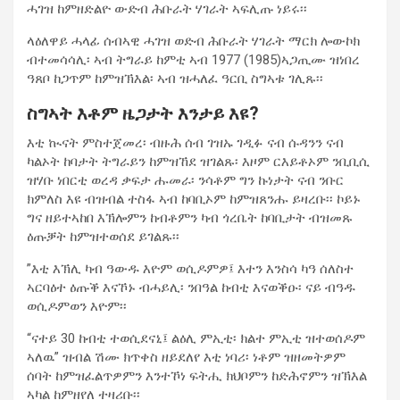
ሓገዝ ከምዘድልዮ ውድብ ሕቡራት ሃገራት ኣፍሊጡ ነይሩ፡፡
ላዕለዋይ ሓላፊ ሰብኣዊ ሓገዝ ወድብ ሕቡራት ሃገራት ማርክ ሎውኮክ
ብተመሳሳሊ፡ ኣብ ትግራይ ከምቲ ኣብ 1977 (1985)ኣጋጢሙ ዝነበረ
ዓጸቦ ከጋጥም ከምዝኽእል፡ ኣብ ዝሓለፈ ዓርቢ ስግኣቱ ገሊጹ፡፡
ስግኣት እቶም ዜጋታት እንታይ እዩ?
እቲ ኲናት ምስተጀመረ፡ ብዙሕ ሰብ ገዝኡ ገዲፉ ናብ ሱዳንን ናብ
ካልኦት ከባታት ትግራይን ከምዝኸደ ዝገልጹ፡ እዞም ርእይቶኦም ንቢቢሲ
ዝሃቡ ነበርቲ ወረዳ ቃፍታ ሑመራ፡ ንሳቶም ግን ኩነታት ናብ ንቡር
ክምለስ እዩ ብዝብል ተስፋ ኣብ ከባቢኦም ከምዝጸንሑ ይዛረቡ፡፡ ኮይኑ
ግና ዘይተኣከበ እኽሎምን ከብቶምን ካብ ጎረቤት ከባቢታት ብዝመጹ
ዕጡቓት ከምዝተወሰደ ይገልጹ፡፡
”እቲ እኽሊ ካብ ዓውዱ እዮም ወሲዶምዎ፤ እተን እንስሳ ካዓ ሰለስተ
ኣርባዕተ ዕጡቕ እናኾኑ ብሓይሊ፡ ንበዓል ከብቲ እናወቕዑ፡ ናይ ብዓዱ
ወሲዶምወን እዮም፡፡
“ናተይ 30 ከብቲ ተወሲደናኒ፤ ልዕሊ ምኢቲ፡ ክልተ ምኢቲ ዝተወሰዶም
ኣለዉ” ዝብል ሽሙ ክጥቀስ ዘይደለየ እቲ ነባሪ፡ ነቶም ዝዘመትዎም
ሰባት ከምዝፈልጥዎምን እንተኾነ ፍትሒ ክህቦምን ከድሕኖምን ዝኽእል
ኣካል ከምዘየለ ተዛሪቡ፡፡