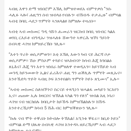
ኣብዚ እዋን ድማ ዝነበሮም እኽሊ ከምዝተወደአ ብምጥቃስ ”ንሱ
ሓሊፉ ኣሎ፤ ሐዚግን ሰብ ዝብላዕ የብሉን፡ ብኸብዱ ተታሒዙ” ብምባል
ኣብቲ ከባቢ ሓደጋ ጥምየት ኣንጸላልዩ ከምዘሎ ተዛሪቡ፡፡
ኣብቲ ኣብ መስመር ዓዲ ጎሹን ሑመራን ዝርከብ ከባቢ ዝነብር ካልእ
ወሃቢ ርእይቶ ብግዲኡ፡ ንዝሓለፉ ሸውዓተ ኣዋርሕ ዝኾነ ዓይነት
ሰብኣዊ ሓገዝ ከምዘይረኸቡ ገሊጹ፡፡
”እተን ጥሪት ወሲዶምወን፡፡ እቲ እኽሊ እውን ካብ ናይ ሕርሻ ቦታ
ወሲዶምዎ፡፡ ሽዑ ምስኦም ተጓይና ዝኣከብናዮ ክሳብ ሕጂ ክንበልዕ
ጸኒሕና፤ ሕጂ ግን እተን ዝነበራ ከምዘለዋ ተወዲአን፡፡ ከይንኸይድ ኣብ
መገዲ ከይንመውት ኢልና ፈሪሕና፡ ሐዚ ግን ጠቕሊሉ ጥምየት መጺኡና፡፡
እንተኼድካ ጥይት ኣብዚ ኮፍ እንተበልካ ጥምየት ኮይኑ ጸጊሙና” ኢሉ፡፡
”ኣብቲ መስመር ስለዝኾንና፡ ስርናይ ተጻዒነን ዝሓልፋ መካይን ንርእየን
ኢና፡፡ ጠጠው ኢሉ ከዛርበና ዝኽእል ኣካል ግን የለን” ዝብል እዚ ነባሪ፡
ሓገዝ ናብ ዝርከበሉ ከባቢታት ከይኸዱ ከምዝኽልከሉን፡ ክኸዱ
እንተተረኺቦም ክሳብ 5 ሽሕ ብር ከምዝቕጽዑን ገሊጹ፡፡
”ኩሉ ናብ ሞት ተቐሪቡ ክትብሎ ትኽእል፤ አዒንቱ ቐዪሩ፡፡ ከቢድ ኮይኑ”
ብምባል ድማ ህጹጽ ሰብኣዊ ሓገዝ እንተዳኣ ዘይረኺቦም ኣብ ሓደጋ
ከምዘለዉ ሓቢሮም፡፡