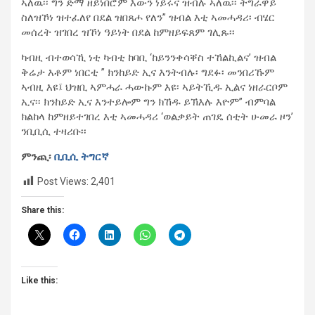
ኣለዉ፡፡ ግን ድማ ዘይነበሮም እውን ነይሩና ዝብሉ ኣለዉ፡፡ ትግራዋይ
ስለዝኾነ ዝተፈለየ በደል ዝበጸሖ የለን” ዝብል እቲ ኣመሓዳሪ፡ ብሄር
መሰረት ዝገበረ ዝኾነ ዓይነት በደል ከምዘይፍጸም ገሊጹ፡፡
ካብዚ ብተወሳኺ ነቲ ካብቲ ከባቢ ‘ከይንንቀሳቐስ ተኸልኪልና’ ዝብል
ቅሬታ እቶም ነበርቲ ” ክንከይድ ኢና እንትብሉ፡ ግደፉ፡ መንበሪኹም
ኣብዚ እዩ፤ ህዝቢ ኣምሓራ ሓውኩም እዩ፡ ኣይትኺዱ ኢልና ነዘራርቦም
ኢና፡፡ ክንከይድ ኢና እንተይሎም ግን ክኸዱ ይኽእሉ እዮም” ብምባል
ክልከላ ከምዘይተገበረ እቲ ኣመሓዳሪ ‘ወልቃይት ጠገዴ ሰቲት ሁመራ ዞን’
ንቢቢሲ ተዛሪቡ፡፡
ምንጪ፡
ቢቢሲ ትግርኛ
Post Views:
2,401
Share this:
Like this: