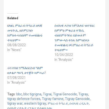
Related
ህዝቢ ምዕራብ ትግራይ ዘላቒ
ሰብኣዊ ሓገዝ ንምሕላፍ ዝተገበረ
መፍትሒ ዘይምርካቡ
ስምምዕ ምቁራፅ ተኹሲ
ከምዘተሓሳሰቦም ተመዛበልቲ
ብዘይምትግባሩ ህይወቶም
ተዛሪቦም።
ንምውሓስ ተስፋ ከምዝሰኣኑ
08/08/2022
ተመዛበልቲ ዞባ ምዕራብ ትግራይ
In "News"
ተዛሪቦም።
10/04/2022
In "Analysis"
ሩባ ተከዘ ንማሕበረሰብ ዓለም
ዘቃልዖ ግፍዒ ዕጥቛት ኣምሓራ!
07/08/2021
In "Analysis"
Tags:
bbc
,
bbc tigrigna
,
Tigrai
,
Tigrai Genocide
,
Tigray
,
tigray defence forces
,
Tigray famine
,
Tigray Genocide
,
tigray war
,
western tigray
,
ምዕራብ ትግራይ
,
ሰብኣዊ ረዲኤት
,
ሰብኣዊ ረዲኤት ረጊጹና ይሓልፍ ኣሎ