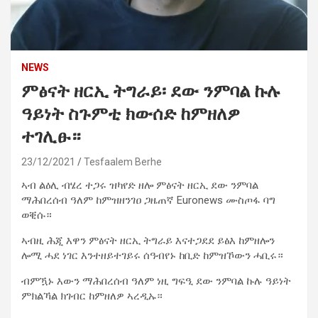
NEWS
ምፅናት ዘርኢ ትግራይ፡ ደው ንምባል ኩሉ
ዓይነት ስጉምቲ ክውሰድ ከምዘለዎ
ተገሊፁ።
23/12/2021
Tesfaalem Berhe
ኣብ ልዕሊ ብሄረ ተጋሩ ዝካየድ ዘሎ ምፅናት ዘርኢ ደው ንምባል
ማሕበረሰብ ዓለም ከምዝዘንገዐ ጋዜጠኛ Euronews ሙስጦፋ ባግ
ወቒሱ።
ኣብዚ ሕጂ እዋን ምፅናት ዘርኢ ትግራይ እናተጋደደ ይፅእ ከምዘሎን
ሎሚ ሓደ ነገር እንተዘይተገይሩ ሰዓብየኑ ከቢድ ከምዝኾውን ሓቢሩ።
ብምዃኑ እውን ማሕበረሰብ ዓለም ነዚ ግፍዒ ደው ንምባል ኩሉ ዓይነት
ምክልኻል ክገብር ከምዘለዎ ኣረዲኡ።