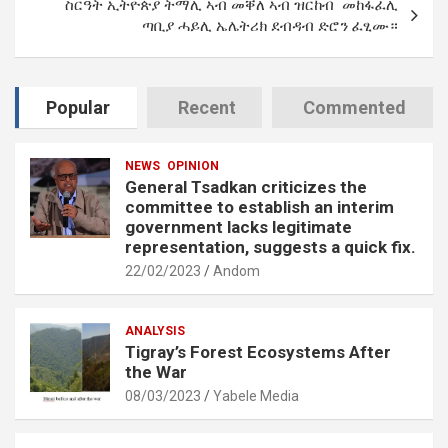
ስርዓት ኢትዮጵያ ትማሊ ኣብ መቐለ ኣብ ዝርከብ መከፋፈሊ
ጣቢያ ሓይሊ ኤሌትሪክ ደብዳብ ድሮን ፈፂሙ።
Popular
Recent
Commented
NEWS
OPINION
General Tsadkan criticizes the
committee to establish an interim
government lacks legitimate
representation, suggests a quick fix.
22/02/2023
Andom
ANALYSIS
Tigray’s Forest Ecosystems After
the War
08/03/2023
Yabele Media