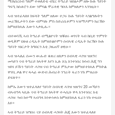
ማሕበረሰብ ዓለም ተወለድቲ ብሄረ ትግራይ ዝበፅሖም ዘሎ ኩሉ ዓይነት
ግፍዒ ክስቆሮን ደው ንምባል ሞራላዊ ግቡእ ከምዘለዎን ኣገንዚቡ።
ኣብ ዝተፈላለዩ ክፍላት ዓለም ዘለው ተጋሩ ኩሉ ዓይነት ኣገልግሎትን
መራኸቢታትን ደው ብምባሉ ምስ ስድራቤቶምን ኣዝማዶምን ክራኸቡ
ከምዘይከኣሉ እውን ኣቃሊሑ።
ብተወሳኺ ኣብ ትግራይ ብሚልዮናት ዝቑፀሩ ወገናት ኣብ ከቢድ ጥምየት
ወዲቖም ህፁፅ ረዲኤት ከምዘድልዮምን ሰብኣዊ ረዲኤት ክረኽቡ ኩሉ
ዓይነት ፃዕርታት ክግበርን እቲ ጋዜጠኛ ፀዊዑ።
ኣብ ዝሓለፈ ሰሙን ውሑድ ቁጽሪ ዘለዎን ሰብኣዊ ሓገዝ ዝጸዓና
መካይን ናብ ትግራይ ክኣትዋ እየን ኢሉ እኳ እንተነበረ ክሳብ ሕጂ ግን
ዝኮነ ይኹን ዓይነት ሓገዝ ናብ ትግራይ ምእታው ከምዘይተከኣለ ምክትል
ዋሃቢ ቃል ዋና ጻሓፊ ውድብ ሕብራት ሃገራት ፋራን ሃክ ምዝራቡ
ይፍለጥ።
ከምኡ እውን ዝተፈላለየ ዓይነት ሰብኣዊ ሓገዝ ዝጸዓና 20 መኻይን
ብኣብዓላ ኣቢሉ ናብ ትግራይ ክኣትዋ ተሓሲቡ ዋላ እንተነበረ እቲ
ሓገዝ ካብ ከተማ ኣብዓላ ክንቀሳቀስ ከምዘይከኣለ ፋራን ሃክ ተዛሪቡ
እዩ።
ኣብ ትግራይ ዝግበሩ ናይ ሰብኣዊ ሓገዛት ሕጂ እውን ዝተፈላለዩ