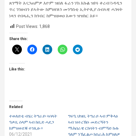
ጸገማት እናጋጠምዎ እዮም ዝበለ ፋራን ሃክ እኩል ዝኮነ ቀረብ፣ነዳዲን
ጥረ ገንዘብን ይኣትው ከምዘየለን መንግስቲ ኢትዮጲያ ሰብኣዊ ሓገዛት
ነጻን ተበጻሒን ክገብር ከምዝፀወዐ እውን ዝዝከር እዩ።
Post Views:
1,868
Share this:
Like this:
Related
ተወለድቲ ብሄረ ትግራይ፡ ኣባላት
ግፍዒ ህዝቢ ትግራይ ኣብ ምቅላዕ
ዓቃቢ ሰላም ኣብ ከቢድ ሓደጋ
ኣብ ዝተረኸቡ መድረኻትን
ከምዝወደቑ ተገሊፁ።
ማሕበራዊ ርክባትን ብምኻድ ኩሉ
06/12/2021
ዓለም ንኽፈልጦ ክስራሕ ከምዘለዎ