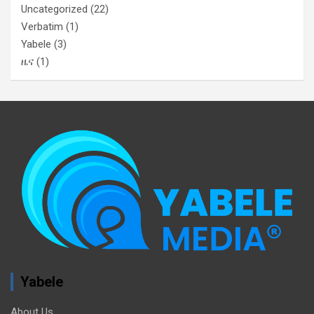
Uncategorized
(22)
Verbatim
(1)
Yabele
(3)
ዜና
(1)
Yabele
About Us