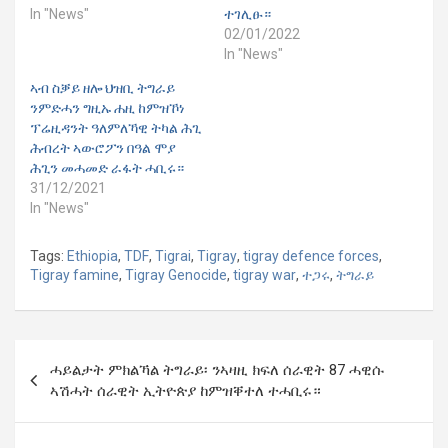
In "News"
ተገሊፁ።
02/01/2022
In "News"
ኣብ ስቓይ ዘሎ ህዝቢ ትግራይ
ንምድሓን ግዚኡ ሐዚ ከምዝኾነ
ፕሬዚዳንት ዓለምለኻዊ ትካል ሕጊ
ሕብረት ኣውሮፖን በዓል ሞያ
ሕጊን መሓመድ ራፋት ሓቢሩ።
31/12/2021
In "News"
Tags:
Ethiopia
,
TDF
,
Tigrai
,
Tigray
,
tigray defence forces
,
Tigray famine
,
Tigray Genocide
,
tigray war
,
ተጋሩ
,
ትግራይ
Post
ሓይልታት ምክልኻል ትግራይ፡ ንኣዛዚ ክፍለ ሰራዊት 87 ሓዊሱ
navigation
ኣሽሓት ሰራዊት ኢትዮጵያ ከምዝቐተለ ተሓቢሩ።