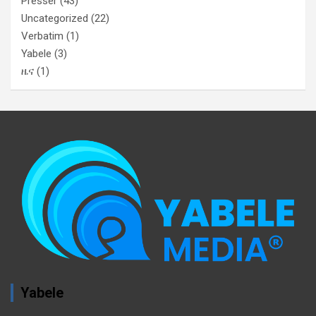
Presser
(43)
Uncategorized
(22)
Verbatim
(1)
Yabele
(3)
ዜና
(1)
Yabele