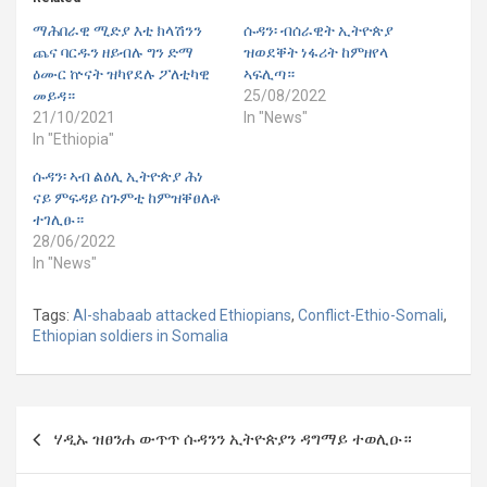
ማሕበራዊ ሚድያ እቲ ክላሽንን
ሱዳን፡ ብሰራዊት ኢትዮጵያ
ጨና ባርዱን ዘይብሉ ግን ድማ
ዝወደቐት ነፋሪት ከምዘየላ
ዕሙር ኵናት ዝካየደሉ ፖለቲካዊ
ኣፍሊጣ።
መይዳ።
25/08/2022
21/10/2021
In "News"
In "Ethiopia"
ሱዳን፡ ኣብ ልዕሊ ኢትዮጵያ ሕነ
ናይ ምፍዳይ ስጉምቲ ከምዝቐፀለቶ
ተገሊፁ።
28/06/2022
In "News"
Tags:
Al-shabaab attacked Ethiopians
,
Conflict-Ethio-Somali
,
Ethiopian soldiers in Somalia
Post
ሃዲኡ ዝፀንሐ ውጥጥ ሱዳንን ኢትዮጵያን ዳግማይ ተወሊዑ።
navigation