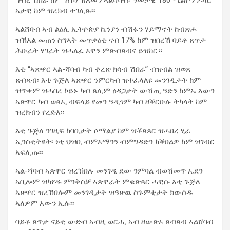
ኣታዊ ከም ዝረክብ ተገሊጹ፡፡
ኣልሸባብ ኣብ ልዕሊ ኢትዮጵያ ኬንያን ብሽፋን ሃይማኖት ከብጽሖ
ዝኽእል መጠን ስግኣት መጥቃዕቲ ናብ 17% ከም ዝበረኸ ባይቶ ጸጥታ
ሕቡራት ሃገራት ዝሓለፈ እዋን ምጽብጻብና ይዝከር።
እቲ ‘‘ኣጽዋር ኣል-ሻባብ ካብ ቀረጽ ክሳብ ሽበራ’‘ ብዝብል ዝወጸ
ጸብጻብ፡ እቲ ጉጅለ ኣጽዋር ንምርካብ ዝተፈላለዩ መንገዲታት ከም
ዝጥቀም ዝሓበረ ኮይኑ ካብ ጸሊም ዕዳጋታት ውሽጢ ዓድን ከምኡ እውን
ኣጽዋር ካብ ወጻኢ ብፍላይ የመን ዓዲጎም ካብ ዘቕርቡሉ ትካላት ከም
ዝረክብን የረድእ፡፡
እቲ ጉጅለ ንገዚፍ ከባቢታት ሶማልያ ከም ዝቖጻጸር ዝሓበረ ሂራ
ኢንስቲትዩት፡ ነቲ ህዝቢ ብምእማንን ብምግዳድን ክቕበልዎ ከም ዝገብር
ኣፍሊጡ፡፡
ኣል-ሻባብ ኣጽዋር ዝረኽበሉ መንገዲ ደው ንምባል ብወሽመጥ ኤደን
ኣቢሎም ዝካየዱ ምንቅስቓ ኣጽዋራት ምቁጽጻር ሓዊሱ እቲ ጉጅለ
ኣጽዋር ዝረኸበሎም መንገዲታት ዝዓጽዉ ስጉምቲታት ክውሰዱ
ኣለዎም እውን ኢሉ፡፡
ባይቶ ጸጥታ ናይቲ ውድብ ኣብዚ ወርሒ ኣብ ዘውጽኦ ጸብጻብ ኣልሸባብ