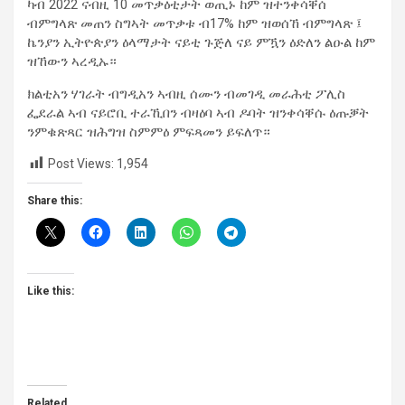
ካብ 2022 ናብዚ 10 መጥቃዕቲታት ወጢኑ ከም ዝተንቀሳቐሰ
ብምግላጽ መጠን ስግኣት መጥቃቱ ብ17% ከም ዝወሰኸ ብምግላጽ ፤
ኬንያን ኢትዮጵያን ዕላማታት ናይቲ ጉጅለ ናይ ምዃን ዕድለን ልዑል ከም
ዝኸውን ኣረዲኡ።
ክልቲአን ሃገራት ብግዲአን ኣብዚ ሰሙን ብመገዲ መራሕቲ ፖሊስ
ፌደራል ኣብ ናይሮቢ ተራኺበን ብዛዕባ ኣብ ዶባት ዝንቀሳቐሱ ዕጡቓት
ንምቁጽጻር ዝሕግዝ ስምምዕ ምፍጻመን ይፍለጥ።
Post Views:
1,954
Share this:
Like this:
Related