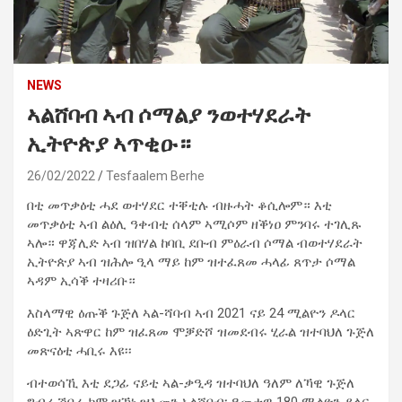
NEWS
ኣልሸባብ ኣብ ሶማልያ ንወተሃደራት
ኢትዮጵያ ኣጥቂዑ።
26/02/2022
Tesfaalem Berhe
በቲ መጥቃዕቲ ሓደ ወተሃደር ተቐቲሉ ብዙሓት ቆሲሎም። እቲ
መጥቃዕቲ ኣብ ልዕሊ ዓቀብቲ ሰላም ኣሚሶም ዘቕነዐ ምንባሩ ተገሊጹ
ኣሎ። ዋጃሊድ ኣብ ዝበሃል ከባቢ ደቡብ ምዕራብ ሶማል ብወተሃደራት
ኢትዮጵያ ኣብ ዝሕሎ ዒላ ማይ ከም ዝተፈጸመ ሓላፊ ጸጥታ ሶማል
ኣዳም ኢሳቕ ተዛሪቡ።
እስላማዊ ዕጡቕ ጉጅለ ኣል-ሻባብ ኣብ 2021 ናይ 24 ሚልዮን ዶላር
ዕድጊት ኣጽዋር ከም ዝፈጸመ ሞቓድሾ ዝመደብሩ ሂራል ዝተባህለ ጉጅለ
መጽናዕቲ ሓቢሩ እዩ፡፡
ብተወሳኺ እቲ ደጋፊ ናይቲ ኣል-ቃዒዳ ዝተባህለ ዓለም ለኻዊ ጉጅለ
ግብረ ሽበራ ከም ዝኾነ ዝእመን ኣልሻባብ፡ ዓመታዊ 180 ሚልዮን ዶላር