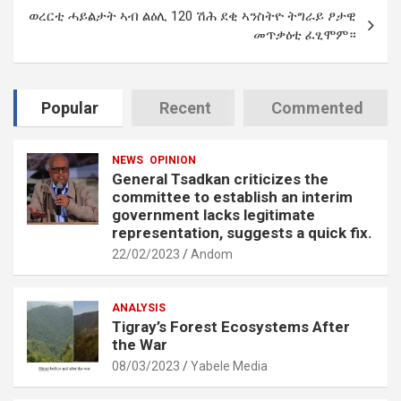
ወረርቲ ሓይልታት ኣብ ልዕሊ 120 ሽሕ ደቂ ኣንስትዮ ትግራይ ፆታዊ
መጥቃዕቲ ፈፂሞም።
Popular
Recent
Commented
NEWS
OPINION
General Tsadkan criticizes the
committee to establish an interim
government lacks legitimate
representation, suggests a quick fix.
22/02/2023
Andom
ANALYSIS
Tigray’s Forest Ecosystems After
the War
08/03/2023
Yabele Media