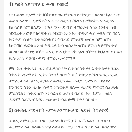
1) ናፅነት ሃይማኖታዊ ውዳበ ይከበር!
ሰብ ድላዩ ሃይማኖት ክኽተልን ዝኣምነሉ ሃይማኖታዊ ውዳበ ክፈጥርን
መሰል ኣለዎ። ሃይማኖትን መንግስቲን ይኹን ሃይማኖትን ፖለቲካን
ክፈላለዩ ከም ዘለዎም ዝኣምን ውድብና፡ ትግራይና ኣካል ፅንተት ካብ
ዝነበረት ኦሮቶዶክሳዊት ቤተክርስቲያን ኢትዮጵያ ሓራ ወፂኣ ናይ ባዕላ
ኦሮቶዶክሳዊት ቤተክርስቲያን ትግራይ ምጥያሻ መሰል ከም ዝኾነ
ከዘኻኽር ይፎቱ። ኣብ ትግራይ ኣብ ዝስረት ዝኾነ ይኹን ሃይማኖታዊ
ውዳበ ውሽጣዊ ይኹን ደጋዊ ፖለቲካዊ ሽጣራን ፀቕጥን ክህልው የብሉን
ኢሉ ድማ ሳልሳይ ወያነ ትግራይ ይኣምን።
ምስ
እዚ ተተሓሒዙ ኦሮቶዶክሳዊት ቤተክርስትያን ኢትዮጵያን ጉባኤ
ትካላት ሃይማኖት ኢትዮጵያን፤ ስርዓት ኢትዮጵያ ይኹን ገዛኢ ሓይሊ
ትግራይ፡ ኣብ ልዕሊ ተጋሩ ኣመንቲን መራሕቲን ሃይማኖት ክልከላ
ከንብሩን ስጉምቲ ክወስዱን ዝሰርሕዎ ዘለው ሓደገኛ ሻጥርን ስራሕቲ
ምልዕዓልን ብትሪ ዝኹንን ሳልሳይ ወያነ ትግራይ፡ እዚ ከምዚ ዝበለ
ሓደገኛ ስራሕ ብኣግኡ ጠጠው ክብል ድማ የተሓሳስብ።
2) ሰፋሕቲ ምድላዋት ኣምሓራን ግዝኣታዊ ሓድነት ትግራይን!
ሓይሊ ኣምሓራ ኣብ ዝተፈላለዩ ከተማታት ኣምሓራን፡ ብጎብጣ
ሒዞምዎ ኣብ ዘለው ዝተፈላለዩ ከተማታትን ትግራይ ኣብ ዘሳልጦም