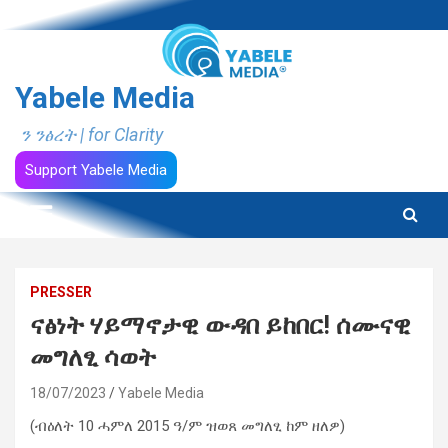
Skip
to
content
Yabele Media
ን ንፅረት | for Clarity
Support Yabele Media
PRESSER
ናፅነት ሃይማኖታዊ ውዳበ ይከበር! ሰሙናዊ
መግለፂ ሳወት
18/07/2023
Yabele Media
(ብዕለት 10 ሓምለ 2015 ዓ/ም ዝወጸ መግለፂ ከም ዘለዎ)