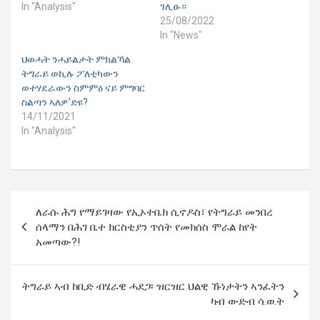
In "Analysis"
ገሊፁ።
25/08/2022
In "News"
ህወሓት ንሓይልታት ምክልኻል
ትግራይ ወኪሉ ፖለቲካውን
ወተሃደራውን ስምምዕ ናይ ምግባር
ስልጣን ኣለዎ’ድዩ?
14/11/2021
In "Analysis"
Post
ለራሱ ሕግ የማይገዛው የኢኦተቤክ ሲኖዶስ፣ የትግራይ መንበረ
navigation
ሰላማን በሕገ ቤተ ክርስቲያን ጥሰት የመክሰስ ሞራል ከየት
አመጣው?!
ትግራይ ኣብ ከቢድ ብሄራዊ ሓደጋ፡ ዝርዝር ህልዊ ኹነታትን ኣንፈትን
ካብ ውድብ ሳ.ወ.ት