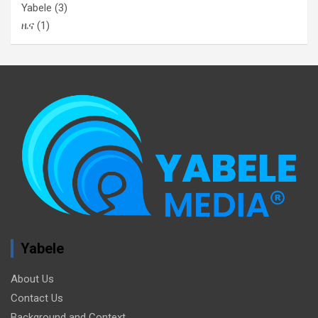
Yabele
(3)
ዜና
(1)
Yabele
About Us
Contact Us
Background and Context