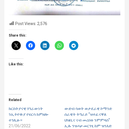
Post Views:
2,576
Share this:
Like this:
Related
ክርስትያናዊ ሃገራውነት
ውድብ ሳወት ወታደራዊ ኮማንድ
ንኢትዮጵያ የፍርሳ ከምዘሎ
ሰራዊት ትግራይ “ዝተፈናቐለ
ተገሊፁ።
ህዝቢና ናብ መረበቱ ንምምላስ”
21/06/2022
ኢሉ ንዝሓዞ መርገፂ ከም ዝንእድ