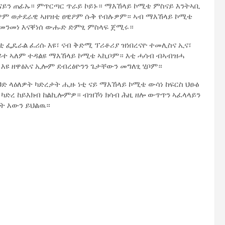
ይን ጠፊኡ። ምጥርጣር ጥራይ ኮይኑ። ማእኸላይ ኮሚቴ ምስናይ እንትኣቢ
ርከቡዎም ወታደራዊ ኣዘዝቲ ፀዊዖም ሱቅ የብሉዎም። ኣብ ማእኸላይ ኮሚቴ
እናመንመነ እናቐነሰ ውሑድ ድምፂ ምስላፍ ጀሚሩ።
 ፌዴራል ፈሪሱ እዩ፣ ናብ ቅድሚ ፕሪቶሪያ ዝነበረናዮ ተመሊስና ኢና፣
ኣይተ ኣለም ተዳልዩ ማእኸላይ ኮሚቴ ኣኪቦም። እቲ ሓሳብ ብኣብዝሓ
 እዩ ዘዋፅአና ኢሎም ደብረፅዮንን ጌታቸውን መግለፂ ሂቦም።
ድ ላዕለዎት ካድረታት ሒዙ ነቲ ናይ ማእኸላይ ኮሚቴ ውሳነ ከፍርስ ህፁፅ
ካድረ ከይእክብ ከልኪሎምዎ። ብዝኾነ ክሳብ ሕዚ ዘሎ ውጥጥን ኣፈላላይን
ኦት እውን ይህልዉ።