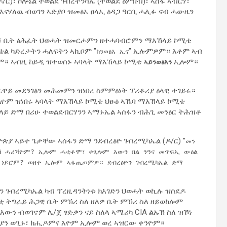
/ር)፣ ኮሎኔል ተወልደ ገብረትንሳኤ (ተወልደ ዕምበብ)፣ ኣሰፋ ኣብርሃ፣
ናሃለዉ ብወገን ኣድያቦ ዝመፅአ ፀላኢ ዕዳጋ ዓርቢ ሓሊፉ ናብ ሓውዜን
ል፣ ቤት ፅሕፈት ህወሓት ዝመርሖምን ዘተሓባብሮምን ማእኸላይ ኮሚቴ
ቴል ካድረታትን ሓለፍትን ኣኪቦም ”
” ኢሎምዎም። እቶም ኣብ
ክንወፅእ ኢና
ሎም። ኣብዚ ከይዲ ዝተወሰኑ ኣባላት ማእኸላይ ኮሚቴ
ኢሎም።
ኣይንወፅእን
ራዋይ መደንገፅን መሕመምን ዝነበረ ስምምዕነት ፕሪቶሪያ ዕላዊ ተገይሩ።
ልዮም ዝነበሩ ኣባላት ማእኸላይ ኮሚቴ ህፁፅ ኣኼባ ማእኸላይ ኮሚቴ
ላይ ድማ በሪሁ ተወልደብርሃንን ኣማኑኤል ኣሰፋን ብሕጊ መንፅር ትሕዝቶ
ዮጵያ ኣይተ ጌታቸው ኣሰፋን ድማ ንደብረፅዮ ገብረሚካኤል (ዶ/ር) ”
መን
 ኸ ሓሪኻዮም? ኢሎም ሓቲቶሞ፣ ቀፂሎም እውን በል ንዓና መጥፍኢ ውዕል
ኸ ነይሮም? ወዘተ ኢሎም ኣፋጢጦምዎ። ደብረፅዮን ገብረሚካኤል ድማ
ዮን ገብረሚካኤል ካብ ፕረዚዳንትነቱ ክእገድን ህወሓት ወኪሉ ዝሰደዶ
ስቲ ትግራይ ሕጋዊ ቤት ምኽሪ ስለ ዘለዎ ቤት ምኽሪ ስለ ዘይወከሎም
ን ብወገኖም ሌ/ጀ ፃድቃን ናይ ስለላ ኣሜሪካ CIA ልኡኽ ስለ ዝኾነ
ያን ወጊኑ፣ ክሒዶምና እዮም ኢሎም ወረ ኣዝርው ቀንዮም።