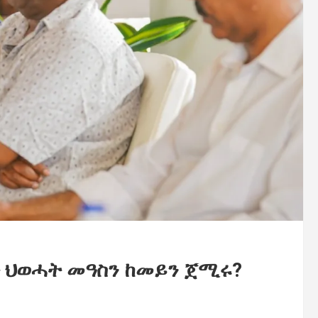
ት ህወሓት መዓስን ከመይን ጀሚሩ?