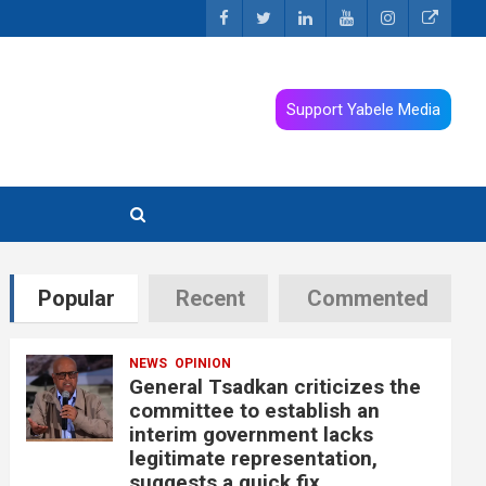
Support Yabele Media
Popular
Recent
Commented
NEWS
OPINION
General Tsadkan criticizes the
committee to establish an
interim government lacks
legitimate representation,
suggests a quick fix.