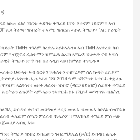
።)
ናይ ዕድመ ልክዕ ገበርቲ ሓደግቲ ትግራይ ክኾኑ ሃቂኖም ነይሮም። ኣብ
F ኢላ ትፅወዖ ዝነበረት ተኣምር ዝሰርሐ ሓይሊ ትግራይ፣ “እዚ ሰራዊት
ደራት TMHን ንዓለም ከረድኡ ኣይከኣሉን። ኣብ TMH እናቀረቡ ካብ
ይሮም። ብጄፍሪ ፌልትማን ዝምራሕ ልኡኽ ኣሜሪካ ህወሓት ናብ ኣዲስ
ራዊት ትግራይ ድማ ካብ በሪ ኣዲስ ኣበባ ክምለስ ተገዲዱ።
መራሕቲ ህወሓት ኣብ ስርቅን ጉሕለትን ተፀሚዶም ስለ ኲናት ረሲዖም
ዮጵያ ሓገዝቱ ሒዙ ነሓሰ 18፣ 2014 ዓ.ም ንሸሞንተ ኣዋርሕ ተቋሪፁ
ጓዓዝያ፣ ኣልባሳት፣ ወዘተ ሕፅረት ዝነበሮ (ዳርጋ ዘይነበሮ) ሰራዊት ትግራይ
፣ ኤርትራን ዕጡቓት ኣምሓራን ንኣዋርሕ ስኑ ነኺሱ፤ መዓንጥኡ ብልሕፂ
መከላኸሊ ደብዳብ ድሮን፤ መጓዓዝያ ዳርጋ ሙሉእ ብሙሉእ ክበሃል ብዝኽእል
 ምዕራብ ሓሊፎም ሰሜን ምዕራብ ጥሒሶም ፣ማእኸላይ ትግራይ ምስ ሓዙ
መጀመሪያ ኣብዚ እዩ።
ማንድ ትግራይ ዝነበረ ደብረፅዮን ገብረሚካኤል (ዶ/ር) ደብዳቤ ፅሒፉ