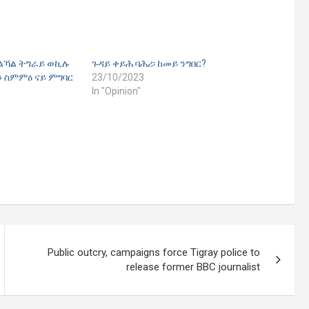
ልኻል ትግራይ ወኪሉ
ጉዳይ ቀይሕ ባሕሪ፡ ከመይ ንግበር?
 ስምምዕ ናይ ምግባር
23/10/2023
In "Opinion"
Public outcry, campaigns force Tigray police to
release former BBC journalist