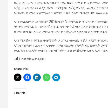
ድሕሪ እዙይ ኣብ ዝግበሩ ኣኼባታት ማእኸላይ ኮሚቴ ምድምማፅን ምስና
ሌ/ጀ ታደሰ ወረደ፣ ሌ/ጀ ፍስሃ- ማንጁስ፣ ሌ/ጀ ዮሃንስ -መዲድ ዝ
ኣብላጫ ድምፅን ተሰማዕነትን ዝየበሮ ኣይተ ኣለም ገብረዋህድ ቁፅሩ 
ኣብ መፈለምታ መስከረም 2016 ዓ.ም ”ስምምዕነት ፕሪቶሪያ ብመንግስቲ
ግዝያዊ ምምሕዳር ይፍረስ” ዝብል ጭቡጥ ትሕዝቶ ዘለዎ ሰነድ ብእኒ 
ድምፂ ወዲቑ፣ እቲ ስምምዕ ፕሪቶሪያ ንኽፍፀም ንቃለስ፣ ሰላማዊ ቃልሲ
ኣብ ማእኸላይ ኮሚቴ ተሰማዕነት እናሰኣነ ዝመፅአ ጉጅለ ኣለም ገብረዋህ
ኣኼባ ብምፅዋዕ ፈቲኑ። ኣባላት ጉጅለ ግዚያዊ ምምሕዳር ህወሓት ድማ 
መራሕቲ ህወሓት መበገሲ ካብ ዝኾነት ሓንቲ ምኽንያት እዚኣ እያ፣ ካል
Post Views:
4,081
Share this:
Like this: