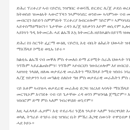
ድሕሪ ፕሪቶሪያ ኣብ ናይሮቢ ንዝግበር ተወሳኺ ድርድር ሌ/ጀ ታደሰ ወረ
ክትወስድ ዝመፅአት ኣውሮፕላን ንኣምባሳደር ወንድሙ ኣሳምነው ናብ መ
መብርሂን ከይድን ስምምዕነት ፕሪቶሪያ ከብርሀሎም ገይሮም። ኣምባሳደ
ኣይተስማዕማዕናን። ጌታቸው ረዳን ሌ/ጀ ፃድቃንን እዮም ወሲኖም ኢ
ኣይኮነን ዓዲ ክትመርሕ ሓደ ልኡኽ እኳ ክትመርሕ ዘይከኣልካ በይንኻ ዝወ
ድሕሪ ስነ ስርዓት ፌርማ ውዕሊ ናይሮቢ እቲ ብቤት ፅሕፈት ህወሓት 
ማእኸላይ ኮሚቴ ወፂኡ ነይሩ።
ክልቲኡ ልኡኽ ናብ መቐለ ምስ ተመለሰ ድማ ፈፃሚት ስራሕ ህወሓት ን
ንዓኹም ኣይፈልጠኩምን፣ ንዓኹም ኣየብርህን ንዘብረሀሎም እየ ዘብርህ
ኣዘዝቲ ንላዕሊ ዘለዉ ወታደራዊ መራሕትን ማእኸላይ ኮሚቴ ዝነበሩ ነ
ሌ/ጀ ፃድቃንን ኣብ መዓልቲ ሰለስተ ግዘ ምስ ወታደራዊ መራሕትን ምስ
ናይ እቶም ኣብዝሓ ወታደራዊ መራሕቲ ድጋፍ ዝረአዩ ኣባላት ማእኸላይ ኮ
መርገፂኦም እናገደፉ ናብ ናይ ጌታቸው ረዳ ወገን ምዝንባል ጀሚሮም። እ
ዝነበሮም ድማ ምስ ኣለም ገብረዋህድ ወጊኖም።
እዚ ኣፈላላይ ሒዞም፣ እቲ ተደራዳሪ ጉጅለ ንኣይተ ኣለም ገብረዋህድ እሙ
ወካሊ ትግራይ ተገይሩ በቲ ዝንበረ ቤት ምኽሪ ሕጋዊ ሰውነት ተዋሂብዎ 
ሓደ ኮይኑ።