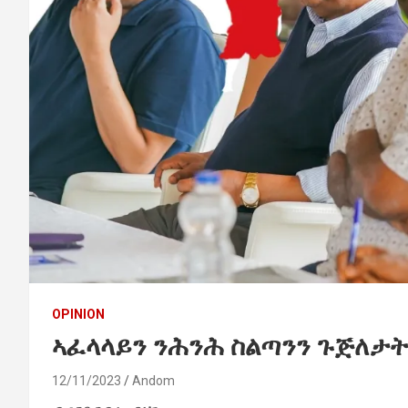
OPINION
ኣፈላላይን ንሕንሕ ስልጣንን ጉጅለታ
12/11/2023
Andom