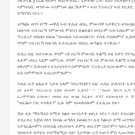
ንሌተናል ጀነራል ፃድቃን ገብረትንሳኤ፣ ጌታቸው ረዳ፣ ፍስሃ ሃፍተፅዮን (ዶ
ኣምባሳደር ወንድሙ ኣሳምነው ልኢኹዎም። ኣብ ፕሪቶሪያ ኣብ ድርድር እ
ይግስግስ ነይሩ።
ብኻልእ ወገን ድማ መቐለ ኣብ ትሕቲ ፀላኢ ምውዳቓ ኣይቐርን ብዝብ
ህወሓት ናብ በረኻ ንምውፃእ ምደባን ድልድልን ወዲኦም ኣብ ኣክሱም ሆ
ፕሪቶሪያ ዝላዘቡ ዘለዉ ”ዝመለሱ ኣይመስለናን፣ ተስፋ የብሎምን” ኢ
ዳግም ናብ በረኻ ክውፃእ ተታሒዙሉ ዝነበረ መዓልቲ ተናዊሑ።
ድሕሪ እዚ ዝተናውሐ ዳግም ናይ በረኻ ምውፃእ ትልሚ በቲ እዋን ንትግ
እቶም ብእኒ ኣለም ዝምርሑ ዳግም ናብ በረኻ ናይ ምውፃእ ትልሚ ኣዳ
ፀዊዖም። ትሕዝቶን እንታይነትን ስምምዕነት ፕሪቶሪያ በሪሁሎም። ብፍ
እቲ ስምምዕነት ኣብሪሆምሎም።
ሓላፊ ቤት ፅሕፈት ኣይተ ኣለም ገብረዋህድን ነበር ሓላፊ ድሕንነት ኢት
እዩ እቶም ተደራደርቲ ጉጅለ ለኣኮም ኢሉካ?''፣ ''ከመይ ገይርካ ኢኻ
ፈሪሞምልካ እንሀው፣ ብዛዕባ እዚ ውዕል ትፈልጥ ዲኻ? ይድውሉላካ ዶ 
”ዝፈልጦ ነገር የብለይን” ኢሉ ከም ዝመለሰሎም ተፈሊጡ እዩ።
ሽዑ እቲ ማእኸላይ ኮሚቴ ክልተ ውሳነታት ወሲኑ ነይሩ። ሓደ፣ ደብረፅ
ተደራዳሪ ጉጅለ የለን ዝብል መግለፂ ክወፅእን። እቲ ካልኣይ ድማ መንግ
ኣይንፈልጦምን ብዝብል ብኣብዝሓ ድምፂ ወሲኖም ነይሮም። ካድረታት እው
ንህወሓት ከጥፍኣ ተስማዕሚዑ እዩ፤ ጌታቸው ረዳ እውን ምስ ኣመሪካው