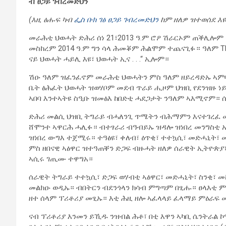
ብ ፀጋይ ገብረመድህን
(እዚ ፅሑፍ ካብ
ፌስ ቡክ ገፅ ፀጋይ ገብረመድህን
ከም ዘለዎ ዝተወሰደ እዩ
መራሕቲ ህወሓት ድሕሪ ሰነ 21፣2013 ዓ.ም ሮዖ ሽራርኦም ጠቕሊሎም 
መስከረም 2014 ዓ.ም ግን ሳላ ሕመቖም ሕልሞም ተጨናጊፉ። ዓለም TD
ናይ ህወሓት ሓይሊ እዩ፣ ህወሓት ኢና . . .“ ኢሎም።
ሽዑ ዓለም ዝፈንፈኖም መራሕቲ ህወሓትን ምስ ዓለም ዘይረዳድኡ ኣምባሳ
ቤት ፅሕፈት ህወሓት ዝወሃቦም መደብ ጥራይ ሒዞም ህዝቢ የደንዝዙ ነ
ኣበባ እንተኣትዩ ስዒቡ ዝመፅእ ከበድቲ ሓደጋታት ንዓለም ኣእሚኖም። ሰ
ድሕሪ መልሲ ህዝቢ ትግራይ ብሓለንጊ ጥሜትን ብሕማምን እናተገረፈ 
ሸሞንተ ኣዋርሕ ሓሊፉ። ብተፃራሪ ብዓብይኡ ዝዳሎ ዝነበረ መንግስቲ ኢት
ዝነበረ ውግእ ተጀሚሩ። ተዓፅዩ፣ ቀለብ፣ ዕጥቂ፣ ተተኳሲ፣ መድሓኒት፣ መ
ምስ ዘበናዊ ኣፅዋር ዝተዓጠቐን ድጋፍ ብዙሓት ዘለዎ ሰራዊት ኢትዮጵያ
ኣሲሩ ገጢሙ ተዋግአ።
ሰራዊት ትግራይ ተተኳሲ፣ ድጋፍ ወሃብቲ ኣፅዋር፣ መድሓኒት፣ ስንቂ፣ 
መልክዑ ወዲኡ። ብበትርን ብደንጎላን ክሳብ ምግጣም በፂሑ። ፀላእቲ
ዘተ ሰላም ፕሪቶሪያ መፂኡ። እቲ ሕዚ ዘሎ ኣፈላላይ ፈላማይ ምዕራፍ 
ናብ ፕሪቶሪያ እንመን ይኺዱ ንዝብል ሕቶ፣ በቲ እዋን ኣካቢ ሴንትራል ኮ