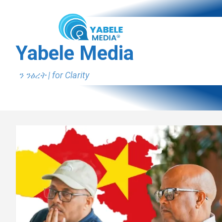
Skip
to
content
Yabele Media
ን ንፅረት | for Clarity