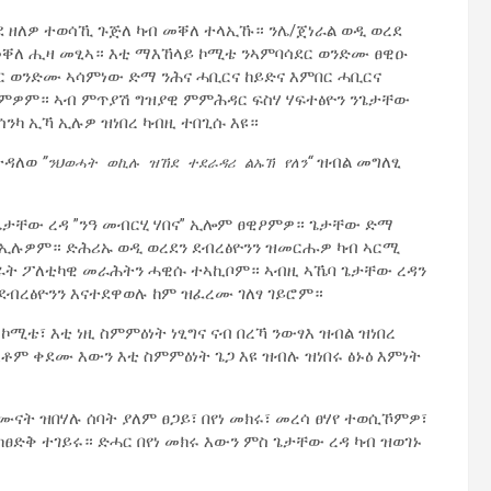
ደ ዘለዎ ተወሳኺ ጉጅለ ካብ መቐለ ተላኢኹ። ንሌ/ጀነራል ወዲ ወረደ
ቐለ ሒዛ መፂኣ። እቲ ማእኸላይ ኮሚቴ ንኣምባሳደር ወንድሙ ፀዊዑ
ር ወንድሙ ኣሳምነው ድማ ንሕና ሓቢርና ከይድና እምበር ሓቢርና
ሎምዎም። ኣብ ምጥያሽ ግዝያዊ ምምሕዳር ፍስሃ ሃፍተፅዮን ንጌታቸው
ሰንካ ኢኻ ኢሉዎ ዝነበረ ካብዚ ተበጊሱ እዩ።
ዝተዳለወ
”
“
ዝብል መግለፂ
ንህወሓት ወኪሉ ዝኸደ ተደራዳሪ ልኡኽ የለን
ጌታቸው ረዳ ”ንዓ መብርሂ ሃበና” ኢሎም ፀዊዖምዎ። ጌታቸው ድማ
 ኢሉዎም። ድሕሪኡ ወዲ ወረደን ደብረፅዮንን ዝመርሑዎ ካብ ኣርሚ
ባራት ፖለቲካዊ መራሕትን ሓዊሱ ተኣኪቦም። ኣብዚ ኣኼባ ጌታቸው ረዳን
 ደብረፅዮንን እናተደዋወሉ ከም ዝፈረሙ ገለፃ ገይሮም።
ሚቴ፣ እቲ ነዚ ስምምዕነት ነፂግና ናብ በረኻ ንውፃእ ዝብል ዝነበረ
ቶም ቀደሙ እውን እቲ ስምምዕነት ጌጋ እዩ ዝብሉ ዝነበሩ ፅኑዕ እምነት
ናት ዝበሃሉ ሰባት ያለም ፀጋይ፣ በየነ መክሩ፣ መረሳ ፀሃየ ተወሲኾምዎ፣
ክፀድቅ ተገይሩ። ድሓር በየነ መክሩ እውን ምስ ጌታቸው ረዳ ካብ ዝወገኑ