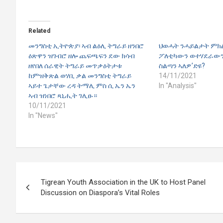
Related
መንግስቲ ኢትዮጵያ፡ ኣብ ልዕሊ ትግራይ ዘንበሮ
ህወሓት ንሓይልታት ምክ
ዕጽዋን ዝገብሮ ዘሎ ጨፍጫፍን ደው ክሳብ
ፖለቲካውን ወተሃደራውን
ዘየበለ ሰራዊት ትግራይ መጥቃዕትታቱ
ስልጣን ኣለዎ’ድዩ?
ከምዝቅጽል ወሃቢ ቃል መንግስቲ ትግራይ
14/11/2021
ኣይተ ጌታቸው ረዳ ትማሊ ምስ ሲ ኤን ኤን
In "Analysis"
ኣብ ዝነበሮ ጻኒሒት ገሊፁ።
10/11/2021
In "News"
Post
Tigrean Youth Association in the UK to Host Panel
navigation
Discussion on Diaspora’s Vital Roles