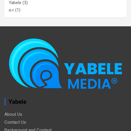
Yabele
(3)
ዜና
(1)
Yabele
About Us
Contact Us
Background and Context