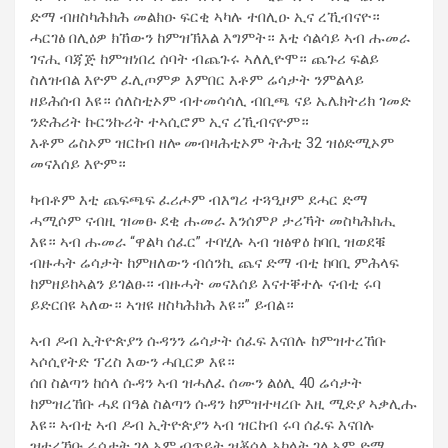
ድማ ብዘስካሕክሕ መልክዑ ፍርቂ ኣካሉ ተበሊዑ ኢና ረኺብናዮ።
ሓርገፅ በሊዕዎ ክኸውን ከምዝኽእል እግምት። እቲ ሳልሳይ ኣብ ሑመራ
ገናሒ ባጃጅ ከምዝነበረ ሰባት ብጨጉሩ ኣለሊዮሞ። ጨጉሪ ፍልይ
ስለዝብል እዮም ፈሊጦምዎ እምበር እቶም ሬሳታት ንምልላይ
ዘይሕሰብ እዩ። ሰለስቲኦም ብተመሳሳሊ ብቢጫ ናይ ኤሌክትሪክ ገመድ
ንድሕሪት ኩርንኩሪት ተኣሲሮም ኢና ረኺብናዮም።
እቶም ሬስኦም ዝርከብ ዘሎ መብዛሕቲኦም ትሕቲ 32 ዝዕድሚኦም
መናእሰይ እዮም።
ካብቶም እቲ ጨፍጫፍ ፈሪሖም ብእግሪ ተጓዒዞም ደሓር ድማ
ሓሚሶም ናብዚ ዝመፁ ደቂ ሑመራ እንሰምዖ ታሪኻት መስካሕክሒ
እዩ። ኣብ ሑመራ “ዋልካ ሰፈር” ተባሂሉ ኣብ ዝፅዋዕ ከባቢ ዝወደቑ
ብዙሓት ሬሳታት ከምዘለውን ብሰንኪ ጨና ድማ ብቲ ከባቢ ምሕላፍ
ከምዘይከኣልን ይገልፁ። ብዙሓት መናእሰይ እናተቐተሉ ናብቲ ሩባ
ይድርበዩ ኣለው። ኣዝዩ ዘስካሕክሕ እዩ።” ይብል።
ኣብ ዶብ ኢትዮጵያን ሱዳንን ሬሳታት ሰፈፍ እናበሉ ከምዝተረኸቡ
ኣሶሲየትድ ፕረስ እውን ሓቢርዎ እዩ።
ሰበ ስልጣን ከሰላ ሱዳን ኣብ ዝሓለፈ ሰሙን ልዕሊ 40 ሬሳታት
ከምዝረኸቡ ሓደ በዓል ስልጣን ሱዳን ከምዝተዛረቡ እዚ ሚድያ ኣቃሊሑ
እዩ። ኣብቲ ኣብ ዶብ ኢትዮጵያን ኣብ ዝርከብ ሩባ ሰፈፍ እናበሉ
ዝተረኸቡ ሬሳታት ገሊኦም ብጥይት ዝቖሰለ አካላት ገሊኦም ድማ