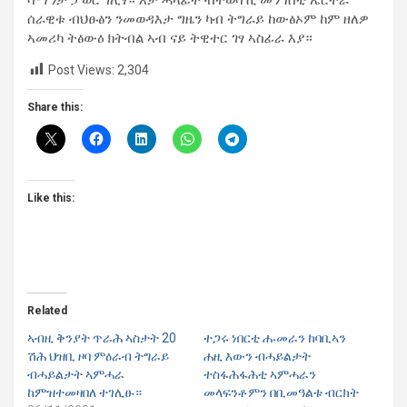
ሰራዊቱ ብህፁፅን ንመወዳእታ ግዜን ካብ ትግራይ ከውፅኦም ከም ዘለዎ
ኣመሪካ ትፅውዕ ክትብል ኣብ ናይ ትዊተር ገፃ ኣስፊራ እያ።
Post Views:
2,304
Share this:
Like this:
Related
ኣብዚ ቅንያት ጥራሕ ኣስታት 20
ተጋሩ ነበርቲ ሑመራን ከባቢኣን
ሽሕ ህዝቢ ዞባ ምዕራብ ትግራይ
ሐዚ እውን ብሓይልታት
ብሓይልታት ኣምሓራ
ተስፋሕፋሕቲ ኣምሓራን
ከምዝተመዛበለ ተገሊፁ።
መላፍንቶምን በቢመዓልቱ ብርክት