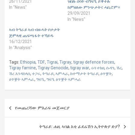
26/11/2021
ዝበሉ ሰባት ብግፍዒ ይቕተሉ
In "News"
ከምዘለው ምንጭታትና ሓቢሮም።
29/09/2021
In "News"
ኣብ ትግራይ ኣብ ብዙሓት ቦታታት
ጅምላዊ ጨፍጫፋት ተኻይዱ
16/12/2021
In "Analysis"
Tags:
Ethiopia
,
TDF
,
Tigrai
,
Tigray
,
tigray defence forces
,
Tigray famine
,
Tigray Genocide
,
tigray war
,
ሩባ ተከዘ
,
ሱዳን
,
ሽረ
,
ሽረ እንዳስላሰ
,
ተጋሩ
,
ትግራይ
,
ኣምሓራ
,
ከተማታት ትግራይ
,
ዕጥቛት
,
ዕጥቛት ኣምሓራ
,
ግፍዒ
,
ግፍዒ ዕጥቛት ኣምሓራ
Post
የመጨረሻው ምእራፍ መጀመርያ
navigation
ትግራይ: ሐዚ ኣባል እቲ ፊደሬሽን ኢትዮጵያ ድያ?