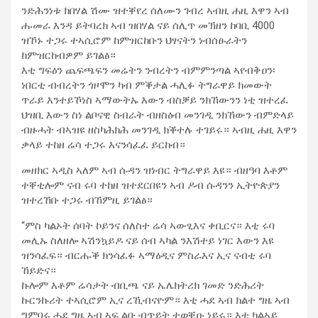
ንድሕንነቱ ክበሃል ሽሙ ዝተቐየረ ሰለሙን ገብረ ኣብዚ ሐዚ እዋን ኣብ
ሑመራ እንዳ ይትባረክ ኣብ ዝበሃል ናይ ሰሊጥ መኽዘን ከባቢ 4000
ዝኾኑ ተጋሩ ተኣሲሮም ከምዝርከቡን ህፃናትን ነብሰፁራትን
ከምዝርከብዎም ይገልፅ።
እቲ ግፍዕን ጨፍጫፍን መሬትን ንብረትን ብምምንጣል ኣየብቅዐን፡
ነበርቲ ብብረትን ጎዞሞን ካብ ምቕታል ሓሊፉ ትግራዋይ ክመውት
ጥራይ እንተይኾነስ ኣማውትኡ እውን ብስቓይ ንክኸውንን ነቲ ዝተረፈ
ህዝቢ እውን ስነ ልቦናዊ ስብራት ብዘስዕብ መንገዲ ንክኸውን ብምድላይ
ብዙሓት ብኣዝዩ ዘስካሕክሕ መንገዲ ክቕተሉ ተገይሩ። ኣብዚ ሐዚ እዋን
ቃላይ ተከዘ ሬሳ ተጋሩ እናንሳፈፈ ይርከብ።
መዘክር ኣዲስ ኣለም ኣብ ሱዳን ዝነብር ትግራዋይ እዩ። ብዘዓባ እቶም
ተቐቲሎም ናብ ሩባ ተከዘ ዝተደርበዩን ኣብ ዶብ ሱዳንን ኢትዮጵያን
ዝተረኸቡ ተጋሩ ብኸምዚ ይገልፅ።
“ምስ ካልኦት ሰባት ኮይንና ሰለስተ ሬሳ ኣውፂእና ቀቢርና። እቲ ሩባ
መሊኡ ስለዘሎ ኣሽንኳይዶ ናይ ሰብ ኣካል ንእሽተይ ነገር እውን እዩ
ዝንሳፈፍ። ብርሑቕ ክንሳፈፉ ኣማዕዲና ምስራእና ኢና ናብቲ ሩባ
ኸይድና።
ኩሎም እቶም ሬሳታት ብቢጫ ናይ ኤሌክትሪክ ገመድ ንድሕሪት
ኩርንኩሪት ተኣሲሮም ኢና ረኺብናዮም። እቲ ሓደ ኣብ ክልተ ግዜ ኣብ
ግምባሩ ሓደ ግዜ ኣብ ኣፍ ልቡ ብጥይት ተወቒዑ ነይሩ። እቲ ካልኣይ