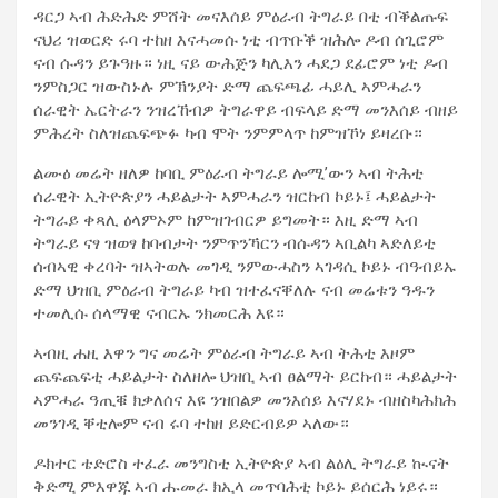
ዳርጋ ኣብ ሕድሕድ ምሸት መናእሰይ ምዕራብ ትግራይ በቲ ብቕልጡፍ
ናህሪ ዝወርድ ሩባ ተከዘ እናሓመሱ ነቲ ብጥቡቕ ዝሕሎ ዶብ ሰጊሮም
ናብ ሱዳን ይጉዓዙ። ነዚ ናይ ውሕጅን ካሊእን ሓደጋ ደፊሮም ነቲ ዶብ
ንምስጋር ዝውስኑሉ ምኽንያት ድማ ጨፍጫፊ ሓይሊ ኣምሓራን
ሰራዊት ኤርትራን ንዝረኸብዎ ትግራዋይ ብፍላይ ድማ መንእሰይ ብዘይ
ምሕረት ስለዝጨፍጭፉ ካብ ሞት ንምምላጥ ከምዝኾነ ይዛረቡ።
ልሙዕ መሬት ዘለዎ ከባቢ ምዕራብ ትግራይ ሎሚ’ውን ኣብ ትሕቲ
ሰራዊት ኢትዮጵያን ሓይልታት ኣምሓራን ዝርከብ ኮይኑ፤ ሓይልታት
ትግራይ ቀጻሊ ዕላምኦም ከምዝገብርዎ ይግመት። እዚ ድማ ኣብ
ትግራይ ናፃ ዝወፃ ከባብታት ንምጥንኻርን ብሱዳን ኣቢልካ ኣድለይቲ
ሰብኣዊ ቀረባት ዝኣትወሉ መገዲ ንምውሓስን ኣገዳሲ ኮይኑ ብዓብይኡ
ድማ ህዝቢ ምዕራብ ትግራይ ካብ ዝተፈናቐለሉ ናብ መሬቱን ዓዱን
ተመሊሱ ሰላማዊ ናብርኡ ንክመርሕ እዩ።
ኣብዚ ሐዚ እዋን ግና መሬት ምዕራብ ትግራይ ኣብ ትሕቲ እዞም
ጨፍጨፍቲ ሓይልታት ስለዘሎ ህዝቢ ኣብ ፀልማት ይርከብ። ሓይልታት
ኣምሓራ ዓጢቑ ክቃለሰና እዩ ንዝበልዎ መንእሰይ እናሃደኑ ብዘስካሕክሕ
መንገዲ ቐቲሎም ናብ ሩባ ተከዘ ይድርብይዎ ኣለው።
ዶክተር ቴድሮስ ተፈራ መንግስቲ ኢትዮጵያ ኣብ ልዕሊ ትግራይ ኲናት
ቅድሚ ምእዋጁ ኣብ ሑመራ ክኢላ መጥባሕቲ ኮይኑ ይሰርሕ ነይሩ።