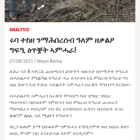
ANALYSIS
ሩባ ተከዘ ንማሕበረሰብ ዓለም ዘቃልዖ
ግፍዒ ዕጥቛት ኣምሓራ!
07/08/2021
Weyni Abrha
ድሕሪ ናይ 8 ኣዋርሕ ጨፍጫፍን ፅንተትን ብዙሓት ከተማታት ትግራይ
ብሓይልታት ምክልኻል ትግራይ ሓራ እንተወፃ እኳ ምዕራብ ትግራይ ግና
ሐዚ እውን ኣብ ትሕቲ ሓይልታት ኣምሓራን ሰራዊት ሻዓብያን ይርከብ።
ብሓይልታት ኣምሓራን ሰራዊት ሻዓብያን ካብ ዝግበር ዝነበረ
ጫፍጫፍ፥ ህይወቶም ንምድሓን ካብ ምዕራብ ትግራይ ሑመራን
ማይካድራን ተበጊሶም ናብ ሽረ እንዳስላሰን ሱዳንን ዝተሰደዱ ተጋሩ
ቁፅሮም ልዕሊ ሓደ ሚልየን ይግመት።
ዳርጋ ኩሎም ድማ ህይወቶም ንምድሓን ተኸዲኖምዋ ካብ ዝነበሩ ክዳን
ወፃኢ ምንም ነገር እንተይሓዙ እዮም ተሰዲዶም።