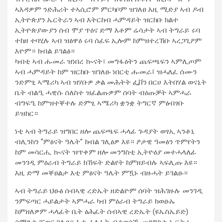
ኣእዳዎም ንድሕሪት ተኣሲሮም ምርካቦም ዝገለፀ እዚ ሚድያ ኣብ ዶብ
ኢትዮጵያን ኤርትራን ኣብ እትርከብ ሓምዳይት ዝርከቡ ክልተ
ኢትዮጵያውያን ሰብ ሞያ ጥዕና ድማ እቶም ሬሳታት ኣብ ትግራይ ሩባ
ተከዘ ተባሂሉ ኣብ ዝፅዋዕ ሩባ ሰፈፍ ኢሎም ከምዝተረኸቡ ኣረጋጊፆም
እዮም። ክብል ይገልፅ።
ካብቲ ኣብ ሑመራ ዝነበረ ኲናት፣ መግፋዕትን ጨፍጫፍን ኣምሊጦም
ኣብ ሓምዳይት ከም ዝርከቡ ዝገለፁ ነበርቲ ሑመራ፤ ዝሓለፈ ሰሙን
ንድምፂ ኣሜሪካ ኣብ ዝሃቡዎ ቃል መሕትት ፌቨን በርሀ እትበሃል ወናኒት
ቤት ብልዒ ሓዊሱ ሰለስተ ዝፈልጡዎም ሰባት ብዕጡቓት ኣምሓራ
ብግፍዒ ከምዝተቐተሉ ድምፂ ኣሜሪካ ቋንቋ ትግርኛ ምፅብፃቡ
ይዝከር።
ነቲ ኣብ ትግራይ ዝግበር ዘሎ ጨፍጫፍ ሓላፊ ጉዳያት ወፃኢ ኣንቶኒ
ብሊንከን “ምፅናት ዓሌት” ክብል ገሊፅዎ እዩ። ፆታዊ ዓመፅን ጥምየትን
ከም መሳርሒ ኲናት ዝጥቀም ዘሎ መንግስቲ ኢትዮዕያ መተሓላለፊ
መንገዲ ምዕራብ ትግራይ ክኸፍት ድልየት ከምዘይብሉ ኣፍሊጡ እዩ።
እዚ ድማ መቐፀልታ እቲ ምፅናት ዓሌት ምዃኑ ብዙሓት ይገልፁ።
ኣብ ትግራይ ህፁፅ ሰብኣዊ ረድኤት ዘድልዮም ሰባት ዝሕገዙሉ መንገዲ
ንምፍጣር ሓይልታት ኣምሓራ ካብ ምዕራብ ትግራይ ክወፁኡ
ከምዘለዎም ሓላፊት ቤት ፅሕፈት ሰብኣዊ ረድኤት (ዩኤስኤይድ)
ሳማንታ ፓወር ገሊፃ። እታ ሓላፊት ብተወሳኺ መንግስቲ ኤርትራ