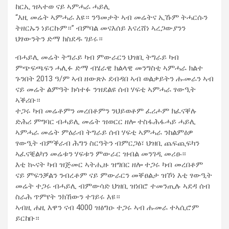
ከርኢ ዝኣተወ ናይ ኣምሓራ ሓይሊ
“እዚ መሬት ኣምሓራ እዩ። ንዓመታት ኣብ መሬትና ኢኹም ትሓርሱን
ትዘርኡን ነይርኩም።” ብምባል መናእሰይ እናረሸነ ኣረጋውያንን
ህፃውንትን ድማ ክስደዱ ገይሩ።
ብሓይሊ መሬት ትግራይ ካብ ምውራርን ህዝቢ ትግራይ ካብ
ምጭፍጫፍን ሓሊፉ ድማ ብሄራዊ ክልላዊ መንግስቲ ኣምሓራ ክልተ
ጉንበት 2013 ዓ/ም ኣብ ዘውጽኦ ደብዳበ ኣብ ወልቃይትን ሑመራን ኣብ
ናይ መሬት ልምዓት ክሳተፉ ንዝደልዩ ሰብ ሃፍቲ ኣምሓራ ፃውዒት
ኣቕሪቡ።
ተጋሩ ካብ መሬቶምን መረበቶምን ንህይወቶም ፈሪሖም ክፈናቐሉ
ድሕሪ ምግባር ብሓይሊ መሬት ዝወርር ዘሎ ተስፋሕፋሓይ ሓይሊ
ኣምሓራ መሬት ምዕራብ ትግራይ ሰብ ሃፍቲ ኣምሓራ ንከልምዕዎ
ፃውዒት ብምቕራብ ሕግን ስርዓትን ብምርጋፅ፣ ህዝቢ ጨፍጪፍካን
ኣፈናቒልካን መሬቱን ሃፍቱን ምውራር ዝብል መንገዲ መሪፁ።
እቲ ኲናት ካብ ዝጅመር ኣትሒዙ ዝግበር ዘሎ ተጋሩ ካብ መረበቶም
ናይ ምፍንቓልን ንብረቶም ናይ ምውራርን መቐፀልታ ዝኾነ እቲ ፃውዒት
መሬት ተጋሩ ብሓይሊ ብምውሳድ ህዝቢ ዝነበሮ ተመንጢሉ ኣደዳ ሰብ
ስራሕ ጥምየት ንክኸውን ተገይሩ እዩ።
ኣብዚ ሐዚ እዋን ናብ 4000 ዝፅግዑ ተጋሩ ኣብ ሑመራ ተኣሲሮም
ይርከቡ።