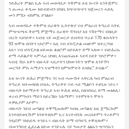
ንድሕሪት ምልስ ኢሉ ኣብ መወዳእታ ጥቅምቲ እቲ ኲናት እንትጅምር
ን ሑመራ ቀዲሙ ክድብድብን ህዝቢ ክጭፍጭፍን ዝጀመረን ሓይሊ
መን ምዃኑ ብከምዚ ይገልፅ።
ኣብ መወዳእታ ጥቅምቲ ሰራዊት ኢትዮጵያ ናብ ምዕራብ ትግራይ ኣትዪ
ምጭፍጫፍ ቅድሚ ምጅማሩ ሰራዊት ሻዓብያ እዩ ንኸተማና ብከቢድ
ብረት ኣዕንይዋ። ኣብቲ ናይ መጀመርታ ደብዳብ ጥራይ 170 ቁሱላትን
93 ዝሞቱ ሰባትን ነይሮም። እዚ ናብ ሆስፒታል መፅዮም ዝተረጋገፀ
እዩ። ናብ ሆስፒታል ዘይመፁ ቁፅሮም ዘይፍለጥ ድማ ኣለው። ብድሕሪኡ
ድማ ሓይልታት ኣምሓራ ህዝቢ እናጨፍጨፉ ኣደዳ ስደት ገይሮምዎ።
ኣብቲ ሽዑ እዋን ብዙሓት ኣዴታትን ህፃውንትን ዝሞቱ እንትኾን
መርዓት ምስ ሓማታን ኣዝማዳን ከምዝሞተት እዝክር” ይብል።”
እቲ ኲናት ድሕሪ ምጅማሩ ገና ኣብ ሓሙሽተ ኣዋርሕ ካብ ምዕራብ
ትግራይ ዝተመዛበለ በዝሒ ትግራዋይ ናብ ሓደ ሚልዮን ተፀጊዑ ነይሩ።
ብዙሓት ከተማታት ትግራይ ኣብ ትሕቲ ፀላኢ ስለዝነበራ ድማ መፅለሊ፣
ቀረብ ምግብን ማይን ከይረኸቡ ንሕማም፣ ንጥምየትን ሞትን
ተቓሊዖም እዮም።
ብዙሓት ገደብ መዓልቲ ተቐሚጡሎም ካብዚ መዓልቲ እዚ ጀሚርኩም
እንተዘይወፂኹም ክንቀትለኩም ኢና እናተብሃሉ መረበቶምን ጥሪቶምን
ገዲፎም ንክስደዱ ተገይሩ። ብዙሓት ድማ ብግፍዒ ተቐቲሎም።
ብመንግስቲ ፌደራል ዕድመ ተገይሩሉ ናይ ዓመታት ፅልኡን ጭካንኡን