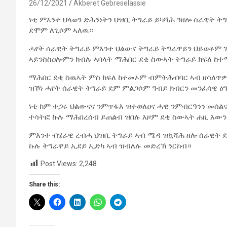
26/12/2021
Akberet Gebreselassie
ነቲ ምእንተ ህላወን ድሕንነትን ህዝቢ ትግራይ ይካሻሕ ንዘሎ ሰራዊት ት
ደሞም ለጊሶም ኣለዉ።
ሓየት ሰራዊት ትግራይ ምእንተ ህልውና ትግራይ ትግራዋይን ህይወቶም ገ
ኣይንስስዐሎምን ክብሉ ኣባላት ማሕበር ደቂ ስውኣት ትግራይ ክፍለ ከተ
ማሕበር ደቂ ስዉኣት ምስ ክፍለ ከተመኦም ብምትሕብባር ኣብ ዘሳለጥዎ 
ዝኾነ ሓየት ሰራዊት ትግራይ ደም ምልጋሶም ዓብይ ክብርን መንፈሳዊ ዕ
ነቲ ከም ተጋሩ ህልውናና ንምጥፋእ ዝተወለዐና ሓዊ ንምብርዓንን መሰልና
ተሳትፎ ኩሉ ማሕበረሰብ ይጠልብ ዝበሉ እዞም ደቂ ስውኣት ሐዚ እውን 
ምእንተ ብሄራዊ ረብሓ ህዝቢ ትግራይ ኣብ ሜዳ ዝኳሻሕ ዘሎ ሰራዊት 
ኩሉ ትግራዋይ ኢደይ ኢድካ ኣብ ዝብለሉ መድረኽ ንርከብ።
Post Views:
2,248
Share this: