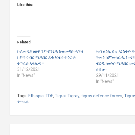
Like this:
Related
ኩለመዳይ ዕፅዋ ንምፍንፃሕ ኩለመዳይ ሓገዝ
ኣብ ልዕሊ ደቂ ኣነስትዮ 
ከምትገብር ማሕበር ደቂ ኣነስትዮ ነጋዶ
ዓመፅ ከምመሳርሒ ኲናት
ትግራይ ኣፍሊጣ።
ፍርዲ ክወሃቦ ማሕበር መ
31/12/2021
ፀዊዑ።
In "News"
29/11/2021
In "News"
Tags:
Ethiopia
,
TDF
,
Tigrai
,
Tigray
,
tigray defence forces
,
Tigra
ትግራይ
Post