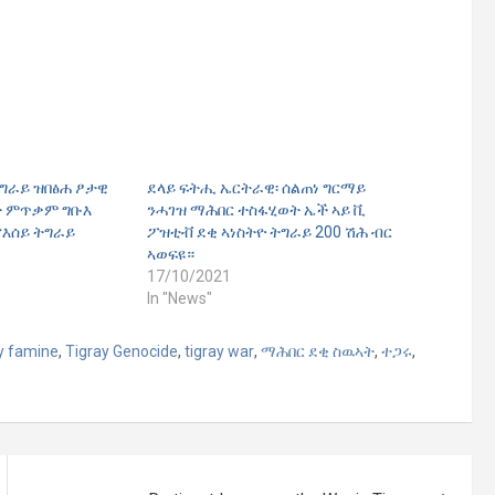
ትግራይ ዝበፅሐ ፆታዊ
ደላይ ፍትሒ ኤርትራዊ፡ ሰልጠነ ግርማይ
 ምጥቃም ግቡእ
ንሓገዝ ማሕበር ተስፋሂወት ኤች ኣይ ቪ
ናእሰይ ትግራይ
ፖዝቲቭ ደቂ ኣነስትዮ ትግራይ 200 ሽሕ ብር
ኣወፍዩ።
17/10/2021
In "News"
y famine
,
Tigray Genocide
,
tigray war
,
ማሕበር ደቂ ስዉኣት
,
ተጋሩ
,