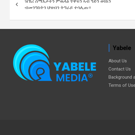
ዝኽሪ ሰማእታትን ምዉላዕ ጥዋፍን ኣብ ዓድን ወፃእን
navigation
ብመንግስትን ህዝብን ትግራይ ተሳሊጡ።
Yabele
About Us
Contact Us
Background a
Terms of Us