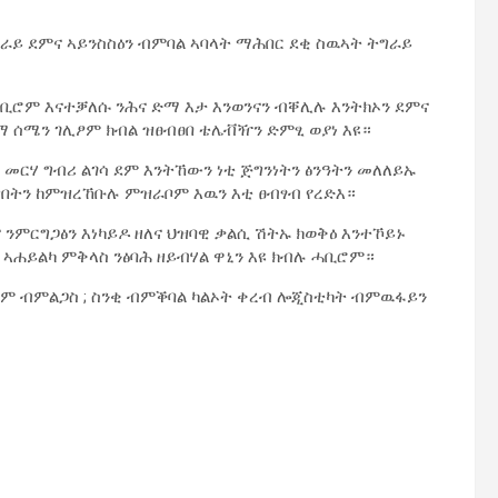
ግራይ ደምና ኣይንስስዕን ብምባል ኣባላት ማሕበር ደቂ ስዉኣት ትግራይ
ቢሮም እናተቓለሱ ንሕና ድማ እታ እንወንናን ብቐሊሉ እንትክኦን ደምና
ማ ሰሜን ገሊፆም ክብል ዝፀብፀበ ቴሌቭዥን ድምፂ ወያነ እዩ።
መርሃ ግብሪ ልገሳ ደም እንትኸውን ነቲ ጅግንነትን ፅንዓትን መለለይኡ
ግበትን ከምዝረኸቡሉ ምዝራቦም እዉን እቲ ፀብፃብ የረድእ።
 ንምርግጋፅን እነካይዶ ዘለና ህዝባዊ ቃልሲ ሽትኡ ክወቅዕ እንተኾይኑ
ኣሐይልካ ምቅላስ ንፅባሕ ዘይብሃል ዋኒን እዩ ክብሉ ሓቢሮም።
ደም ብምልጋስ ; ስንቂ ብምቕባል ካልኦት ቀረብ ሎጂስቲካት ብምዉፋይን