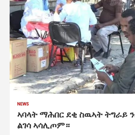
NEWS
ኣባላት ማሕበር ደቂ ስዉኣት ትግራይ 
ልገሳ ኣሳሊጦም።