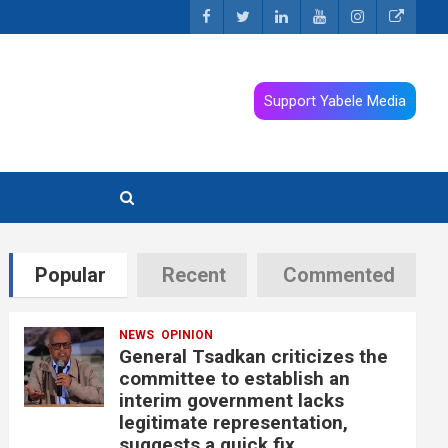
Support Yabele Media
Popular
Recent
Commented
NEWS
OPINION
General Tsadkan criticizes the
committee to establish an
interim government lacks
legitimate representation,
suggests a quick fix.