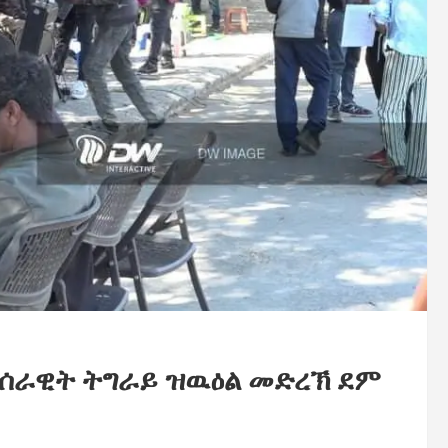
ንሰራዊት ትግራይ ዝዉዕል መድረኽ ደም