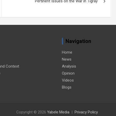
Pertinent Issues on the War in Tigray
Navigation
Home
News
nd Context
Analysis
e
Opinion
Videos
Blogs
Copyright © 2026
Yabele Media
Privacy Policy