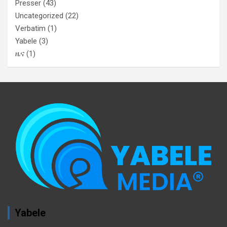
Presser
(43)
Uncategorized
(22)
Verbatim
(1)
Yabele
(3)
ዜና
(1)
Yabele