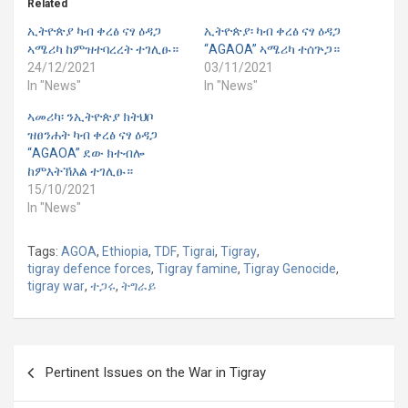
Related
ኢትዮጵያ ካብ ቀረፅ ናፃ ዕዳጋ
ኢትዮጵያ፡ ካብ ቀረፅ ናፃ ዕዳጋ
ኣሜሪካ ከምዝተባረረት ተገሊፁ።
“AGAOA” ኣሜሪካ ተሰጕጋ።
24/12/2021
03/11/2021
In "News"
In "News"
ኣመሪካ፡ ንኢትዮጵያ ክትህቦ
ዝፀንሐት ካብ ቀረፅ ናፃ ዕዳጋ
“AGAOA” ደው ክተብሎ
ከምእትኽእል ተገሊፁ።
15/10/2021
In "News"
Tags:
AGOA
,
Ethiopia
,
TDF
,
Tigrai
,
Tigray
,
tigray defence forces
,
Tigray famine
,
Tigray Genocide
,
tigray war
,
ተጋሩ
,
ትግራይ
Post
Pertinent Issues on the War in Tigray
navigation