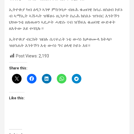
ኢትዮጵያ ካብ ዕዳጋ ኣገዋ ምስንባታ ብዙሕ ቁጠባዊ ክሳራ ዘስዕብ ኮይኑ
ብ ኣማኢት ኣሽሓት ዝቑፀሩ ዜጋታት ስራሕ ክስእኑ ዝገብር እንትኾን
ህፃውንቲ ዘለዉወን ኣዴታት ሓዊሱ ናብ ዝኸፍአ ቁጠባዊ ውድቀት
ዘእትው እዩ ተባሂሉ።
ኢትዮጵያ ብርክት ዝበሉ ሴናተራት ነቲ ውሳነ ክቃወሙላ ክትላቦ
ዝፀንሐት እንትኾን እቲ ውሳነ ግና ዕላዊ ኮይኑ እዩ።
Post Views:
2,193
Share this:
Like this: