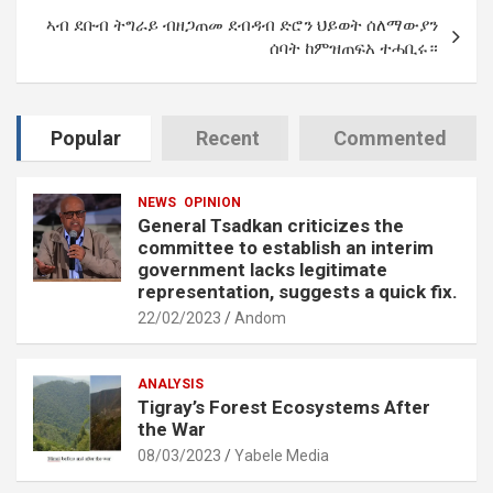
ኣብ ደቡብ ትግራይ ብዘጋጠመ ደብዳብ ድሮን ህይወት ሰለማውያን
ሰባት ከምዝጠፍአ ተሓቢሩ።
Popular
Recent
Commented
NEWS
OPINION
General Tsadkan criticizes the
committee to establish an interim
government lacks legitimate
representation, suggests a quick fix.
22/02/2023
Andom
ANALYSIS
Tigray’s Forest Ecosystems After
the War
08/03/2023
Yabele Media