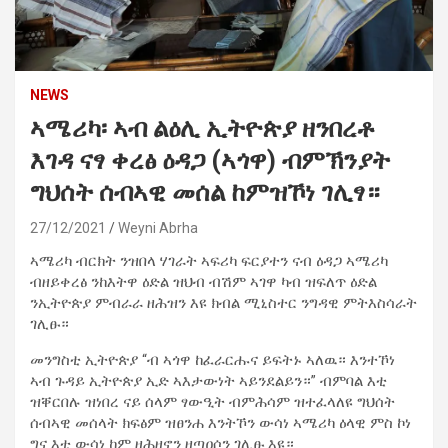
NEWS
ኣሜሪካ፡ ኣብ ልዕሊ ኢትዮጵያ ዘንበረቶ
እገዳ ናፃ ቀረፅ ዕዳጋ (ኣጎዋ) ብምኽንያት
ግህሰት ሰብኣዊ መሰል ከምዝኾነ ገሊፃ።
27/12/2021
Weyni Abrha
ኣሜሪካ ብርክት ንዝበላ ሃገራት ኣፍሪካ ፍርያተን ናብ ዕዳጋ ኣሜሪካ
ብዘይቀረፅ ንከእትዋ ዕድል ዝህብ ብሽም ኣገዋ ካብ ዝፍለጥ ዕድል
ንኢትዮጵያ ምብራራ ዘሕዝን እዩ ክብል ሚኒስተር ንግዳዊ ምትእስሳራት
ገሊፁ።
መንግስቲ ኢትዮጵያ “ብ ኣጎዋ ከፈራርሑና ይፍትኑ ኣለዉ። እንተኾነ
ኣብ ጉዳይ ኢትዮጵያ ኢድ ኣእታውነት ኣይንደልይን።” ብምባል እቲ
ዝቐርበሉ ዝነበረ ናይ ሰላም ፃውዒት ብምሕሳም ዝተፈላለዩ ግህሰት
ሰብኣዊ መሰላት ክፍፅም ዝፀንሐ እንትኾን ውሳነ ኣሜሪካ ዕላዊ ምስ ኮነ
ግና እቲ ውሳነ ከም ዘሕዘኖን ዘጣዐሶን ገሊፁ እዩ።