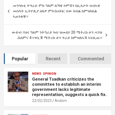
Post
መንግስቲ ትግራይ ምስ ዓለም ለኻዊ ኮምሽን ክኢላታት ሰብኣዊ
navigation
መሰላት ኢትዮጲያ ዘለዎ ምትሕብባር ደው ከብል ከምዝክእል
ኣጠንቂቑ።
ውድብ ጥዕና ዓለም ንትግራይ ካብ ዝመደቦ 20 ሜትሪክ ቶን ሓገዝ
ሕክምና 4 ነጥቢ 8 ሜትሪክ ቶን ጥራይ ከምዝለኣኸ ኣፍሊጡ።
Popular
Recent
Commented
NEWS
OPINION
General Tsadkan criticizes the
committee to establish an interim
government lacks legitimate
representation, suggests a quick fix.
22/02/2023
Andom