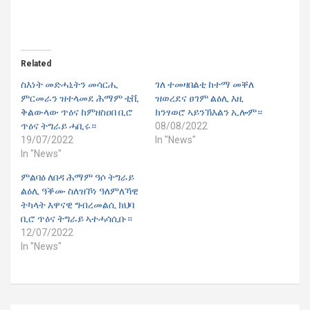
Related
ስእነት መድሓኒትን መሳርሒ
ገለ ተመዛበልቲ ከተማ መቐለ
ምርመራን ዝተላመደ ሕማም ቲቪ
ዝወረደና ፀገም ልዕሊ እዚ
ቅልውላው ጥዕና ከምዘስዐበ ቢሮ
ክንፃወሮ ኣይንኽእልን ኢሎም።
ጥዕና ትግራይ ሓቢሩ።
08/08/2022
19/07/2022
In "News"
In "News"
ምልባዕ ለበዳ ሕማም ዓሶ ትግራይ
ልዕሊ ዓቕሙ ስለዝኾነ ዓለምለኻዊ
ትካላት እዋናዊ ግብረመልሲ ክህባ
ቢሮ ጥዕና ትግራይ ኣተሓሳሲቡ።
12/07/2022
In "News"