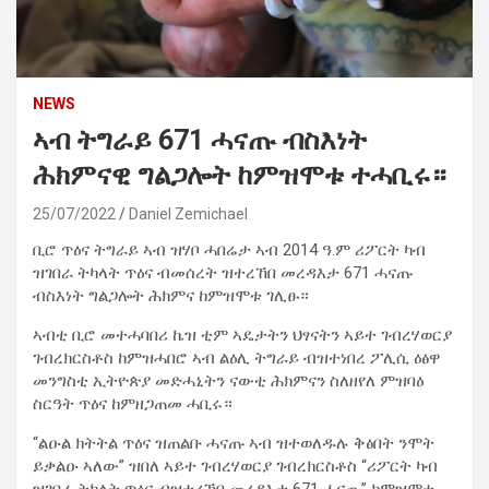
NEWS
ኣብ ትግራይ 671 ሓናጡ ብስእነት
ሕክምናዊ ግልጋሎት ከምዝሞቱ ተሓቢሩ።
25/07/2022
Daniel Zemichael
ቢሮ ጥዕና ትግራይ ኣብ ዝሃቦ ሓበሬታ ኣብ 2014 ዓ.ም ሪፖርት ካብ
ዝገበራ ትካላት ጥዕና ብመሰረት ዝተረኸበ መረዳእታ 671 ሓናጡ
ብስእነት ግልጋሎት ሕክምና ከምዝሞቱ ገሊፁ።
ኣብቲ ቢሮ መተሓባበሪ ኬዝ ቲም ኣዴታትን ህፃናትን ኣይተ ገብረሃወርያ
ገብረክርስቶስ ከምዝሓበሮ ኣብ ልዕሊ ትግራይ ብዝተነበረ ፖሊሲ ዕፅዋ
መንግስቲ ኢትዮጵያ መድሓኒትን ናውቲ ሕክምናን ስለዘየለ ምዝባዕ
ስርዓት ጥዕና ከምዘጋጠመ ሓቢሩ።
“ልዑል ክትትል ጥዕና ዝጠልቡ ሓናጡ ኣብ ዝተወለዱሉ ቅፅበት ንሞት
ይቃልዑ ኣለው” ዝበለ ኣይተ ገብረሃወርያ ገብረክርስቶስ “ሪፖርት ካብ
ዝገበራ ትካላት ጥዕና ብዝተረኸበ መረዳእታ 671 ሓናጡ” ከምዝሞቱ