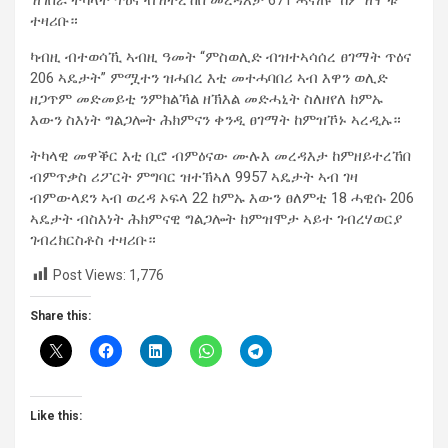
ተዛሪቡ።
ካብዚ ብተወሳኺ ኣብዚ ዓመት “ምስወሊድ ብዝተኣሳሰረ ፀገማት ጥዕና
206 ኣዴታት” ምሟተን ዝሓበረ እቲ መተሓባበሪ ኣብ እዋን ወሊድ
ዘጋጥም መድመይቲ ንምክልኻል ዘኽእል መድሓኒት ስለዘየለ ከምኡ
እውን ስእነት ግልጋሎት ሕክምናን ቀንዲ ፀገማት ከምዝኾኑ ኣረዲኡ።
ትካላዊ መዋቕር እቲ ቢሮ ብምዕናው ሙሉእ መረዳእታ ከምዘይተረኸበ
ብምጥቃስ ሪፖርት ምግባር ዝተኽኣለ 9957 ኣዴታት ኣብ ገዛ
ብምውላደን ኣብ ወረዳ ኦፍላ 22 ከምኡ እውን ፀለምቲ 18 ሓዊሱ 206
ኣዴታት ብስእነት ሕክምናዊ ግልጋሎት ከምዝሞታ ኣይተ ገብረሃወርያ
ገብረክርስቶስ ተዛሪቡ።
Post Views:
1,776
Share this:
Like this: