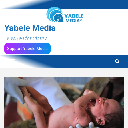
Skip
to
content
Yabele Media
ን ንፅረት | for Clarity
Support Yabele Media