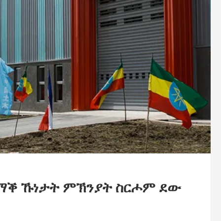
ማቕ ኹነታት ምኽንያት ስርሖም ደው