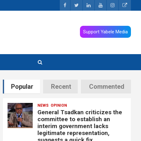
Support Yabele Media
Popular
Recent
Commented
NEWS
OPINION
General Tsadkan criticizes the
committee to establish an
interim government lacks
legitimate representation,
suggests a quick fix.