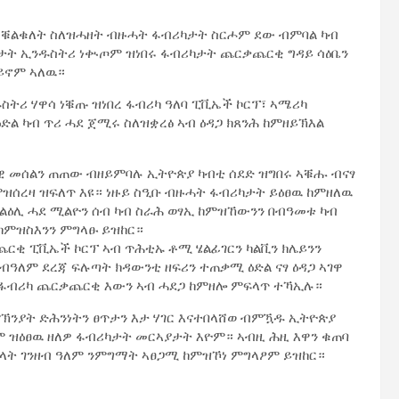
ዲ ቑልቁለት ስለዝሓዘት ብዙሓት ፋብሪካታት ስርሖም ደው ብምባል ካብ
ታት ኢንዱስትሪ ነቊጦም ዝነበሩ ፋብሪካታት ጨርቃጨርቂ ግዳይ ሳዕቤን
ኮይኖም ኣለዉ።
ትሪ ሃዋሳ ነቑጡ ዝነበረ ፋብሪካ ዓለባ ፒቪኤች ኮርፕ፣ ኣሜሪካ
ዕድል ካብ ጥሪ ሓደ ጀሚሩ ስለዝቋረፅ ኣብ ዕዳጋ ክጸንሕ ከምዘይኽእል
ኣዊ መሰልን ጠጠው ብዘይምባሉ ኢትዮጵያ ካብቲ ሰደድ ዝግበሩ ኣቑሑ ብናፃ
ከምዝሰረዛ ዝፍለጥ እዩ። ነዙይ ስዒቡ ብዙሓት ፋብሪካታት ይዕፀዉ ከምዘለዉ
 ልዕሊ ሓደ ሚልዮን ሰብ ካብ ስራሕ ወፃኢ ከምዝኸውንን በብዓመቱ ካብ
 ከምዝስእንን ምግላፁ ይዝከር።
ርቂ ፒቪኤች ኮርፕ ኣብ ጥሕቲኡ ቶሚ ሄልፊገርን ካልቪን ክሌይንን
 ብዓለም ደረጃ ፍሉጣት ክዳውንቲ ዘፍሪን ተጠቃሚ ዕድል ናፃ ዕዳጋ ኣገዋ
ከብ ፋብሪካ ጨርቃጨርቂ እውን ኣብ ሓደጋ ከምዘሎ ምፍላጥ ተኻኢሉ።
ኽንያት ድሕንነትን ፀጥታን እታ ሃገር እናተበላሸወ ብምዃዱ ኢትዮጵያ
ም ዝዕፀዉ ዘለዎ ፋብሪካታት መርኣያታት እዮም። ኣብዚ ሕዚ እዋን ቁጠባ
ካላት ገንዘብ ዓለም ንምግማት ኣፀጋሚ ከምዝኾነ ምግላፆም ይዝከር።