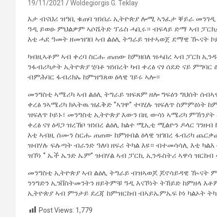
19/11/2021
Woldegiorgis G. Teklay
እታ ብናህሪ ዝዓቢ ቁጠባ ዝነበራ ኢትዮጵያ ሎሚ ኣንፈታ ቐይራ መንገ
ዓዲ ይወፁ ምህልዎም ኣሶሼትድ ፕሬስ ሓቢሩ። ብፍላይ ድማ ኣብ ፓርክ
እቲ ሓደ ዓመት ዘመዝገበ ኣብ ልዕሊ ትግራይ ዝተኣወጀ ደማዊ ዂናት 
ካብዚኣቶም ኣብ ቀረባ ስርሑ ጠጠው ከምዘበለ ዝሓበረ ኣብ ፓርክ ኢንዱስ
ንፋብሪካታት ኢትዮጵያ ሂባቶ ዝነበረት ካብ ቀረፅ ናፃ ሰደድ ናይ ምግባር 
ብምሕባር ፋብሪክኡ ከምዝዓጸወ ዕላዊ ገይሩ ኣሎ።
መንግስቲ ኣሜሪካ ኣብ ልዕሊ ትግራይ ዝፍጸም ዘሎ ግፍዕን ግህሰት ሰብ
ቀረፅ ንኣሜሪካ ክኣትዉ ዝፈቅድ ‘’ኣገዋ’’ ተባሂሉ ዝፍለጥ ስምምዕነት 
ዝፍለጥ ኮይኑ፣ መንግስቲ ኢትዮጵያ እውን በዚ ውሳነ ኣሜሪካ ምኽንያት
ቀረፅ ናፃ ዕዳጋ ዝረኽቦ ዝነበረ ልዕሊ ክልተ ሚኢቲ ሚልዮን ዶላር ገንዘብ
እቲ ኣብዚ ሰሙን ስርሑ ጠጠው ከምዘብል ዕላዊ ዝገበረ ፋብሪካ ጨርቃጨ
ዝብሃሉ ፍሉጣት ብራንድ ዓለባ ዘፍሪ ትካል እዩ። ብተመሳሳሊ እቲ ካልእ
ዝኾነ ‘’ ኤች ኤንድ ኤም’’ ዝብሃል ኣብ ፓርኪ ኢንዱስትሪ ኣዋሳ ዝር
መንግስቲ ኢትዮጵያ ኣብ ልዕሊ ትግራይ ብዝኣወጆ ጆኖሳይዳዊ ዂናት ም
ንንግድን ኢንቨስትመንትን ዘይትምቹ ዓዲ እናኾነት ትኸይድ ከምዘላ እቶ
ኢትዮጵያ ኣብ ምንታይ ደረጃ ከምዝርከብ ብኣይኤምኤፍ ኮነ ካልኦት ት
Post Views:
1,779