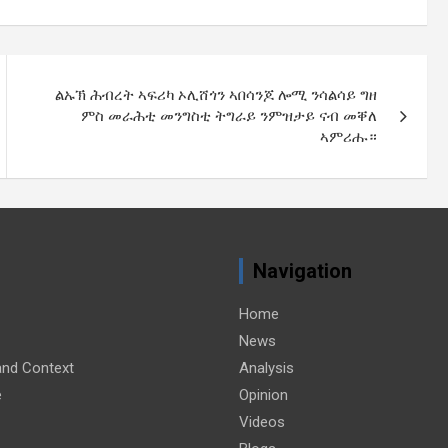
ልኡኽ ሕብረት ኣፍሪካ ኦሊሸጎን ኣበሳንጆ ሎሚ ንሳልሳይ ግዘ
ምስ መራሕቲ መንግስቲ ትግራይ ንምዝታይ ናብ መቐለ
ኣምሪሑ።
Navigation
Home
News
nd Context
Analysis
e
Opinion
Videos