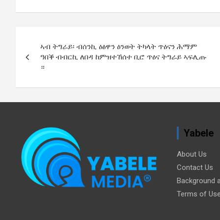
Post
ኣብ ትግራይ፡ ብሰንኪ ዕፅዋን ዕንወት ትካላት ጥዕናን ሕማም
navigation
ዓበቕ ብብርኪ ለበዳ ከምዝተኸሰተ ቢሮ ጥዕና ትግራይ ኣፍሊጡ
።
Yabele
About Us
Contact Us
Background a
Terms of Us