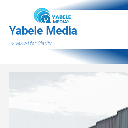
Skip
to
content
Yabele Media
ን ንፅረት | for Clarity