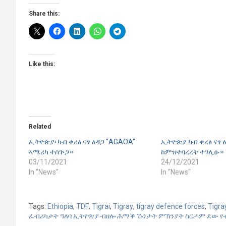
Share this:
Like this:
Related
ኢትዮጵያ፡ ካብ ቀረፅ ናፃ ዕዳጋ “AGAOA”
ኢትዮጵያ ካብ ቀረፅ ናፃ 
ኣሜሪካ ተሰጕጋ።
ከምዝተባረረት ተገሊፁ።
03/11/2021
24/12/2021
In "News"
In "News"
Tags:
Ethiopia
,
TDF
,
Tigrai
,
Tigray
,
tigray defence forces
,
Tigra
ፈብሪካታት ዓለባ ኢትዮጵያ ብዘሎ ሕማቕ ኹነታት ምኽንያት ስርሖም ደው 