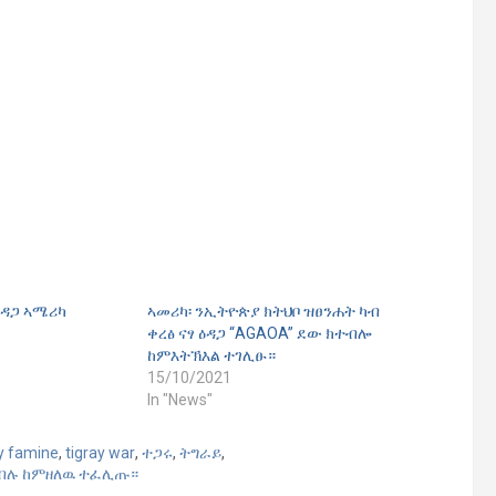
ዕዳጋ ኣሜሪካ
ኣመሪካ፡ ንኢትዮጵያ ክትህቦ ዝፀንሐት ካብ
ቀረፅ ናፃ ዕዳጋ “AGAOA” ደው ክተብሎ
ከምእትኽእል ተገሊፁ።
15/10/2021
In "News"
y famine
,
tigray war
,
ተጋሩ
,
ትግራይ
,
የብሉ ከምዘለዉ ተፈሊጡ።