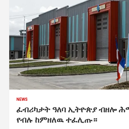
NEWS
ፈብሪካታት ዓለባ ኢትዮጵያ ብዘሎ ሕ
የብሉ ከምዘለዉ ተፈሊጡ።